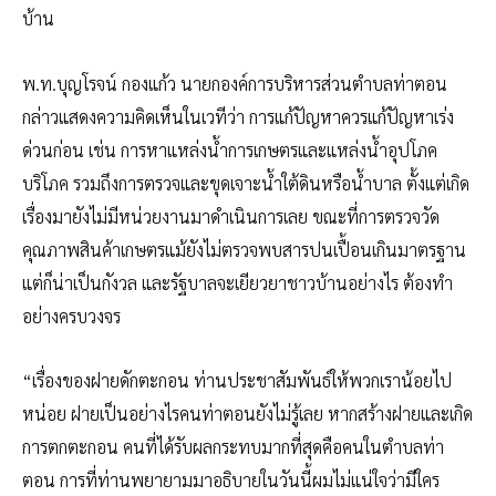
บ้าน
พ.ท.บุญโรจน์ กองแก้ว นายกองค์การบริหารส่วนตำบลท่าตอน
กล่าวแสดงความคิดเห็นในเวทีว่า การแก้ปัญหาควรแก้ปัญหาเร่ง
ด่วนก่อน เช่น การหาแหล่งน้ำการเกษตรและแหล่งน้ำอุปโภค
บริโภค รวมถึงการตรวจและขุดเจาะน้ำใต้ดินหรือน้ำบาล ตั้งแต่เกิด
เรื่องมายังไม่มีหน่วยงานมาดำเนินการเลย ขณะที่การตรวจวัด
คุณภาพสินค้าเกษตรแม้ยังไม่ตรวจพบสารปนเปื้อนเกินมาตรฐาน
แต่ก็น่าเป็นกังวล และรัฐบาลจะเยียวยาชาวบ้านอย่างไร ต้องทำ
อย่างครบวงจร
“เรื่องของฝายดักตะกอน ท่านประชาสัมพันธ์ให้พวกเราน้อยไป
หน่อย ฝายเป็นอย่างไรคนท่าตอนยังไม่รู้เลย หากสร้างฝายและเกิด
การตกตะกอน คนที่ได้รับผลกระทบมากที่สุดคือคนในตำบลท่า
ตอน การที่ท่านพยายามมาอธิบายในวันนี้ผมไม่แน่ใจว่ามีใคร