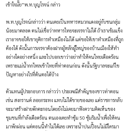
เข้าใจมั้ย”พ.ท.บุญโรจน์ กล่าว
พ.ท.บุญโรจน์กล่าวว่า ตนเคยเป็นทหารหมวกแดงอยู่กับชนกลุ่ม
น้อยมาตลอด ตนไม่เชื่อว่าทหารไทยจะเจรจาไม่ได้ ถ้าเราเข้มแข็ง
เราอาจขอให้เขายุติการทำเหมืองไม่ได้ แต่ขอให้เขาทำเหมืองที่ถูก
ต้องได้ ดังนั้นการเจรจาต้องฝากผู้หลักผู้ใหญ่ของบ้านเมืองให้ทำ
อย่างใดอย่างหนึ่ง และไปบอกเขาว่าอย่าทำให้คนไทยเดือดร้อน
เพราะแม่น้ำกกไหลเข้าไทยที่ท่าตอนก่อน ดังนั้นรัฐบาลจะแก้ไข
ปัญหาอย่างไรที่ต้นตอได้บ้าง
ตัวแทนผู้ประกอบการ กล่าวว่า ประเพณีสำคัญของชาวท่าตอน
เช่น สงกรานต์ ลอยกระทง แทบไม่ได้ขายของเลย แต่ราชการกลับ
จะมาสร้างฝายดักตะกอนโดยยังไม่เคยมาฟังความคิดเห็นของ
ชุมชนที่กำลังเดือดร้อน ตนเองเคยทำซุ้ม 50 ซุ้มริมน้ำเพื่อให้คน
มาพักผ่อน แต่ตอนนี้ทำไม่ได้เลย เพราะน้ำปนเปื้อนไม่มีใครมา