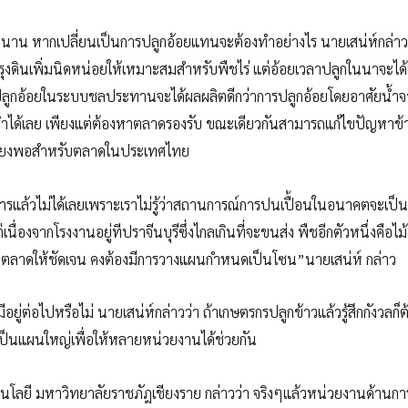
มาช้านาน หากเปลี่ยนเป็นการปลูกอ้อยแทนจะต้องทำอย่างไร นายเสน่ห์กล่าวว
งดินเพิ่มนิดหน่อยให้เหมาะสมสำหรับพืชไร่ แต่อ้อยเวลาปลูกในนาจะได
าการปลูกอ้อยในระบบชลประทานจะได้ผลผลิตดีกว่าการปลูกอ้อยโดยอาศัยน้ำ
ถทำได้เลย เพียงแต่ต้องหาตลาดรองรับ ขณะเดียวกันสามารถแก้ไขปัญหาข้า
ม่เพียงพอสำหรับตลาดในประเทศไทย
ารแล้วไม่ได้เลยเพราะเราไม่รู้ว่าสถานการณ์การปนเปื้อนในอนาคตจะเป็น
เนื่องจากโรงงานอยู่ทีปราจีนบุรีซึ่งไกลเกินที่จะขนส่ง พืชอีกตัวหนึ่งคือไม
งหาตลาดให้ชัดเจน คงต้องมีการวางแผนกำหนดเป็นโซน”นายเสน่ห์ กล่าว
มีอยู่ต่อไปหรือไม่ นายเสน่ห์กล่าวว่า ถ้าเกษตรกรปลูกข้าวแล้วรู้สึกกังวลก็ต้
นดเป็นแผนใหญ่เพื่อให้หลายหน่วยงานได้ช่วยกัน
นโลยี มหาวิทยาลัยราชภัฎเชียงราย กล่าวว่า จริงๆแล้วหน่วยงานด้านก