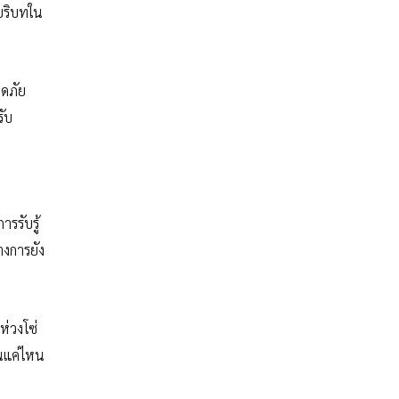
บริบทใน
อดภัย
รับ
รรับรู้
างการยัง
ห่วงโซ่
้นแค่ไหน