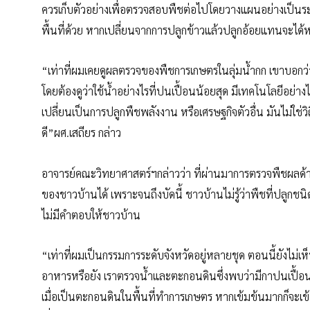
ควรเก็บตัวอย่างเพื่อตรวจสอบพืชต่อไปโดยวางแผนอย่างเป็น
พื้นที่ด้วย หากเปลี่ยนจากการปลูกข้าวแล้วปลูกอ้อยแทนจะได้ห
“เท่าที่ผมเคยดูผลตรวจของพืชการเกษตรในลุ่มน้ำกก เขาบอกว่า
โดยต้องดูว่าใช้น้ำอย่างไรที่ปนเปื้อนน้อยสุด มีเทคโนโลยีอย่าง
เปลี่ยนเป็นการปลูกพืชพลังงาน หรือเศรษฐกิจตัวอื่น มันไม่ใ
ดี”ผศ.เสถียร กล่าว
อาจารย์คณะวิทยาศาสตร์ฯกล่าวว่า ที่ผ่านมาการตรวจพืชผลด้
ของชาวบ้านได้ เพราะจนถึงบัดนี้ ชาวบ้านไม่รู้ว่าพืชที่ปลูกชน
ไม่มีคำตอบให้ชาวบ้าน
“เท่าที่ผมเป็นกรรมการระดับจังหวัดอยู่หลายชุด ตอนนี้ยังไม่
อาหารหรือยัง เราตรวจน้ำและตะกอนดินซึ่งพบว่ามีกาปนเปื้อน
เมื่อเป็นตะกอนดินในพื้นที่ทำการเกษตร หากเข้มข้นมากก็จะเข้