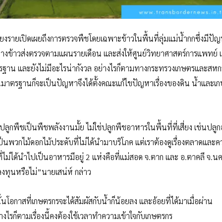
ยงรายเปิดเผยถึงการตรวจพืชโดยเฉพาะข้าวในพื้นที่ลุ่มแม่น้ำกกซึ่งมีปัญห
่างข้าวส่งตรวจตามแผนรายเดือน และส่งให้ศูนย์วิทยาศาสตร์การแพทย์ เ
รฐาน และยังไม่มีอะไรน่ากังวล อย่างไรก็ตามทางกระทรวงเกษตรและสหกร
ินมาตรฐานก็จะเป็นปัญหาจึงได้ตั้งคณะแก้ไขปัญหาเรื่องของดิน น้ำและเ
ลูกพืชเป็นพืชพลังงานมั้ย ไม่ใช่ปลูกพืชอาหารในพื้นที่ที่เสี่ยง เช่นปลูกอ
นพวกไม้ดอกไม้ประดับที่ไม่ได้นำมาบริโภค แต่เราต้องดูเรื่องตลาดและคว
ที่ไม่ได้นำไปเป็นอาหารมีอยู่ 2 แห่งคือที่แม่สอด จ.ตาก และ อ.ตาคลี จ.น
ทุนหรือไม่”นายเสน่ห์ กล่าว
ั้นโอกาสที่เกษตรกรจะได้สัมผัสกับน้ำก็น้อยลง และอ้อยที่ได้มาเมื่อผ่าน
ไรก็ตามเรื่องนี้คงต้องใช้เวลาทำความเข้าใจกับเกษตรกร