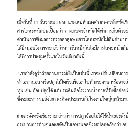
เมื่อวันที่ 11 ธันวาคม 2568 นายเสน่ห์ แสงคำ เกษตรจังหวัดเชี
สารโลหะหนักปนเปื้อนว่า ทางเกษตรจังหวัดได้ทำการเก็บตัวอย
ดำเนินการซึ่งผลการตรวจล่าสุดพบสารโลหะหนักไม่เกินค่ามาต
ได้นิ่งนอนใจ เพราะกลัวว่าหากวันหนึ่งวันใดมีสารโลหะหนักเก
ได้มีการประชุมครั้งแรกในวันเดียวกันนี้
“เรากำลังดูว่าถ้าสถานการณ์ยังเป็นเช่นนี้ เราจะปรับเปลี่ยนการป
ทำเอทานอล หรือปลูกไม้โตเร็วเพื่อเอาไปทำกระดาษ หรืออาจเป็
ทุน เช่น อ้อยปลูกได้ แต่ประเด็นคือโรงงานน้ำตาลที่รับซื้ออ้อย
ซึ่งระยะทางขนส่งไกล คงต้องประสานกับโรงงานใหญ่ๆกล้ามาลง
เกษตรจังหวัดเชียงรายกล่าวว่า การปลูกอ้อยไม่ได้ใช้น้ำเยอะดังน
กระบวนการต่างๆและสกัดเป็นเอทานอลซึ่งจะปลอดภัยกว่า อย่าง