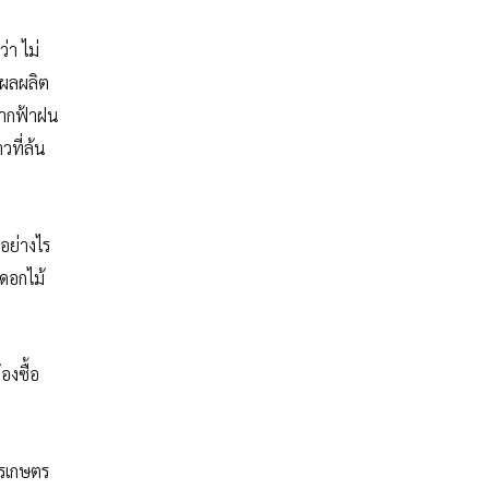
่า ไม่
้ผลผลิต
จากฟ้าฝน
วที่ล้น
อย่างไร
้ดอกไม้
องซื้อ
ารเกษตร