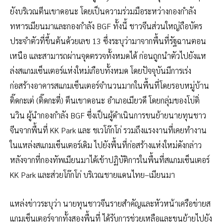
ยังบริเวณตีนเขาดอนะ โดยเป็นความร่วมมือระหว่างกองกำลัง
ทหารเมียนมาและกองกำลัง BGF ทั้งนี้ ชาวจีนส่วนใหญ่ถือบัตร
ประจำตัวที่ขึ้นต้นด้วยเลข 13 ซึ่งระบุว่ามาจากพื้นที่รัฐฉานตอน
เหนือ และสามารถผ่านจุดตรวจทั้งหมดได้ ก่อนถูกนำตัวไปยังแห
ล่งสแกมเซ็นเตอร์แห่งใหม่เกือบทั้งหมด โดยปัจจุบันมีการเร่ง
ก่อสร้างอาคารสแกมเซ็นเตอร์จำนวนมากในพื้นที่โดยรอบหมู่บ้าน
ติ๊ดกะเต่ (ติ๊ดกะตี่) ตีนเขาดอนะ อำเภอเมียวดี โดยกลุ่มของโบ่ติ่
นวิน ผู้นำกองกำลัง BGF ซึ่งเป็นผู้ดำเนินการขนย้ายนายทุนชาว
จีนจากพื้นที่ KK Park และ ชเวโก๊กโก่ รวมถึงแรงงานที่เคยทำงาน
ในแหล่งสแกมเซ็นเตอร์เดิม ไปยังพื้นที่ก่อสร้างแห่งใหม่ดังกล่าว
หลังจากที่กองทัพเมียนมาได้เข้าปฏิบัติการในพื้นที่สแกมเซ็นเตอร์
KK Park และส่วยโก๊กโก่ บริเวณชายแดนไทย–เมียนมา
แหล่งข่าวระบุว่า นายทุนชาวจีนรายสำคัญและหัวหน้าเครือข่ายส
แกมเซ็นเตอร์จากทั้งสองพื้นที่ ได้รับการช่วยเหลือและขนย้ายไปยัง