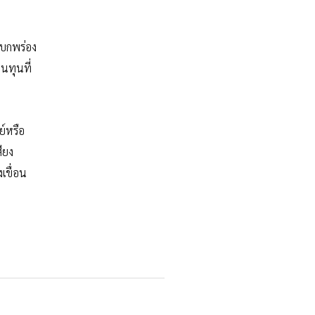
าบกพร่อง
นทุนที่
์หรือ
ียง
เขื่อน