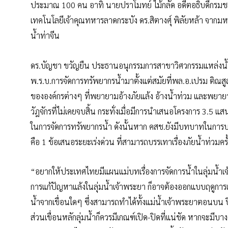
ประมาณ 100 คน อาทิ นายปราโมทย์ ไม้กลัด อดีตอธิบดีกรมชล
เทคโนโลยีเจ้าคุณทหารลาดกระบัง ดร.สิตางศุ์ พิลัยหล้า จาก
น้ำท่าจีน
ดร.บัญชา ขวัญยืน ประธานอนุกรรมการสาขาวิศวกรรมแหล่งน้ำ 
พ.ร.บ.การจัดการทรัพยากรน้ำมาตั้งแต่สมัยที่พล.อ.เปรม ติณสู
ขององค์กรต่างๆ ที่พยายามอ้างภัยแล้ง อ้างน้ำท่วม และพยาย
วัฎจักรที่ไม่เคยจบสิ้น กระทั่งเมื่อมีการนำเสนอโครงการ 3.5
ในการจัดการทรัพยากรน้ำ ดังนั้นหาก คสช.ยังมีบทบาทในการบริ
คือ 1 ข้อเสนอระยะเร่งด่วน ที่สามารถบรรเทาเรื่องภัยน้ำท่วมครั
“อยากให้ประเทศไทยมีแผนแม่บทเรื่องการจัดการน้ำในลุ่มน้ำเ
การแก้ปัญหาแล้งในลุ่มน้ำเจ้าพระยา ก็อาจต้องออกแบบฤดูการเพ
น้ำจากเขื่อนใดๆ ซึ่งสามารถทำได้ทั้งแม่น้ำเจ้าพระยาตอนบน ป
ส่วนเขื่อนหลักลุ่มน้ำก็ควรมีเกณฑ์เปิด-ปิดที่แน่ชัด หากจะมี