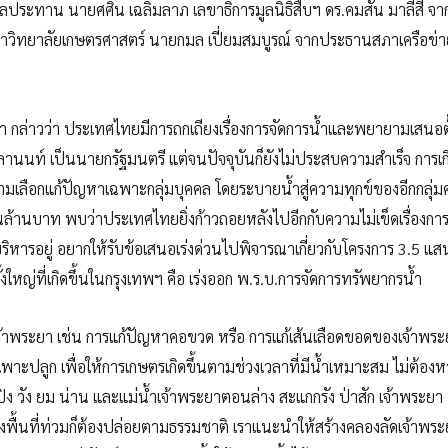
ประทาน นายศศิน เฉลิมลาภ เลขาธิการมูลนิธิสืบฯ ดร.คมสัน มาลีสี จ
มหาวิทยาลัยเกษตรศาสตร์ นายกมล เปี่ยมสมบูรณ์ จากประธานสภาเครือข่าย
กล่าวว่า ประเทศไทยมีการถกเถียงเรื่องการจัดการน้ำและพยายามเสนอตั
ลานนท์ เป็นนายกรัฐมนตรี แต่จนปัจจุบันก็ยังไม่ประสบความสำเร็จ การเกิ
ามเลือกแก้ปัญหาเฉพาะกลุ่มบุคคล โดยระบายน้ำสู่ความทุกข์ของอีกกลุ่ม
 แสนล้านบาท พบว่าประเทศไทยยิ่งก้าวถอยหลังไปอีกกับความไม่เข็ดเรื่องก
หารอยู่ อยากให้รับข้อเสนอเร่งด่วนไปพิจารณาเกี่ยวกับโครงการ 3.5 แส
้งใหญ่ที่เกิดขึ้นในกรุงเทพฯ คือ เร่งออก พ.ร.บ.การจัดการทรัพยากรน้ำ
จ้าพระยา เช่น การแก้ปัญหาคอขวด หรือ การแก้เส้นเลือดขอดของเจ้าพระ
าะปลูก เพื่อให้การเกษตรเกิดขึ้นตามช่วงเวลาที่มีน้ำเหมาะสม ไม่ต้องห
ิง วัง ยม น่าน และแม่น้ำเจ้าพระยาตอนล่าง สะแกกรัง ป่าสัก เจ้าพระยา 
บางงพื้นที่ท่วมก็ต้องปล่อยตามธรรมชาติ เราแนะนำให้สร้างคลองลัดเจ้าพร