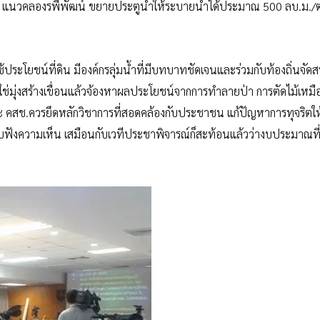
 แนวคลองรพีพัฒน์ ขยายประตูน้ำให้ระบายน้ำได้ประมาณ 500 ลบ.ม./ต่
ประโยชน์ที่ดิน มีองค์กรลุ่มน้ำที่มีบทบาทชัดเจนและร่วมกับท้องถิ่นจัดส
่ใช่มุ่งสร้างเขื่อนแล้วจ้องหาผลประโยชน์จากการทำลายป่า การตัดไม้เหมื
คสช.ควรยึดหลักวิชาการที่สอดคล้องกับประชาชน แก้ปัญหาการทุจริตให้
รับฟังความเห็น เสมือนกับเวทีประชาพิจารณ์ก็สะท้อนแล้วว่างบประมาณท