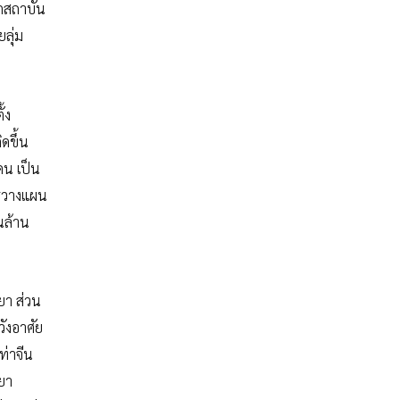
ากสถาบัน
ลุ่ม
้ง
ดขึ้น
คน เป็น
ารวางแผน
นล้าน
ยา ส่วน
วังอาศัย
ท่าจีน
ะยา