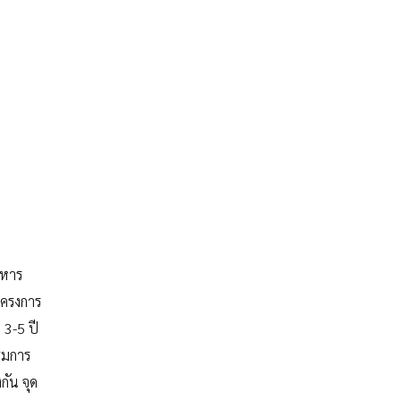
ิหาร
โครงการ
 3-5 ปี
รมการ
กัน จุด