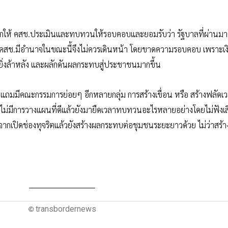
ากให้ คสช.ประเมินและทบทวนให้รอบคอบและยอมรับว่า รัฐบาลที่ผ่านม
ื่อ คสช.มีอำนาจในขณะนี้จึงไม่ควรเดินหน้า โดยขาดความรอบคอบ เพราะเงิ
่งล้าหลัง และผลักดันผลกระทบสู่ประชาชนมากขึ้น
มมีคณะกรรมการย่อยๆ อีกหลายกลุ่ม การสร้างเขื่อน หรือ สร้างฟลัดเวย
กไม่มีการวางแผนที่ดีแล้วยังมายืดเวลาทบทวนอะไรหลายอย่างโดยไม่ฟังเส
จากเปิดช่องทุจริตแล้วยังสร้างผลกระทบต่อชุมชนระยะยาวด้วย ไม่ว่าสร้าง
transbordernews
©