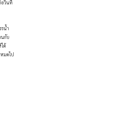
อวินที
รรน้ำ
อนกับ
ได้
ี่หมดไป