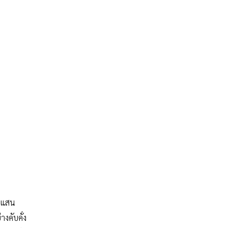
5 แสน
างคับคั่ง