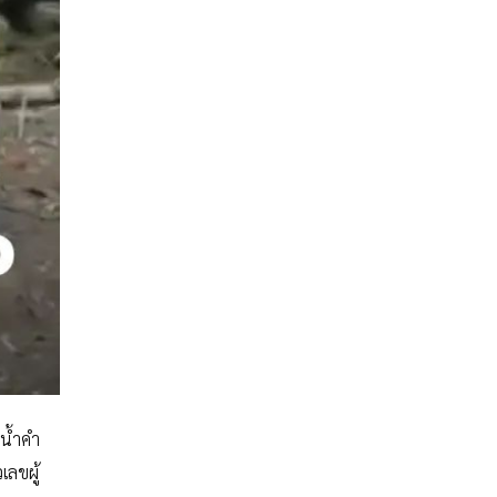
งน้ำคำ
เลขผู้