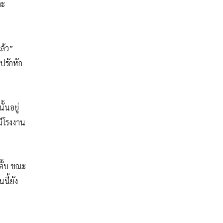
ละ
แล้ว”
กปรักหัก
้นอยู่
มีโรงงาน
ตั้บ ขณะ
นี้ยัง