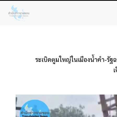
ระเบิดตูมใหญ่ในเมืองน้ำคำ-รั
เ