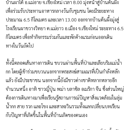
บ้านผาใต้ อ.แม่อาย จ.เชียงใหม่ เวลา 8.00 มุ่งหน้าสู่บ้านต้นผึ้ง
เพื่อร่วมรับประทานอาหารกลางวันกับชุมชน โดยมีระยะทาง
ประมาณ 6.5 กิโลเมตร และเวลา 13.00 ออกจากบ้านต้นผึ้งมุ่งสู่
โรงเรียนผาขวางวิทยา ต.แม่ยาว อ.เมือง จ.เชียงใหม่ ระยะทาง 6.5
กิโลเมตร เพื่อทำกิจกรรมร่วมกันและพักค้างแรมก่อนออกเดิน
ทางในวันถัดไป
ทั้งนี้ตลอดเส้นทางการเดิน ขบวนผ่านพื้นที่ป่าและเลียบริมแม่น้ำ
กก โดยผู้เข้าร่วมขบวนนอกจากพระสงฆ์สามเณรที่เป็นกำลังหลัก
แล้ว ยังมีประชาชน นอกจากนี้ยังมีชาวต่างชาติหลากหลายอีก
จำนวนหนึ่ง อาทิ ชาวญี่ปุ่น พม่า บลาซิล อเมริกา จีน ซึ่งส่วนใหญ่
ต้องการเดินทางมาเพื่อเรียนรู้สถานการณ์ปัญหาสิ่งแวดล้อมในลุ่ม
น้ำกก สาย รวก และโขง และสาละวินรวมทั้งแลกเปลี่ยนบทเรียน
กับปัญหาที่เกิดขึ้นในพื้นที่บ้านเกิดของตนเอง