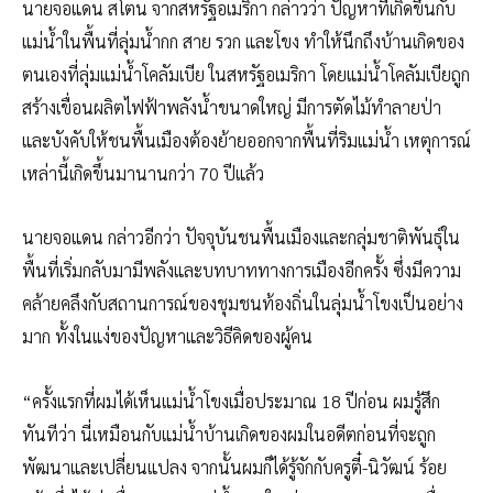
นายจอแดน สโตน จากสหรัฐอเมริกา กล่าวว่า ปัญหาที่เกิดขึ้นกับ
แม่น้ำในพื้นที่ลุ่มน้ำกก สาย รวก และโขง ทำให้นึกถึงบ้านเกิดของ
ตนเองที่ลุ่มแม่น้ำโคลัมเบีย ในสหรัฐอเมริกา โดยแม่น้ำโคลัมเบียถูก
สร้างเขื่อนผลิตไฟฟ้าพลังน้ำขนาดใหญ่ มีการตัดไม้ทำลายป่า
และบังคับให้ชนพื้นเมืองต้องย้ายออกจากพื้นที่ริมแม่น้ำ เหตุการณ์
เหล่านี้เกิดขึ้นมานานกว่า 70 ปีแล้ว
นายจอแดน กล่าวอีกว่า ปัจจุบันชนพื้นเมืองและกลุ่มชาติพันธุ์ใน
พื้นที่เริ่มกลับมามีพลังและบทบาททางการเมืองอีกครั้ง ซึ่งมีความ
คล้ายคลึงกับสถานการณ์ของชุมชนท้องถิ่นในลุ่มน้ำโขงเป็นอย่าง
มาก ทั้งในแง่ของปัญหาและวิธีคิดของผู้คน
“ครั้งแรกที่ผมได้เห็นแม่น้ำโขงเมื่อประมาณ 18 ปีก่อน ผมรู้สึก
ทันทีว่า นี่เหมือนกับแม่น้ำบ้านเกิดของผมในอดีตก่อนที่จะถูก
พัฒนาและเปลี่ยนแปลง จากนั้นผมก็ได้รู้จักกับครูตี๋-นิวัฒน์ ร้อย