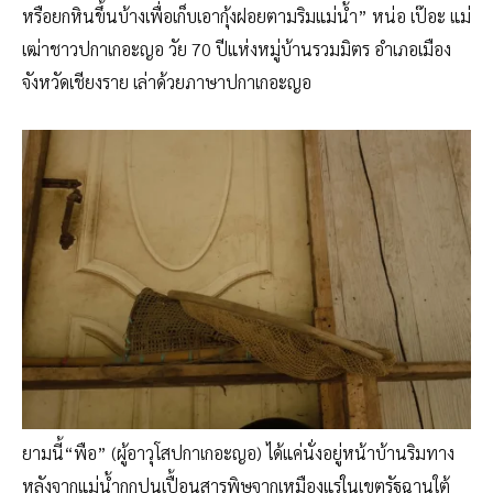
หรือยกหินขึ้นบ้างเพื่อเก็บเอากุ้งฝอยตามริมแม่น้ำ” หน่อ เป๊อะ แม่
เฒ่าชาวปกาเกอะญอ วัย 70 ปีแห่งหมู่บ้านรวมมิตร อำเภอเมือง
จังหวัดเชียงราย เล่าด้วยภาษาปกาเกอะญอ
ยามนี้“พือ” (ผู้อาวุโสปกาเกอะญอ) ได้แค่นั่งอยู่หน้าบ้านริมทาง
หลังจากแม่น้ำกกปนเปื้อนสารพิษจากเหมืองแร่ในเขตรัฐฉานใต้