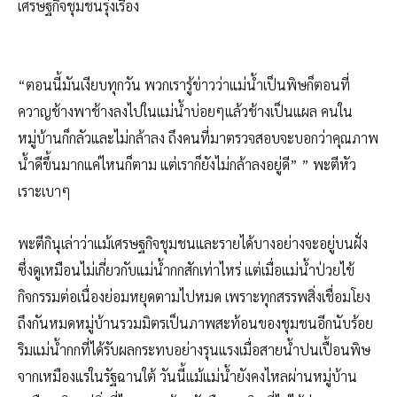
เศรษฐกิจชุมชนรุ่งเรือง
“ตอนนี้มันเงียบทุกวัน พวกเรารู้ข่าวว่าแม่น้ำเป็นพิษก็ตอนที่
ควาญช้างพาช้างลงไปในแม่น้ำบ่อยๆแล้วช้างเป็นแผล คนใน
หมู่บ้านก็กลัวและไม่กล้าลง ถึงคนที่มาตรวจสอบจะบอกว่าคุณภาพ
น้ำดีขึ้นมากแค่ไหนก็ตาม แต่เราก็ยังไม่กล้าลงอยู่ดี” ” พะตีหัว
เราะเบาๆ
พะตีกินุเล่าว่าแม้เศรษฐกิจชุมชนและรายได้บางอย่างจะอยู่บนฝั่ง
ซึ่งดูเหมือนไม่เกี่ยวกับแม่น้ำกกสักเท่าไหร่ แต่เมื่อแม่น้ำป่วยไข้
กิจกรรมต่อเนื่องย่อมหยุดตามไปหมด เพราะทุกสรรพสิ่งเชื่อมโยง
ถึงกันหมดหมู่บ้านรวมมิตรเป็นภาพสะท้อนของชุมชนอีกนับร้อย
ริมแม่น้ำกกที่ได้รับผลกระทบอย่างรุนแรงเมื่อสายน้ำปนเปื้อนพิษ
จากเหมืองแร่ในรัฐฉานใต้ วันนี้แม้แม่น้ำยังคงไหลผ่านหมู่บ้าน