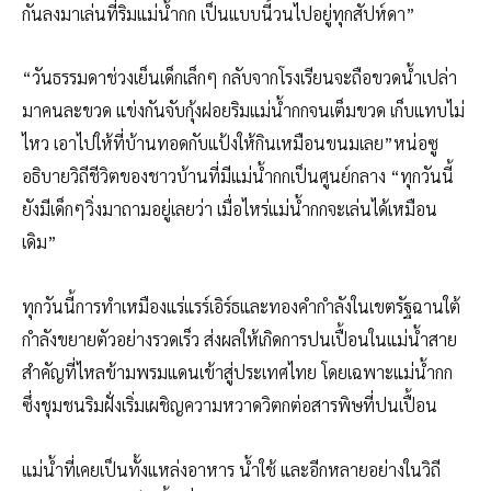
กันลงมาเล่นที่ริมแม่น้ำกก เป็นแบบนี้วนไปอยู่ทุกสัปห์ดา”
“วันธรรมดาช่วงเย็นเด็กเล็กๆ กลับจากโรงเรียนจะถือขวดน้ำเปล่า
มาคนละขวด แข่งกันจับกุ้งฝอยริมแม่น้ำกกจนเต็มขวด เก็บแทบไม่
ไหว เอาไปให้ที่บ้านทอดกับแป้งให้กินเหมือนขนมเลย”หน่อซู
อธิบายวิถีชีวิตของชาวบ้านที่มีแม่น้ำกกเป็นศูนย์กลาง “ทุกวันนี้
ยังมีเด็กๆวิ่งมาถามอยู่เลยว่า เมื่อไหร่แม่น้ำกกจะเล่นได้เหมือน
เดิม”
ทุกวันนี้การทำเหมืองแร่แรร์เอิร์ธและทองคำกำลังในเขตรัฐฉานใต้
กำลังขยายตัวอย่างรวดเร็ว ส่งผลให้เกิดการปนเปื้อนในแม่น้ำสาย
สำคัญที่ไหลข้ามพรมแดนเข้าสู่ประเทศไทย โดยเฉพาะแม่น้ำกก
ซึ่งชุมชนริมฝั่งเริ่มเผชิญความหวาดวิตกต่อสารพิษที่ปนเปื้อน
แม่น้ำที่เคยเป็นทั้งแหล่งอาหาร น้ำใช้ และอีกหลายอย่างในวิถี