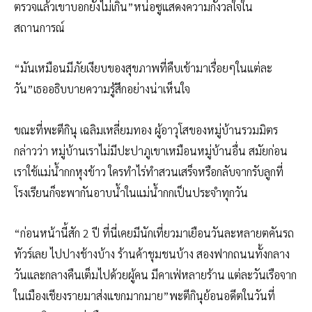
ตรวจแล้วเขาบอกยังไม่เกิน”หน่อซูแสดงความกังวลใจใน
สถานการณ์
“มันเหมือนมีภัยเงียบของสุขภาพที่คืบเข้ามาเรื่อยๆในแต่ละ
วัน”เธออธิบบายความรู้สึกอย่างน่าเห็นใจ
ขณะที่พะตีกินุ เฉลิมเหลี่ยมทอง ผู้อาวุโสของหมู่บ้านรวมมิตร
กล่าวว่า หมู่บ้านเราไม่มีปะปาภูเขาเหมือนหมู่บ้านอื่น สมัยก่อน
เราใช้แม่น้ำกกหุงข้าว ใครทำไร่ทำสวนเสร็จหรือกลับจากรับลูกที่
โรงเรียนก็จะพากันอาบน้ำในแม่น้ำกกเป็นประจำทุกวัน
“ก่อนหน้านี้สัก 2 ปี ที่นี่เคยมีนักเที่ยวมาเยือนวันละหลายตคันรถ
ทัวร์เลย ไปปางช้างบ้าง ร้านค้าชุมชนบ้าง สองฟากถนนทั้งกลาง
วันและกลางคืนเต็มไปด้วยผู้คน มีคาเฟ่หลายร้าน แต่ละวันเรือจาก
ในเมืองเชียงรายมาส่งแขกมากมาย”พะตีกินุย้อนอดีตในวันที่