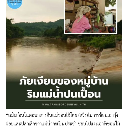
“สมัยก่อนในตอนกลางคืนแม่ชอบใช้โส่ย (สวิง)ในการช้อนเอากุ้ง
ฝอยและปลาเล็กจากแม่น้ำกกเป็นประจำ ชอบไปแงะเอาที่ขอนไม้