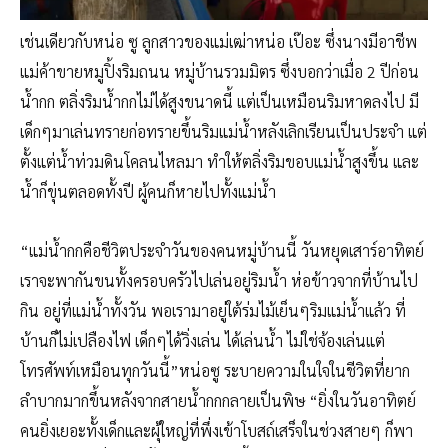
เช่นเดียวกับหน่อ ซู ลูกสาวของแม่เฒ่าหน่อ เป๊อะ ซึ่งนางมีอาชีพ
แม่ค้าขายหมูปิ้งริมถนน หมู่บ้านรวมมิตร ซึ่งบอกว่าเมื่อ 2 ปีก่อน
น้ำกก ตลิ่งริมน้ำกกไม่ได้สูงขนาดนี้ แต่เป็นเหมือนริมหาดลงไป มี
เด็กๆมาเล่นทรายก่อทรายขึ้นริมแม่น้ำหลังเลิกเรียนเป็นประจำ แต่
ตั้งแต่น้ำท่วมดินโคลนไหลมา ทำให้ตลิ่งริมขอบแม่น้ำสูงขึ้น และ
น้ำก็ขุ่นตลอดทั้งปี ผู้คนก็หายไปทั้งแม่น้ำ
“แม่น้ำกกคือชีวิตประจำวันของคนหมู่บ้านนี้ วันหยุดเสาร์อาทิตย์
เราจะพากันขนทั้งครอบครัวไปเล่นอยู่ริมน้ำ ห่อข้าวจากที่บ้านไป
กิน อยู่ที่แม่น้ำทั้งวัน พอเรามาอยู่ใต้ร่มไม้เย็นๆริมแม่น้ำแล้ว ที่
บ้านก็ไม่เปลืองไฟ เด็กๆได้วิ่งเล่น ได้เล่นน้ำ ไม่ใช่จ้องเล่นแต่
โทรศัพท์เหมือนทุกวันนี้”หน่อซู ระบายความในใจในชีวิตที่ยาก
ลำบากมากขึ้นหลังจากสายน้ำกกกลายเป็นพิษ “ยิ่งในวันอาทิตย์
คนยิ่งเยอะทั้งเด็กและผุ้ใหญ่ที่พึ่งเข้าโบสถ์เสร็จในช่วงสายๆ ก็พา