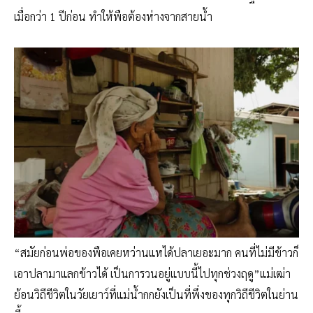
เมื่อกว่า 1 ปีก่อน ทำให้พือต้องห่างจากสายน้ำ
“สมัยก่อนพ่อของพือเคยหว่านแหได้ปลาเยอะมาก คนที่ไม่มีข้าวก็
เอาปลามาแลกข้าวได้ เป็นการวนอยู่แบบนี้ไปทุกช่วงฤดู”แม่เฒ่า
ย้อนวิถีชีวิตในวัยเยาว์ที่แม่น้ำกกยังเป็นที่พึ่งของทุกวิถีชีวิตในย่าน