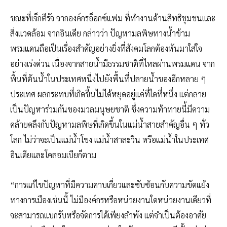
ขณะที่เจ็กตีรัจ จากองค์กรอ็อกซ์แฟม ที่ทำงานด้านสิทธิชุมชนและ
สิ่งแวดล้อม จากอินเดีย กล่าวว่า ปัญหามลพิษทางน้ำข้าม
พรมแดนถือเป็นเรื่องสำคัญอย่างยิ่งที่สังคมโลกต้องหันมาใส่ใจ
อย่างเร่งด่วน เนื่องจากสายน้ำมีธรรมชาติที่ไหลผ่านพรมแดน จาก
พื้นที่ต้นน้ำในประเทศหนึ่งไปยังพื้นที่ปลายน้ำของอีกหลาย ๆ
ประเทศ ผลกระทบที่เกิดขึ้นไม่ได้หยุดอยู่แค่ที่ใดที่หนึ่ง แต่กลาย
เป็นปัญหาร่วมกันของมวลมนุษยชาติ ซึ่งความท้าทายนี้มีความ
คล้ายคลึงกับปัญหามลพิษที่เกิดขึ้นในแม่น้ำสายสำคัญอื่น ๆ ทั่ว
โลก ไม่ว่าจะเป็นแม่น้ำโขง แม่น้ำสาละวิน หรือแม่น้ำในประเทศ
อินเดียและโคลอมเบียก็ตาม
“การแก้ไขปัญหาที่มีความคาบเกี่ยวและซับซ้อนกับความขัดแย้ง
ทางการเมืองเช่นนี้ ไม่มีองค์กรหรือหน่วยงานใดหน่วยงานเดียวที่
จะสามารถแบกรับหรือจัดการได้เพียงลำพัง แต่จำเป็นต้องอาศัย