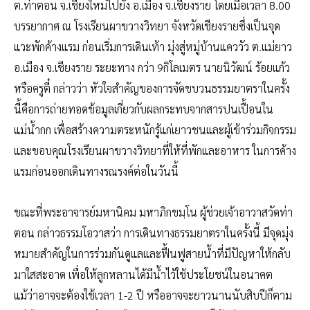
ต.ท่าตอน จ.เชียงใหม่ไปยัง อ.เมือง จ.เชียงราย โดยเมื่อเวลา 8.00
บรรยากาศ ณ โรงเรียนผาขวางวิทยา จังหวัดเชียงรายซึ่งเป็นจุด
แวะพักค้างแรม ก่อนเริ่มการเดินเท้า มุ่งสู่หมู่บ้านแคววัว ต.แม่ยาว
อ.เมือง จ.เชียงราย ระยะทาง กว่า 9กิโลเมตร นายนิวัฒน์ ร้อยแก้ว
หรือครูตี๋ กล่าวว่า หัวใจสำคัญของการจัดขบวนธรรมยาตราในครั้ง
นี้คือการถ่ายทอดข้อมูลเกี่ยวกับผลกระทบจากสารปนเปื้อนใน
แม่น้ำกก เพื่อสร้างความตระหนักรู้แก่เยาวชนและผู้เข้าร่วมกิจกรรม
และขอบคุณโรงเรียนผาขวางวิทยาที่ให้ที่พักและอาหาร ในการค้าง
แรมก่อนออกเดินทางรณรงค์ต่อในวันนี้
ขณะที่พระอาจารย์มหานิคม มหาภิกขมฺโน ผู้ช่วยเจ้าอาวาสวัดท่า
ตอน กล่าวธรรมโอวาสว่า การเดินทางธรรมยาตราในครั้งนี้ มีจุดมุ่ง
หมายสำคัญในการร่วมกันดูแลและฟื้นฟูสายน้ำที่มีปัญหาให้กลับ
มาใสสะอาด เพื่อให้ลูกหลานได้มีน้ำไว้ใช้ประโยชน์ในอนาคต
แม้ว่าอาจจะต้องใช้เวลา 1-2 ปี หรืออาจจะยาวนานนับสิบปีก็ตาม