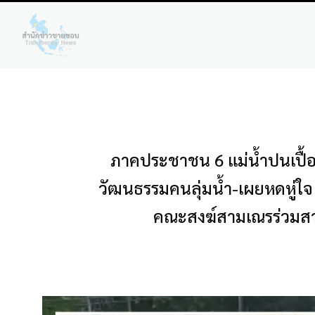
ภาคประชาชน 6 แม่น้ำปนเปื้อนส
วัฒนธรรมคนลุ่มน้ำ-เผยหดหู่ใ
คณะสงฆ์สามเณรร่วมสว