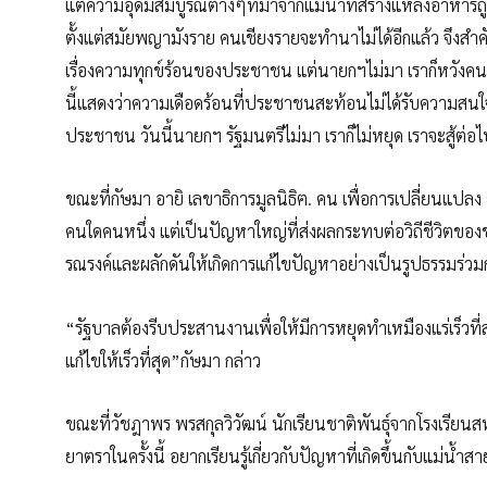
แต่ความอุดมสมบูรณ์ต่างๆที่มาจากแม่น้ำที่สร้างแหล่งอาหา
ตั้งแต่สมัยพญามังราย คนเชียงรายจะทำนาไม่ได้อีกแล้ว จึงสำค
เรื่องความทุกข์ร้อนของประชาชน แต่นายกฯไม่มา เราก็หวังคนม
นี้แสดงว่าความเดือดร้อนที่ประชาชนสะท้อนไม่ได้รับความสนใจ
ประชาชน วันนี้นายกฯ รัฐมนตรีไม่มา เราก็ไม่หยุด เราจะสู้ต่อ
ขณะที่กัษมา อายิ เลขาธิการมูลนิธิฅ. คน เพื่อการเปลี่ยนแปลง
คนใดคนหนึ่ง แต่เป็นปัญหาใหญ่ที่ส่งผลกระทบต่อวิถีชีวิตของ
รณรงค์และผลักดันให้เกิดการแก้ไขปัญหาอย่างเป็นรูปธรรมร่ว
“รัฐบาลต้องรีบประสานงานเพื่อให้มีการหยุดทำเหมืองแร่เร็ว
แก้ไขให้เร็วที่สุด”กัษมา กล่าว
ขณะที่วัชฎาพร พรสกุลวิวัฒน์ นักเรียนชาติพันธุ์จากโรงเรียนส
ยาตราในครั้งนี้ อยากเรียนรู้เกี่ยวกับปัญหาที่เกิดขึ้นกับแม่น้ำ