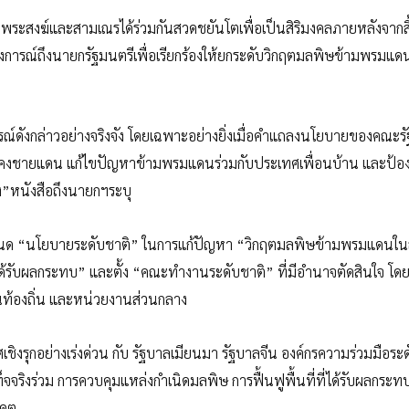
ระสงฆ์และสามเณรได้ร่วมกันสวดชยันโตเพื่อเป็นสิริมงคลภายหลังจากสิ
รณ์ถึงนายกรัฐมนตรีเพื่อเรียกร้องให้ยกระดับวิกฤตมลพิษข้ามพรมแด
์ดังกล่าวอย่างจริงจัง โดยเฉพาะอย่างยิ่งเมื่อคำแถลงนโยบายของคณะร
ามมั่นคงชายแดน แก้ไขปัญหาข้ามพรมแดนร่วมกับประเทศเพื่อนบ้าน และป้อ
ง”หนังสือถึงนายกฯระบุ
ห้กำหนด “นโยบายระดับชาติ” ในการแก้ปัญหา “วิกฤตมลพิษข้ามพรมแดนในล
่ได้รับผลกระทบ” และตั้ง “คณะทำงานระดับชาติ” ที่มีอำนาจตัดสินใจ โดย
นท้องถิ่น และหน่วยงานส่วนกลาง
งรุกอย่างเร่งด่วน กับ รัฐบาลเมียนมา รัฐบาลจีน องค์กรความร่วมมือระด
ท็จจริงร่วม การควบคุมแหล่งกำเนิดมลพิษ การฟื้นฟูพื้นที่ที่ได้รับผลกระ
าคต