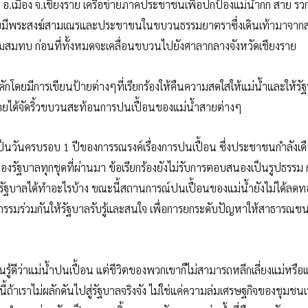
ง อ.เมือง จ.เชียงราย เครือข่ายภาคประชาชนเพื่อปกป้องแม่น้ำกก สาย รว
โลก โดยมีพระสงฆ์สามเณรและประชาชนในขบวนธรรมยาตราซึ่งเดินเท้ามาจา
่วมสมทบ ก่อนที่ทั้งหมดจะเคลื่อนขบวนไปยังศาลากลางจังหวัดเชียงราย
ักโดยมีการเขียนป้ายต่างๆที่เรียกร้องให้คืนความสดใสให้แม่น้ำและให้รั
รายได้จัดริ้วขบวนสะท้อนการปนเปื้อนของแม่น้ำสายต่างๆ
ว่าเป็นวันครบรอบ 1 ปีของการรณรงค์เรื่องการปนเปื้อน ซึ่งประชาชนกำลังเด
รัฐบาลทุกชุดที่ผ่านมา ข้อเรียกร้องยังไม่รับการตอบสนองเป็นรูปธรรม 
้ว รัฐบาลได้ทำอะไรบ้าง ขณะนี้สถานการณ์ปนเปื้อนของแม่น้ำยังไม่ได้ล
ิจกรรมร่วมกันให้รัฐบาลรับรู้และสนใจ เพื่อการยกระดับปัญหาให้สาธารณชนได
นรู้ดีว่าแม่น้ำปนเปื้อน แต่ชีวิตของพวกเขาก็ไม่สามารถหลีกเลี่ยงแม่หรือแ
้ถ้าเราไม่ผลักดันไปสู่รัฐบาลจริงจัง ไม่ใช่แค่ความล่มเศรษฐกิจของชุมชนเ