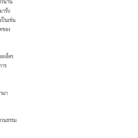
ยาวนาน
มารับ
เป็นเช่น
ิตของ
าของใคร
นการ
้ามา
ะขบวนธรรม