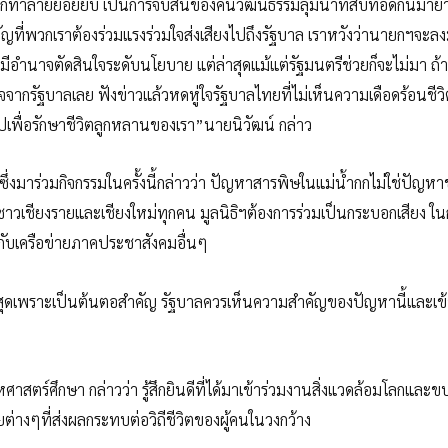
รถูกทำลายย่อยยับ เป็นการจบสิ้นของคนวัฒนธรรมลุ่มน้ำที่สืบทอดกันมา
ัญที่พวกเราต้องร่วมแรงร่วมใจส่งเสียงไปถึงรัฐบาล เราหวังว่านายกฯจะลง
ีอำนาจตัดสินใจระดับนโยบาย แต่ล่าสุดแม้แต่รัฐมนตรีช่วยก็จะไม่มา ถ้า
จากรัฐบาลเลย ฟังข่าวแล้วหดหู่ใจรัฐบาลไทยที่ไม่เห็นความเดือดร้อนชีว
ไปเพื่อรักษาชีวิตลูกหลานของเรา”นายนิวัฒน์ กล่าว
 ซึ่งมาร่วมกิจกรรมในครั้งนี้กล่าวว่า ปัญหาสารพิษในแม่น้ำกกไม่ใช่ปัญห
ชาวเชียงรายและเชียงใหม่ทุกคน มูลนิธิฯต้องการร่วมเป็นกระบอกเสียง ใ
มกับเครือข่ายภาคประชาสังคมอื่นๆ
ที่สุดเพราะเป็นต้นตอสำคัญ รัฐบาลควรเห็นความสำคัญของปัญหานี้และเข
หศาสตร์ศึกษา กล่าวว่า รู้สึกยินดีที่ได้มาเข้าร่วมงานสิ่งแวดล้อมโลกแล
สายต่างๆที่ส่งผลกระทบต่อวิถีชีวิตของผู้คนในวงกว้าง