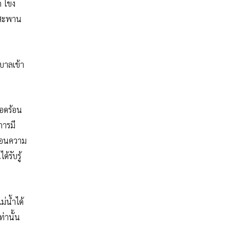
ก โขง
กสะพาน
ฐบาลเข้า
ือดร้อน
การมี
ดทอนความ
้รับรู้
ม่น้ำได้
ท่านั้น