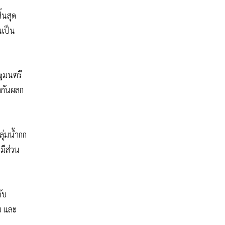
้นสุด
นเป็น
ัฐมนตรี
งกันผลก
ุ่มน้ำกก
มีส่วน
ับ
ทบ และ