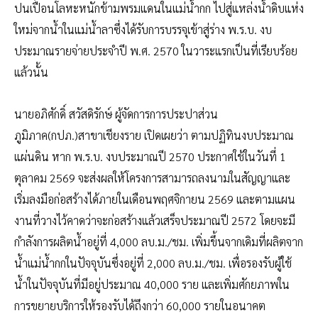
ปนเปื้อนโลหะหนักข้ามพรมแดนในแม่น้ำกก ไปสู่แหล่งน้ำดิบแห่ง
ใหม่จากน้ำในแม่น้ำลาซึ่งได้รับการบรรจุเข้าสู่ร่าง พ.ร.บ. งบ
ประมาณรายจ่ายประจำปี พ.ศ. 2570 ในวาระแรกเป็นที่เรียบร้อย
แล้วนั้น
นายอภิศักดิ์ สวัสดิรักษ์ ผู้จัดการการประปาส่วน
ภูมิภาค(กปภ.)สาขาเชียงราย เปิดเผยว่า ตามปฏิทินงบประมาณ
แผ่นดิน หาก พ.ร.บ. งบประมาณปี 2570 ประกาศใช้ในวันที่ 1
ตุลาคม 2569 จะส่งผลให้โครงการสามารถลงนามในสัญญาและ
เริ่มลงมือก่อสร้างได้ภายในเดือนพฤศจิกายน 2569 และตามแผน
งานที่วางไว้คาดว่าจะก่อสร้างแล้วเสร็จประมาณปี 2572 โดยจะมี
กำลังการผลิตน้ำอยู่ที่ 4,000 ลบ.ม./ชม. เพิ่มขึ้นจากเดิมที่ผลิตจาก
น้ำแม่น้ำกกในปัจจุบันซึ่งอยู่ที่ 2,000 ลบ.ม./ชม. เพื่อรองรับผู้ใช้
น้ำในปัจจุบันที่มีอยู่ประมาณ 40,000 ราย และเพิ่มศักยภาพใน
การขยายบริการให้รองรับได้ถึงกว่า 60,000 รายในอนาคต