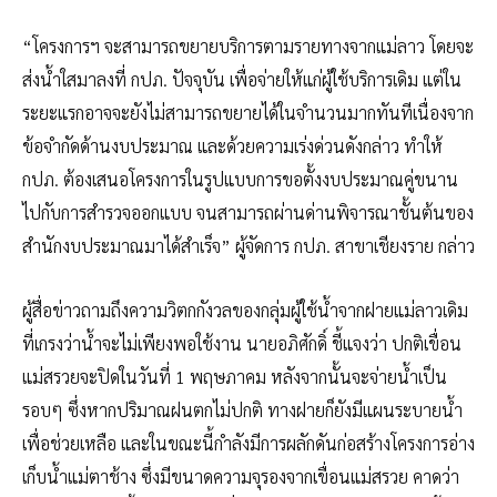
“โครงการฯ จะสามารถขยายบริการตามรายทางจากแม่ลาว โดยจะ
ส่งน้ำใสมาลงที่ กปภ. ปัจจุบัน เพื่อจ่ายให้แก่ผู้ใช้บริการเดิม แต่ใน
ระยะแรกอาจจะยังไม่สามารถขยายได้ในจำนวนมากทันทีเนื่องจาก
ข้อจำกัดด้านงบประมาณ และด้วยความเร่งด่วนดังกล่าว ทำให้
กปภ. ต้องเสนอโครงการในรูปแบบการขอตั้งงบประมาณคู่ขนาน
ไปกับการสำรวจออกแบบ จนสามารถผ่านด่านพิจารณาชั้นต้นของ
สำนักงบประมาณมาได้สำเร็จ” ผู้จัดการ กปภ. สาขาเชียงราย กล่าว
ผู้สื่อข่าวถามถึงความวิตกกังวลของกลุ่มผู้ใช้น้ำจากฝายแม่ลาวเดิม
ที่เกรงว่าน้ำจะไม่เพียงพอใช้งาน นายอภิศักดิ์ ชี้แจงว่า ปกติเขื่อน
แม่สรวยจะปิดในวันที่ 1 พฤษภาคม หลังจากนั้นจะจ่ายน้ำเป็น
รอบๆ ซึ่งหากปริมาณฝนตกไม่ปกติ ทางฝายก็ยังมีแผนระบายน้ำ
เพื่อช่วยเหลือ และในขณะนี้กำลังมีการผลักดันก่อสร้างโครงการอ่าง
เก็บน้ำแม่ตาช้าง ซึ่งมีขนาดความจุรองจากเขื่อนแม่สรวย คาดว่า