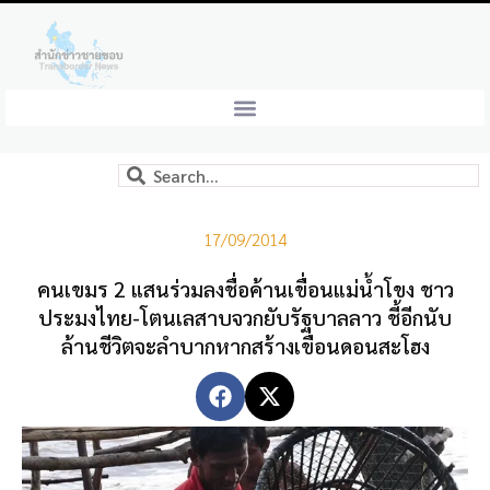
17/09/2014
คนเขมร 2 แสนร่วมลงชื่อค้านเขื่อนแม่น้ำโขง ชาว
ประมงไทย-โตนเลสาบจวกยับรัฐบาลลาว ชี้อีกนับ
ล้านชีวิตจะลำบากหากสร้างเขื่อนดอนสะโฮง