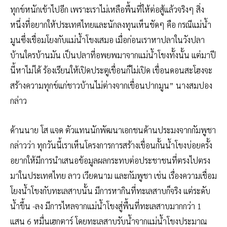
ทุกข์หนักเข้าไปอีก เพราะเราไม่เหลือพื้นที่ให้ต่อสู้แล้วจริงๆ สิ่ง
หนึ่งที่อยากให้ประเทศไทยและนักลงทุนเห็นชัดๆ คือ กรณีแม่น้ำ
มูนซึ่งเชื่อมโยงกับแม่น้ำโขงเสมอ เมื่อก่อนเราหาปลาในวังปลา
บ้านใครบ้านมัน เป็นปลาที่อพยพมาจากแม่น้ำโขงทั้งนั้น แต่มาปี
นี้หาไม่ได้ ร้องเรียนให้เปิดประตูเขื่อนก็ไม่เปิด เขื่อนดอนสะโฮงจะ
สร้างความทุกข์แก่ชาวบ้านไม่ต่างจากเขื่อนปากมูน” นางสมปอง
กล่าว
ด้านนาย โส แจด ตัวแทนนักพัฒนาเอกชนด้านประมงจากกัมพูชา
กล่าวว่า ทุกวันนี้เราเห็นโครงการการสร้างเขื่อนกั้นน้ำโขงบ่อยครั้ง
อยากให้มีการนำเสนอข้อมูลผลกระทบต่อประชาชนที่ตรงไปตรง
มาในประเทศไทย ลาว เวียดนาม และกัมพูชา เช่น เรื่องความเชื่อม
โยงน้ำโขงกับทะเลสาบนั้น มีการหากินที่ทะเลสาบก็จริง แต่ระดับ
น้ำขึ้น -ลง มีการไหลจากแม่น้ำโขงสู่พื้นที่ทะเลสาบมากกว่า 1
แสน 6 หมื่นเฮกตาร์ โดยทะเลสาบรับน้ำจากแม่น้ำโขงประมาณ