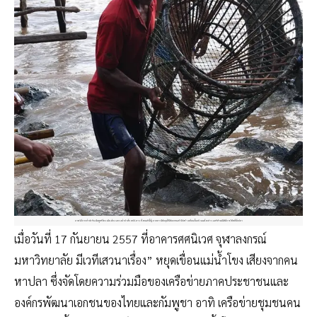
ภาพวิถีการทำประมงในฮูสะโฮง เมืองโขง แขวงจำปาสัก สปป.ลาว ซึ่งขณะนี้รัฐบาลลาวได้อนุมัติให้เอกชนเข้าไปสร้างเขื่อนกั้นบริเวณดังกล่าว และห้ามมิให้มีการใช้หลี่จับปลา
เมื่อวันที่ 17 กันยายน 2557 ที่อาคารศศนิเวศ จุฬาลงกรณ์
มหาวิทยาลัย มีเวทีเสวนาเรื่อง” หยุดเขื่อนแม่น้ำโขง เสียงจากคน
หาปลา ซึ่งจัดโดยความร่วมมือของเครือข่ายภาคประชาชนและ
องค์กรพัฒนาเอกชนของไทยและกัมพูชา อาทิ เครือข่ายชุมชนคน