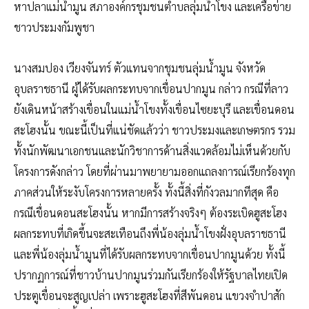
หาปลาแม่น้ำมูน สภาองค์กรชุมชนตำบลลุ่มน้ำโขง และเครือข่าย
ชาวประมงกัมพูชา
นางสมปอง เวียงจันทร์ ตัวแทนจากชุมชนลุ่มน้ำมูน จังหวัด
อุบลราชธานี ผู้ได้รับผลกระทบจากเขื่อนปากมูน กล่าว กรณีที่ลาว
ยังเดินหน้าสร้างเขื่อนในแม่น้ำโขงทั้งเขื่อนไซยะบุรี และเขื่อนดอน
สะโฮงนั้น ขณะนี้เป็นที่แน่ชัดแล้วว่า ชาวประมงและเกษตรกร รวม
ทั้งนักพัฒนาเอกชนและนักวิชาการด้านสิ่งแวดล้อมไม่เห็นด้วยกับ
โครงการดังกล่าว โดยที่ผ่านมาพยายามออกแถลงการณ์เรียกร้องทุก
ภาคส่วนให้ระงับโครงการหลายครั้ง ทั้งนี้สิ่งที่กังวลมากทีสุด คือ
กรณีเขื่อนดอนสะโฮงนั้น หากมีการสร้างจริงๆ ต้องระเบิดฮูสะโฮง
ผลกระทบที่เกิดขึ้นจะสะเทือนถึงพี่น้องลุ่มน้ำโขงฝั่งอุบลราชธานี
และพี่น้องลุ่มน้ำมูนที่ได้รับผลกระทบจากเขื่อนปากมูนด้วย ทั้งนี้
ปรากฏการณ์ที่ชาวบ้านปากมูนร่วมกันเรียกร้องให้รัฐบาลไทยเปิด
ประตูเขื่อนจะสูญเปล่า เพราะฮูสะโฮงที่สีพันดอน แขวงจำปาสัก