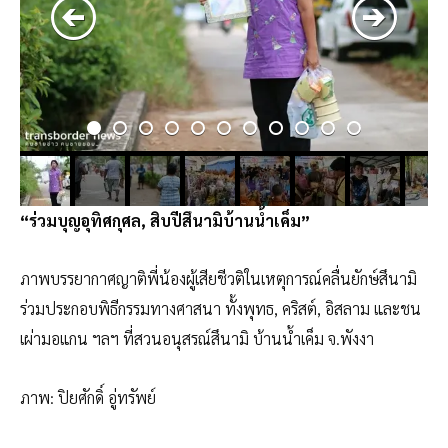
“ร่วมบุญอุทิศกุศล, สิบปีสึนามิบ้านน้ำเค็ม”
ภาพบรรยากาศญาติพี่น้องผู้เสียชีวติในเหตุการณ์คลื่นยักษ์สึนามิ
ร่วมประกอบพิธีกรรมทางศาสนา ทั้งพุทธ, คริสต์, อิสลาม และชน
เผ่ามอแกน ฯลฯ ที่สวนอนุสรณ์สึนามิ บ้านน้ำเค็ม จ.พังงา
ภาพ: ปิยศักดิ์ อู่ทรัพย์