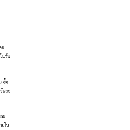
ละ
งในวัน
 จั้ต
ยวันละ
และ
ภายใน