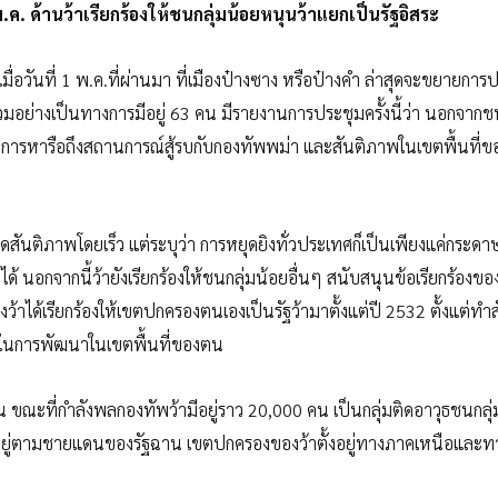
.ค. ด้านว้าเรียกร้องให้ชนกลุ่มน้อยหนุนว้าแยกเป็นรัฐอิสระ
่เมื่อวันที่ 1 พ.ค.ที่ผ่านมา ที่เมืองป๋างซาง หรือป๋างคำ ล่าสุดจะขยายกา
ข้าร่วมอย่างเป็นทางการมีอยู่ 63 คน มีรายงานการประชุมครั้งนี้ว่า นอกจากช
ะมีการหารือถึงสถานการณ์สู้รบกับกองทัพพม่า และสันติภาพในเขตพื้นที่
กิดสันติภาพโดยเร็ว แต่ระบุว่า การหยุดยิงทั่วประเทศก็เป็นเพียงแค่กระด
 นอกจากนี้ว้ายังเรียกร้องให้ชนกลุ่มน้อยอื่นๆ สนับสนุนข้อเรียกร้องของ
่งว้าได้เรียกร้องให้เขตปกครองตนเองเป็นรัฐว้ามาตั้งแต่ปี 2532 ตั้งแต่ท
กาสในการพัฒนาในเขตพื้นที่ของตน
ฉาน ขณะที่กำลังพลกองทัพว้ามีอยู่ราว 20,000 คน เป็นกลุ่มติดอาวุธชนกลุ
 ตั้งอยู่ตามชายแดนของรัฐฉาน เขตปกครองของว้าตั้งอยู่ทางภาคเหนือและท