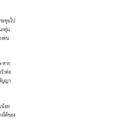
รประชุมไป
นกลุ่ม
ของตน
าษ หาก
ว้าต่อ
ำสัญญา
่มน้อย
างใต้ของ