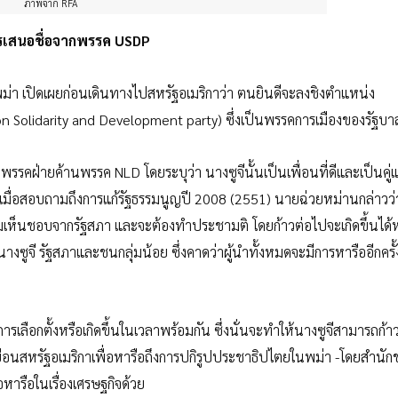
ภาพจาก RFA
ารเสนอชื่อจากพรรค USDP
 เปิดเผยก่อนเดินทางไปสหรัฐอเมริกาว่า ตนยินดีจะลงชิงตำแหน่ง
 Solidarity and Development party) ซึ่งเป็นพรรคการเมืองของรัฐบา
รรคฝ่ายค้านพรรค NLD โดยระบุว่า นางซูจีนั้นเป็นเพื่อนที่ดีและเป็นคู่แข
ื่อสอบถามถึงการแก้รัฐธรรมนูญปี 2008 (2551) นายฉ่วยหม่านกล่าวว่า
ามเห็นชอบจากรัฐสภา และจะต้องทำประชามติ โดยก้าวต่อไปจะเกิดขึ้นได้ห
นางซูจี รัฐสภาและชนกลุ่มน้อย ซึ่งคาดว่าผู้นำทั้งหมดจะมีการหารืออีกครั
ารเลือกตั้งหรือเกิดขึ้นในเวลาพร้อมกัน ซึ่งนั่นจะทำให้นางซูจีสามารถก้า
นสหรัฐอเมริกาเพื่อหารือถึงการปกิรูปประชาธิปไตยในพม่า -โดยสำนักข
ารือในเรื่องเศรษฐกิจด้วย