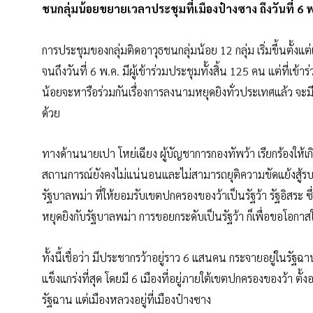
ชนกลุ่มน้อยขยายเวลาประชุมที่เมืองป๋างซาง ถึงวันที่ 6 พ
การประชุมของกลุ่มติดอาวุธชนกลุ่มน้อย 12 กลุ่ม เริ่มขึ้นตั้งแต
จนถึงวันที่ 6 พ.ค. มีผู้เข้าร่วมประชุมทั้งสิ้น 125 คน แต่ที่เ
น้อยจะหารือร่วมกันเรื่องการลงนามหยุดยิงทั่วประเทศแล้ว จ
ด้วย
ทางด้านนายเปา โหย่เฉียง ผู้บัญชาการกองทัพว้า เรียกร้องให้เ
สถานการณ์ยังคงไม่แน่นอนและไม่สามารถยุติความขัดแย้งสู้รบได้
รัฐบาลพม่า ที่ให้ยอมรับเขตปกครองของว้าเป็นรัฐว้า รัฐอิสระ ซึ
หยุดยิงกับรัฐบาลพม่า การขอยกระดับเป็นรัฐว้า ก็เพื่อขอโอ
ทั้งนี้เชื่อว่า มีประชากรว้าอยู่ราว 6 แสนคน กระจายอยู่ในรัฐ
แข็งแกร่งที่สุด โดยมี 6 เมืองที่อยู่ภายใต้เขตปกครองของว้า
รัฐฉาน แต่เมืองหลวงอยู่ที่เมืองป๋างซาง