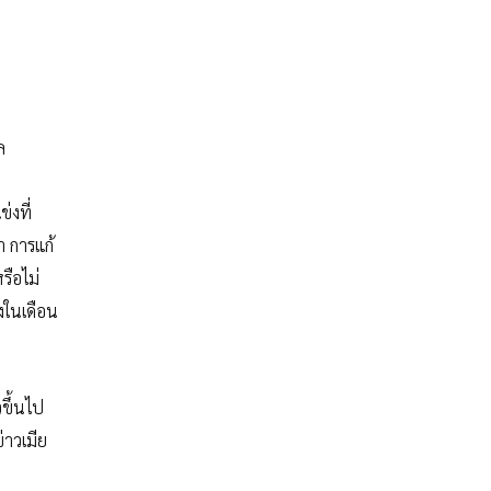
ล
่งที่
 การแก้
รือไม่
้งในเดือน
วขึ้นไป
่าวเมีย