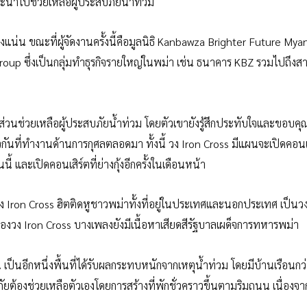
จะนำไปช่วยเหลือผู้ประสบภัยน้ำท่วม
องแน่น ขณะที่ผู้จัดงานครั้งนี้คือมูลนิธิ Kanbawza Brighter Future My
roup ซึ่งเป็นกลุ่มทำธุรกิจรายใหญ่ในพม่า เช่น ธนาคาร KBZ รวมไปถึงส
ด้มีส่วนช่วยเหลือผู้ประสบภัยน้ำท่วม โดยตัวเขายังรู้สึกประทับใจและขอบคุณ
นที่ทำงานด้านการกุศลตลอดมา ทั้งนี้ วง Iron Cross มีแผนจะเปิดคอนเ
ี้ และเปิดคอนเสิร์ตที่ย่างกุ้งอีกครั้งในเดือนหน้า
งวง Iron Cross ฮิตติดหูชาวพม่าทั้งที่อยู่ในประเทศและนอกประเทศ เป็นว
ของวง Iron Cross บางเพลงยังมีเนื้อหาเสียดสีรัฐบาลเผด็จการทหารพม่า
น เป็นอีกหนึ่งพื้นที่ได้รับผลกระทบหนักจากเหตุน้ำท่วม โดยมีบ้านเรือนกว
ัยต้องช่วยเหลือตัวเองโดยการสร้างที่พักชั่วคราวขึ้นตามริมถนน เนื่องจ