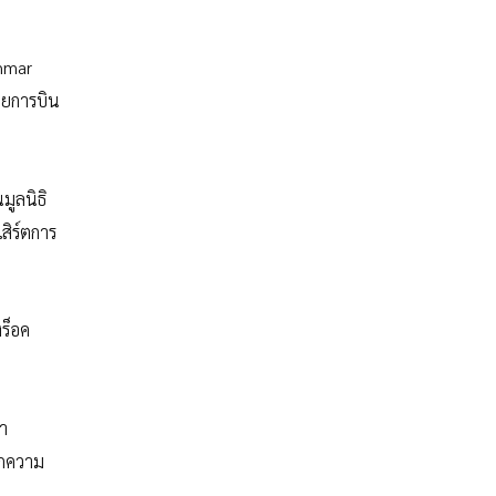
anmar
ายการบิน
มูลนิธิ
สิร์ตการ
งร็อค
่า
ากความ