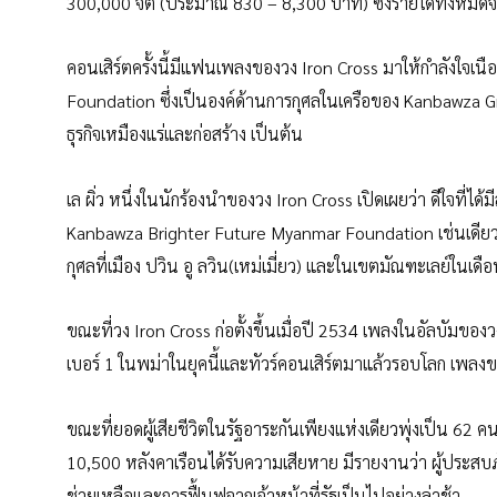
300,000 จั้ต (ประมาณ 830 – 8,300 บาท) ซึ่งรายได้ทั้งหมด
คอนเสิร์ตครั้งนี้มีแฟนเพลงของวง Iron Cross มาให้กำลังใจเนื
Foundation ซึ่งเป็นองค์ด้านการกุศลในเครือของ Kanbawza G
ธุรกิจเหมืองแร่และก่อสร้าง เป็นต้น
เล ผิ่ว หนึ่งในนักร้องนำของวง Iron Cross เปิดเผยว่า ดีใจที่ไ
Kanbawza Brighter Future Myanmar Foundation เช่นเดียวกั
กุศลที่เมือง ปวิน อู ลวิน(เหม่เมี่ยว) และในเขตมัณฑะเลย์ในเดือนน
ขณะที่วง Iron Cross ก่อตั้งขึ้นเมื่อปี 2534 เพลงในอัลบัมขอ
เบอร์ 1 ในพม่าในยุคนี้และทัวร์คอนเสิร์ตมาแล้วรอบโลก เพลง
ขณะที่ยอดผู้เสียชีวิตในรัฐอาระกันเพียงแห่งเดียวพุ่งเป็น 62 ค
10,500 หลังคาเรือนได้รับความเสียหาย มีรายงานว่า ผู้ประสบภ
ช่วยเหลือและการฟื้นฟูจากเจ้าหน้าที่รัฐเป็นไปอย่างล่าช้า