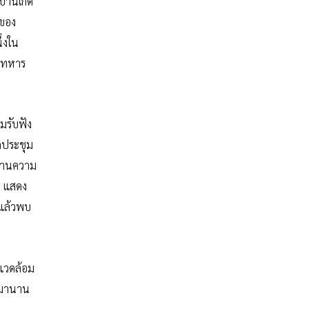
้านเกิด
 ของ
ึ่งใน
วจทหาร
มรับฟัง
ดประชุม
งงานความ
ฯ แสดง
บแล้วพบ
แวดล้อม
รมมานาน