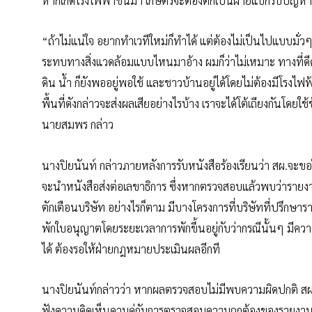
หากเกิดโรงไฟฟ้าขึ้นมา เกษตรจะต้องตกเป็นฝ่ายแบกรับปัญห
“ถ้าไม่แน่ใจ อยากทำเวทีใหม่ก็ทำได้ แต่ต้องไม่เป็นไปแบบมั่
ระทบทางสิ่งแวดล้อมแบบไหนมาอ้าง ผมก็ว่าไม่เหมาะ ทางที่ดีควร
ดิน น้ำ ก็ยังพออยู่พอใช้ และชาวบ้านอยู่ได้โดยไม่ต้องมีโรงไ
พื้นที่ดังกล่าวจะส่งผลเสียอย่างไรบ้าง เราจะได้โต้เถียงกันโดย
นายสมพร กล่าว
นางปิยนันท์ กล่าวภายหลังการรับหนังสือร้องเรียนว่า สผ.จะขอ
จะนำหนังสือส่งต่อเลขาธิการ ซึ่งหากตรวจสอบแล้วพบว่ารายง
ตักเตือนบริษัท อย่างไรก็ตาม มีบางโครงการที่บริษัทที่ปรึก
พักใบอนุญาตโดยระยะเวลาการพักขึ้นอยู่กับว่ากรณีนั้นๆ มีคว
ได้ ต้องรอให้ฝ่ายกฎหมายประเมินผลอีกที
นางปิยนันท์กล่าวว่า หากผลตรวจสอบไม่มีพบความผิดปกติ สผ
ฟังความคิดเห็นควบคู่กับการตรวจสอบความถูกต้องของรายงานผ