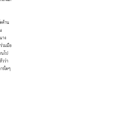
ัดค้าน
อน
 นาง
ร่วมมือ
ียนโป
้วว่า
นการใดๆ