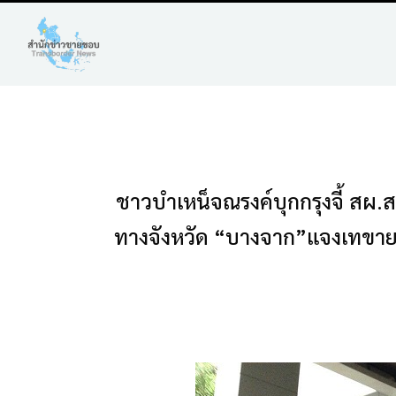
ชาวบำเหน็จณรงค์บุกกรุงจี้ สผ.
ทางจังหวัด “บางจาก”แจงเทขายหุ