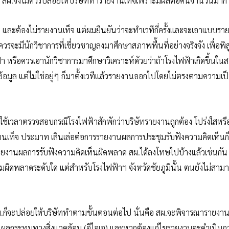
า สผ.จึงไม่ควรปล่อยให้บริษัททำรายงานเท็จเพราะมีผลต่อคนจำนวนมาก
วๆ และต้องไม่รายงานเท็จ แต่ผมยืนยันว่าจะทำเวทีกี่ครั้งและจะเอาแบบร
จะมีนักวิชาการที่เชี่ยวชาญลงมาศึกษาสภาพพื้นที่อย่างจริงจัง เพื่อพิสู
ฟฟ้า หรือควรเอานักวิชาการมาศึกษาวิเคราะห์ด้วยว่าถ้าโรงไฟฟ้าเกิดขึ้นใ
ใช้ข้อมูล แต่ไม่ใช่อยู่ๆ ก็มาตั้งเวทีแล้วรายงานออกไปโดยไม่ตรงตามความเป
ใช้เวลาตรวจสอบกรณีโรงไฟฟ้าสักพักว่าบริษัทรายงานถูกต้อง โปร่งใสหรื
านเท็จ ประมาท เลินเล่อต่อการรายงานผลการประชุมรับฟังความคิดเห็นก
ษารายงานผลการรับฟังความคิดเห็นผิดพลาด สผ.ได้ลงโทษไปบ้างแล้วเช่นกั
ามผิดพลาดระดับใด แต่สำหรับโรงไฟฟ้าฯ จังหวัดชัยภูมินั้น ตนยังไม่สา
.ก็จะปล่อยให้บริษัททำตามขั้นตอนต่อไป นั่นคือ สผ.จะพิจารณารายงาน
ลกระทบทางสิ่งแวดล้อม (อีไอเอ) และหากต้องแก้ไขรายงานจะดำเนินการ