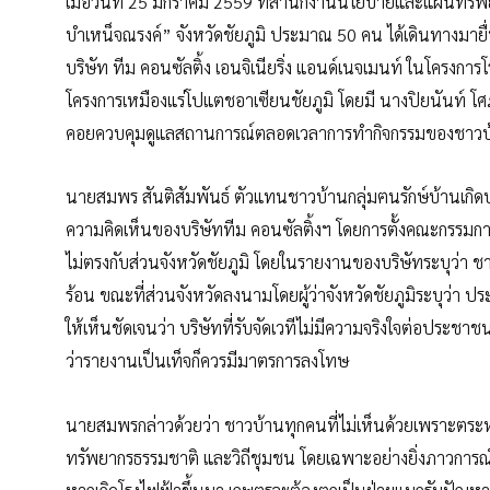
เมื่อวันที่ 25 มกราคม 2559 ที่สำนักงานนโยบายและแผนทรัพ
บำเหน็จณรงค์” จังหวัดชัยภูมิ ประมาณ 50 คน ได้เดินทางมายื
บริษัท ทีม คอนซัลติ้ง เอนจิเนียริ่ง แอนด์เนจเมนท์ ในโครงการโ
โครงการเหมืองแร่โปแตชอาเซียนชัยภูมิ โดยมี นางปิยนันท์ โศภน
คอยควบคุมดูแลสถานการณ์ตลอดเวลาการทำกิจกรรมของชาวบ
นายสมพร สันติสัมพันธ์ ตัวแทนชาวบ้านกลุ่มฅนรักษ์บ้านเกิด
ความคิดเห็นของบริษัททีม คอนซัลติ้งฯ โดยการตั้งคณะกรรม
ไม่ตรงกับส่วนจังหวัดชัยภูมิ โดยในรายงานของบริษัทระบุว่า 
ร้อน ขณะที่ส่วนจังหวัดลงนามโดยผู้ว่าจังหวัดชัยภูมิระบุว่า
ให้เห็นชัดเจนว่า บริษัทที่รับจัดเวทีไม่มีความจริงใจต่อประช
ว่ารายงานเป็นเท็จก็ควรมีมาตรการลงโทษ
นายสมพรกล่าวด้วยว่า ชาวบ้านทุกคนที่ไม่เห็นด้วยเพราะต
ทรัพยากรธรรมชาติ และวิถีชุมชน โดยเฉพาะอย่างยิ่งภาวการณ์