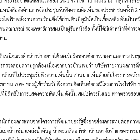
ยากรธรรมชาติและสิ่งแวดล้อม (สผ.) กทม.ชาวบ้านในนาม “กลุ่มฅนรักษ์บ
่นหนังสือคัดค้านการจัดประชุมรับฟังความคิดเห็นของประชาชนครั้งที่ 2
รงไฟฟ้าพลังงานความร้อนซึ่งใช้ถ่านหินบิทูมินัสเป็นเชื้อเพลิง อันเป็นหน
คณาภรณ์ รองเลขาธิการสผ.เป็นผู้รับหนังสือ ทั้งนี้ได้มีเจ้าหน้าที่ตำร
้าน
บำเหน็จณรงค์ กล่าวว่า อยากให้ สผ.รับผิดชอบต่อการรายงานผลการประชุ
การตรวจสอบความถูกต้อง เนื่องจากชาวบ้านพบว่า บริษัทรายงานผลการจั
ชาวบ้านที่ไปประชุมรับฟังความเห็นนั้น ส่วนมากเห็นด้วยกับโครงการพลั
 ประชาชน 70% ของผู้เข้าร่วมรับฟังความคิดเห็นต่อกรณีโครงการโรงไฟฟ้า 
าชนที่มีสิทธิในการแสดงความคิดเห็น ดังนั้น สผ.ไม่ควรนิ่งเฉย หากตรวจสอ
ระหนักต่อผลกระทบจากโครงการพัฒนาของรัฐซึ่งอาจส่งผลกระทบต่อสภาพ
แย่งน้ำ เช่น แหล่งน้ำคันฉู น้ำทะเลสีดอ ที่ชาวบ้านอาศัยทำเกษตรกร