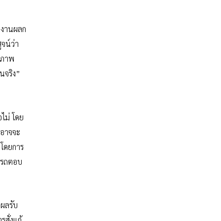
ายงานผลก
จน์ว่า
นสภาพ
็นจริง”
อไม่ โดย
็อาจจะ
น โดยการ
มารถตอบ
ผลรับ
สั่งแก้