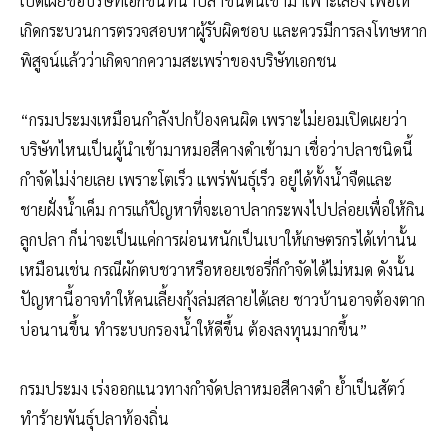
เปิดเผยชื่อบริษัทเอกชนที่นำปลาชนิดนี้เข้ามาเพาะเลี้ยง เพื่อให้
เกิดกระบวนการตรวจสอบหาผู้รับผิดชอบ และควรมีการลงโทษหาก
พิสูจน์แล้วว่าเกิดจากความสะเพร่าของบริษัทเอกชน
“กรมประมงเหมือนกำลังปกป้องคนผิด เพราะไม่ยอมเปิดเผยว่า
บริษัทไหนเป็นผู้นำเข้ามาหมอสีคางดำเข้ามา เชื่อว่าปลาชนิดนี้
กำจัดไม่ง่ายเลย เพราะโตเร็ว แพร่พันธุ์เร็ว อยู่ได้ทั้งน้ำจืดและ
ชายฝั่งน้ำเค็ม การแก้ปัญหาที่จะเอาปลากระพงไปปล่อยเพื่อให้กิน
ลูกปลา ก็น่าจะเป็นแค่การผ่อนหนักเป็นเบาให้เกษตรกรได้เท่านั้น
เหมือนเช่น กรณีผักตบชวาหรือหอยเชอรี่ก็กำจัดได้ไม่หมด ดังนั้น
ปัญหานี้อาจทำให้คนเลี้ยงกุ้งล่มสลายได้เลย ชาวบ้านอาจต้องตาก
บ่อนานขึ้น ทำระบบกรองน้ำให้ดีขึ้น ต้องลงทุนมากขึ้น”
กรมประมง เร่งออกแนวทางกำจัดปลาหมอสีคางดำ ย้ำเป็นสัตว์
ทำร้ายพันธุ์ปลาท้องถิ่น