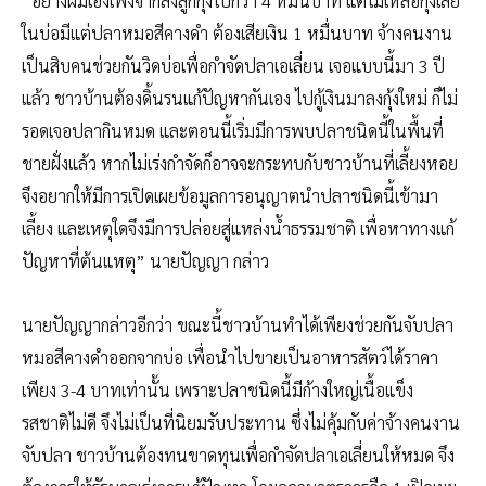
“อย่างผมเองเพิ่งจากลงลูกกุ้งไปกว่า 4 หมื่นบาท แต่ไม่เหลือกุ้งเลย
ในบ่อมีแต่ปลาหมอสีคางดำ ต้องเสียเงิน 1 หมื่นบาท จ้างคนงาน
เป็นสิบคนช่วยกันวิดบ่อเพื่อกำจัดปลาเอเลี่ยน เจอแบบนี้มา 3 ปี
แล้ว ชาวบ้านต้องดิ้นรนแก้ปัญหากันเอง ไปกู้เงินมาลงกุ้งใหม่ ก็ไม่
รอดเจอปลากินหมด และตอนนี้เริ่มมีการพบปลาชนิดนี้ในพื้นที่
ชายฝั่งแล้ว หากไม่เร่งกำจัดก็อาจจะกระทบกับชาวบ้านที่เลี้ยงหอย
จึงอยากให้มีการเปิดเผยข้อมูลการอนุญาตนำปลาชนิดนี้เข้ามา
เลี้ยง และเหตุใดจึงมีการปล่อยสู่แหล่งน้ำธรรมชาติ เพื่อหาทางแก้
ปัญหาที่ต้นแหตุ” นายปัญญา กล่าว
นายปัญญากล่าวอีกว่า ขณะนี้ชาวบ้านทำได้เพียงช่วยกันจับปลา
หมอสีคางดำออกจากบ่อ เพื่อนำไปขายเป็นอาหารสัตว์ได้ราคา
เพียง 3-4 บาทเท่านั้น เพราะปลาชนิดนี้มีก้างใหญ่เนื้อแข็ง
รสชาติไม่ดี จึงไม่เป็นที่นิยมรับประทาน ซึ่งไม่คุ้มกับค่าจ้างคนงาน
จับปลา ชาวบ้านต้องทนขาดทุนเพื่อกำจัดปลาเอเลี่ยนให้หมด จึง