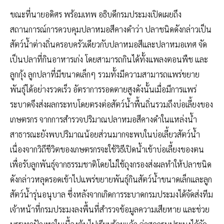
ขณะที่นายอดิศร พร้อมเทพ อธิบดีกรมประมงเปิดเผยถึง
สถานการณ์การควบคุมปลาหมอสีคางดำว่า ปลาชนิดดังกล่าวเป็น
สัตว์น้ำต่างถิ่นครอบครัวเดียวกับปลาหมอสีและปลาหมอเทศ จัด
เป็นปลาที่กินอาหารเก่ง โดยสามารถกินได้ทั้งแพลงตอนพืช และ
ลูกกุ้ง ลูกปลาที่มีขนาดเล็กๆ รวมทั้งมีความสามารถแพร่ขยาย
พันธุ์ได้อย่างรวดเร็ว อัตราการรอดตายสูงดังนั้นเมื่อมีการแพร่
ระบาดจึงส่งผลกระทบโดยตรงต่อสัตว์น้ำพื้นถิ่นรวมถึงบ่อเลี้ยงของ
เกษตรกร จากการสำรวจปริมาณปลาหมอสีคางดำในแหล่งน้ำ
สาธารณะยังพบปริมาณน้อยส่วนมากจะพบในบ่อเลี้ยวสัตว์น้ำ
เนื่องจากวิถีชีวิตของเกษตรกรจะใช้วิธีเปิดน้ำเข้าบ่อเลี้ยงของตน
เพื่อรับลูกพันธุ์จากธรรมชาติโดยไม่ใช้ถุงกรองส่งผลทำให้ปลาชนิด
ดังกล่าวหลุดรอดเข้าไปแพร่ขยายพันธุ์กินสัตว์น้ำขนาดเล็กและลูก
สัตว์น้ำรุ่นอนุบาล ซึ่งหลังจากเกิดการระบาดกรมประมงได้จัดส่งทีม
เจ้าหน้าที่กรมประมงลงพื้นที่สำรวจข้อมูลความเสียหาย และช่วย