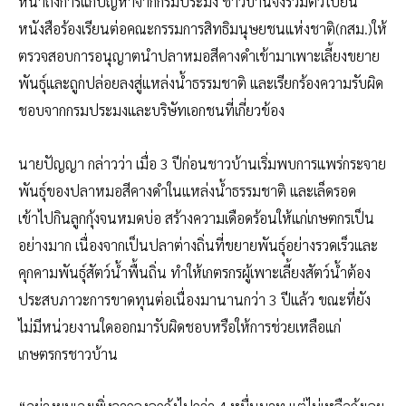
หน้าถึงการแก้ปัญหาจากกรมประมง ชาวบ้านจึงรวมตัวไปยื่น
หนังสือร้องเรียนต่อคณะกรรมการสิทธิมนุษยชนแห่งชาติ(กสม.)ให้
ตรวจสอบการอนุญาตนำปลาหมอสีคางดำเข้ามาเพาะเลี้ยงขยาย
พันธุ์และถูกปล่อยลงสู่แหล่งน้ำธรรมชาติ และเรียกร้องความรับผิด
ชอบจากกรมประมงและบริษัทเอกชนที่เกี่ยวข้อง
นายปัญญา กล่าวว่า เมื่อ 3 ปีก่อนชาวบ้านเริ่มพบการแพร่กระจาย
พันธุ์ของปลาหมอสีคางดำในแหล่งน้ำธรรมชาติ และเล็ดรอด
เข้าไปกินลูกกุ้งจนหมดบ่อ สร้างความเดือดร้อนให้แก่เกษตกรเป็น
อย่างมาก เนื่องจากเป็นปลาต่างถิ่นที่ขยายพันธุ์อย่างรวดเร็วและ
คุกคามพันธุ์สัตว์น้ำพื้นถิ่น ทำให้เกตรกรผู้เพาะเลี้ยงสัตว์น้ำต้อง
ประสบภาวะการขาดทุนต่อเนื่องมานานกว่า 3 ปีแล้ว ขณะที่ยัง
ไม่มีหน่วยงานใดออกมารับผิดชอบหรือให้การช่วยเหลือแก่
เกษตรกรชาวบ้าน