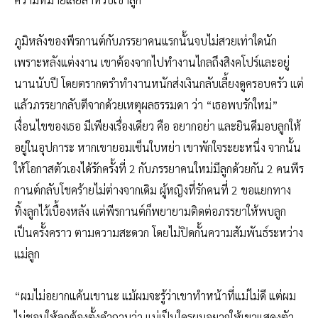
ภูมิหลังของพีรกานต์กับภรรยาคนแรกนั้นจบไม่สวยเท่าใดนัก
เพราะหลังแต่งงาน เขาต้องจากไปทำงานไกลถึงสิงคโปร์และอยู่
นานนับปี โดยตรากตรำทำงานหนักส่งเงินกลับเลี้ยงดูครอบครัว แต่
แล้วภรรยากลับตีจากด้วยเหตุผลธรรมดา ว่า “เธอพบรักใหม่”
เงื่อนไขของเธอ มีเพียงเรื่องเดียว คือ อยากอย่า และยินดีมอบลูกให้
อยู่ในอุปการะ หากเขายอมเซ็นใบหย่า เขาพักใจระยะหนึ่ง จากนั้น
ให้โอกาสตัวเองได้รักครั้งที่ 2 กับภรรยาคนใหม่มีลูกด้วยกัน 2 คนพีร
กานต์กลับโชคร้ายไม่ต่างจากเดิม ผู้หญิงที่รักคนที่ 2 ขอแยกทาง
ทิ้งลูกไว้เบื้องหลัง แต่พีรกานต์ก็พยายามติดต่อภรรยาให้พบลูก
เป็นครั้งคราว ตามความสะดวก โดยไม่ปิดกั้นความสัมพันธ์ระหว่าง
แม่ลูก
“ผมไม่อยากแค้นเขานะ แม้ผมจะรู้ว่าเขาทำหน้าที่แม่ไม่ดี แต่ผม
ไม่ชอบให้ลูกต้องตั้งคำถามว่า แม่เป็นใครผมอยากให้เขาแสดงตัว