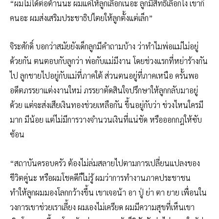
“ผมไม่ได้ต่อต้านนะ ผมแค่ให้ลูกเลือกเนอะ ลูกมีสิทธิ์เลือกไง เขาก็
คนอะ ผมส่งเสริมประชาธิปไตยให้ลูกตั้งแต่เล็ก”
จิระศักดิ์ บอกว่าสมัยยังเด็กลูกมีคำถามบ้าง ว่าทำไมพ่อแม่ไม่อยู่
ด้วยกัน ตนตอบกับลูกว่า พ่อกับแม่มีงาน โดยช่วงแรกที่หย่าร้างกัน
ไป ลูกชายไปอยู่กับแม่ที่ภาคใต้ ส่วนตนอยู่ที่ภาคเหนือ ครั้นพอ
อดีตภรรยาแต่งงานใหม่ ภรรยาตัดสินใจปรึกษาให้ลูกกลับมาอยู่
ด้วย แต่จะส่งเสียเงินทองช่วยเหลือกัน ขึ้นอยู่กับว่า ช่วงไหนใครมี
มาก มีน้อย แต่ไม่มีการวางจำนวนเงินที่แน่ชัด หรือออกกฎให้ซับ
ซ้อน
“สถาบันครอบครัว ต้องไม่ล่มสลายไปตามการเปลี่ยนแปลงของ
ชีวิตคู่นะ หรือผมโชคดีก็ไม่รู้ ผมว่าการทำงานภาคประชาชน
ทำให้ลูกผมมองโลกกว้างขึ้น เขาเจอน้า อา ปู่ ย่า ตา ยาย เพื่อนใน
วงการเขาช่วยเราเลี้ยง ผมเองไม่เครียด ผมมีความสุขที่เห็นเขา