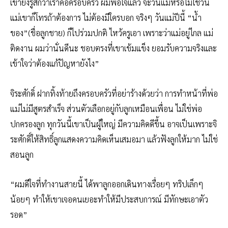
เขายังรู้สึกว่าเราคือครอบครัว ผมพอใจแล้ว จะวันแม่หรือไม่ใช่วัน
แม่เขาก็โทรถ้าต้องการ ไม่ต้องมีใครบอก จริงๆ วันแม่ปีนี้ “น้ำ
ของ”(ชื่อลูกชาย) ก็ไปร่วมปกติ ไหว้ครูเอา เพราะว่าแม่อยู่ไกล แม่
ติดงาน ผมว่านั่นดีนะ ชอบตรงที่เขาเข้มแข็ง ยอมรับความจริงและ
เข้าใจว่าต้องแก้ปัญหายังไง”
จิระศักดิ์ ฝากทิ้งท้ายถึงครอบครัวที่อย่าร้างด้วยว่า การทำหน้าที่พ่อ
แม่ไม่มีสูตรสำเร็จ ส่วนตัวเลือกอยู่กับลูกเหมือนเพื่อน ไม่ใช่พ่อ
ปกครองลูก ทุกวันนี้เขาเป็นผู้ใหญ่ มีความคิดดีขึ้น อาจเป็นเพราะจิ
ระศักดิ์ให้สิทธิ์ลูกแสดงความคิดเห็นเสมอมา แล้วฟังลูกให้มาก ไม่ใช่
สอนลูก
“ผมดีใจที่ทำงานสายนี้ ได้พาลูกออกเดินทางเรื่อยๆ ทริปเล็กๆ
น้อยๆ ทำให้เขาเจอคนเยอะทำให้มีประสบการณ์ มีทักษะเอาตัว
รอด”