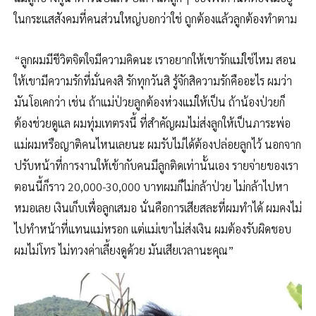
ในกระแสสังคมที่คนส่วนใหญ่บอกว่าใช่ ถูกต้องแล้วลูกต้องทำตาม
“ลูกผมมีชีวิตจิตใจมีความคิดนะ เราอยากให้เขารักแม่ใช่ไหม สอน
ให้เขามีความรักที่มั่นคงสิ รักทุกวันสิ รู้จักสิความรักคืออะไร ผมว่า
มันโอเคกว่า เช่น ถ้าแม่ป่วยลูกต้องห่วงแม่ให้เป็น ถ้าน้องป่วยก็
ต้องช่วยดูแล ผมทุ่มเทตรงนี้ ที่สำคัญผมไม่ส่งลูกให้เป็นภาระพ่อ
แม่ผมหรือญาติคนไหนเลยนะ ผมรับไม่ได้ต้องปล่อยลูกไว้ นอกจาก
ปรับหน้าที่การงานให้เข้ากับคนมีลูกติดเท่านั้นเอง รายจ่ายของเรา
ตอนนี้ก็ราว 20,000-30,000 บาทผมก็ไม่กล้าป่วย ไม่กล้าไปหา
หมอเลย เงินเก็บเพื่อลูกเสมอ นั่นคือการเสียสละที่ผมทำได้ ผมคงไม่
ไปทำหน้าที่แทนแม่หรอก แต่แม่เขาไม่ส่งเงิน ผมต้องรับผิดชอบ
ผมไม่โทร ไม่ทวงค่าเลี้ยงดูด้วย มันเสียเวลานะคุณ”