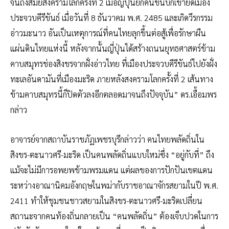
จนถึงสมัยสงครามโลกครั้งที่ 2 เมื่อญี่ปุ่นยกคนขึ้นบกเข้ายึดเมือง
ประจวบคีรีขันธ์ เมื่อวันที่ 8 ธันวาคม พ.ศ. 2485 และเกิดวีรกรรม
อ่าวมะนาว อันเป็นเหตุการณ์ที่คนไทยลุกขึ้นต่อสู้เพื่อรักษาผืน
แผ่นดินไทยแห่งนี้ หลังจากนั้นญี่ปุ่นได้สร้างถนนยุทธศาสตร์ข้าม
คาบสมุทรช่องสิงขรจากฝั่งอ่าวไทย ที่เมืองประจวบคีรีขันธ์ไปยังฝั่ง
ทะเลอันดามันที่เมืองมะริด ภายหลังสงครามโลกครั้งที่ 2 เส้นทาง
ข้ามคาบสมุทรนี้ก็ปิดตัวลงอีกตลอดมาจนถึงปัจจุบัน” ดร.เอื้อมพร
กล่าว
อาจารย์จากสถาบันราชภัฏเพชรบุรีกล่าวว่า คนไทยพลัดถิ่นใน
สิงขร-ตะนาวศรี-มะริด เป็นคนพลัดถิ่นแบบใหม่ซึ่ง “อยู่กับที่” ถึง
แม้จะไม่มีการอพยพข้ามพรมแดน แต่ผลของการปักปันเขตแดน
ระหว่างอาณานิคมอังกฤษในพม่ากับราชอาณาจักรสยามในปี พ.ศ.
2411 ทำให้ชุมชนชาวสยามในสิงขร-ตะนาวศรี-มะริดเปลี่ยน
สถานะจากคนท้องถิ่นกลายเป็น “คนพลัดถิ่น” ต้องเจ็บปวดในการ