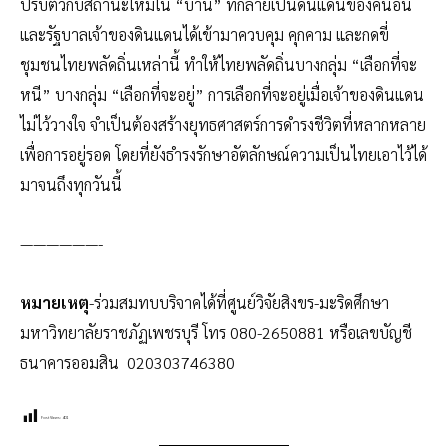
ปรับตัวกับสถานะใหม่ใน “บ้าน” ที่กลายเป็นดินแดนของคนอื่น
และรัฐบาลเจ้าของดินแดนได้เข้ามาควบคุม คุกคาม และกดขี่
ชุมชนไทยพลัดถิ่นเหล่านี้ ทำให้ไทยพลัดถิ่นบางกลุ่ม “เลือกที่จะ
หนี” บางกลุ่ม “เลือกที่จะอยู่” การเลือกที่จะอยู่เมื่อเจ้าของดินแดน
ไม่ไว้วางใจ จำเป็นต้องสร้างยุทธศาสตร์การดำรงชีวิตที่หลากหลาย
เพื่อการอยู่รอด โดยที่ยังธำรงรักษาอัตลักษณ์ความเป็นไทยเอาไว้ได้
มาจนถึงทุกวันนี้
——————-
หมายเหตุ
-ร่วมสมทบบริจาคได้ที่ศูนย์วิจัยสิงขร-มะริดศึกษา
มหาวิทยาลัยราชภัฏเพชรบุรี โทร 080-2650881 หรือเลขบัญชี
ธนาคารออมสิน 020303746380
Post Views:
401