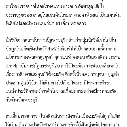
คนไทย เราอยากให้อะไรทดแทนบางอย่างที่เขาสูญเสียไป
บรรพบุรุษของเขาอยู่ในแผ่นดินไทยมาตลอด เพียงแต่เป็นแผ่นดิน
ที่เสียไปและมีพรมแดนกั้น” ดร.เอื้อมพร กล่าว
นักวิจัยจากสถาบันราชภัฏเพชรบุรี กล่าวว่ากลุ่มนักวิจัยจะไปเก็บ
ข้อมูลในอดีตเชิงประวัติศาสตร์เพื่อทำให้เป็นระบบมากขึ้น ตาม
นโยบายของพลเอกสุรยุทธ์ จุลานนท์ องคมนตรีและอดีตประธาน
สภาสถาบันราชภัฏเพชรบุรีเคยวางไว้ โดยต้องการช่วยเหลือเขาใน
เรื่องการศึกษาและศูนย์วิจัย-มะริด ซึ่งครั้งนี้รศ.ดร.กาญจนา บุญส่ง
ประธานศูนย์วิจัยฯ ได้เดินทางไปด้วย โดยเรามีโครงการศึกษา
แหล่งประวัติศาสตร์การค้าโบราณเชื่อมต่อระหว่างเมืองท่ามะริด
กับจังหวัดเพชรบุรี
ดร.เอื้อมพรกล่าวว่า ในอดีตเส้นทางสิงขรไปเมืองมะริดได้ถูกบันทึก
ให้เป็นเส้นทางประวัติศาสตร์ทางการค้าที่ยิ่งใหญ่ระดับโลกมานาน