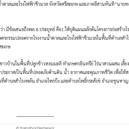
น้ำตาลและโรงไฟฟ้าชีวมวล จังหวัดศรีสะเกษ และภาคอีสานทันที”นาย
่าวว่า มีข้อเสนอถึงพล.อ.ประยุทธ์ คือ1.ให้ยุติแผนผลักดันโครงการก่อสร้าง
ียวเกษตรกรรมปลอดจากโรงงานน้ำตาลและโรงไฟฟ้าชีวมวลในพื้นที่ตำบลสำ
ีสะเกษ
ชาวบ้านในพื้นที่ปลูกข้าวหอมมะลิ ทำเกษตรอินทรีย์ ไร่นาสวนผสม เลี้ยง
ประกาศเป็นพื้นที่ปลอดภัยด้านดิน น้ำ อากาศและคุณภาพชีวิต เพื่อให้
นที่ตำบลสำโรงพลัน อำเภอไพรบึง และตำบลโพธิ์กระสังข์ อำเภอขุนหาญ 
transbordernews
©