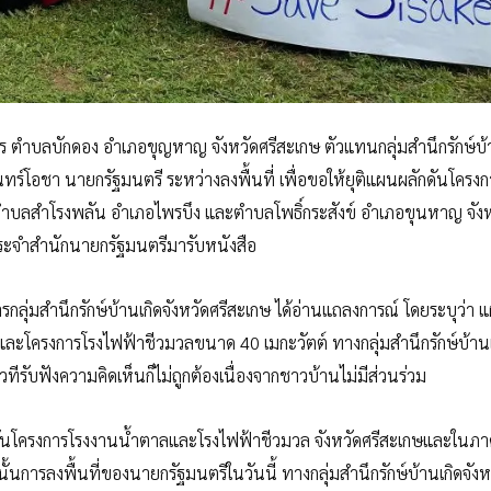
ร ตำบลบักดอง อำเภอขุญหาญ จังหวัดศรีสะเกษ ตัวแทนกลุ่มสำนึกรักษ์บ้
ันทร์โอชา นายกรัฐมนตรี ระหว่างลงพื้นที่ เพื่อขอให้ยุติแผนผลักดันโครงก
่ตำบลสำโรงพลัน อำเภอไพรบึง และตำบลโพธิ์กระสังข์ อำเภอขุนหาญ จังห
ประจำสำนักนายกรัฐมนตรีมารับหนังสือ
ารกลุ่มสำนึกรักษ์บ้านเกิดจังหวัดศรีสะเกษ ได้อ่านแถลงการณ์ โดยระบุว่า 
ละโครงการโรงไฟฟ้าชีวมวลขนาด 40 เมกะวัตต์ ทางกลุ่มสำนึกรักษ์บ้านเ
ทีรับฟังความคิดเห็นก็ไม่ถูกต้องเนื่องจากชาวบ้านไม่มีส่วนร่วม
ดันโครงการโรงงานน้ำตาลและโรงไฟฟ้าชีวมวล จังหวัดศรีสะเกษและในภา
้นการลงพื้นที่ของนายกรัฐมนตรีในวันนี้ ทางกลุ่มสำนึกรักษ์บ้านเกิดจังห