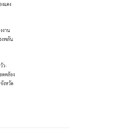
ทองแดง
โรงงาน
โรงพลัน
วัว-
สอดคล้อง
จังหวัด