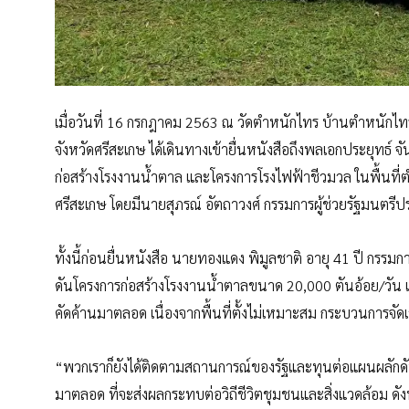
เมื่อวันที่ 16 กรกฎาคม 2563 ณ วัดตำหนักไทร บ้านตำหนักไท
จังหวัดศรีสะเกษ ได้เดินทางเข้ายื่นหนังสือถึงพลเอกประยุทธ์ จ
ก่อสร้างโรงงานน้ำตาล และโครงการโรงไฟฟ้าชีวมวล ในพื้นที
ศรีสะเกษ โดยมีนายสุภรณ์ อัตถาวงศ์ กรรมการผู้ช่วยรัฐมนตรี
ทั้งนี้ก่อนยื่นหนังสือ นายทองแดง พิมูลชาติ อายุ 41 ปี กรรมก
ดันโครงการก่อสร้างโรงงานน้ำตาลขนาด 20,000 ตันอ้อย/วัน แ
คัดค้านมาตลอด เนื่องจากพื้นที่ตั้งไม่เหมาะสม กระบวนการจัดเว
“พวกเราก็ยังได้ติดตามสถานการณ์ของรัฐและทุนต่อแผนผลัก
มาตลอด ที่จะส่งผลกระทบต่อวิถีชีวิตชุมชนและสิ่งแวดล้อม ดังนั