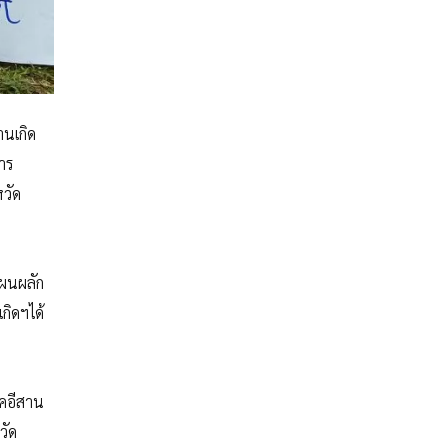
านเกิด
าร
วัด
แผนผลัก
กิดฯได้
คอีสาน
วัด