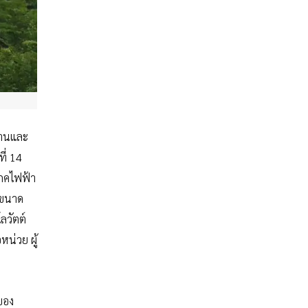
งานและ
ี่ 14
โภคไฟฟ้า
ไฟขนาด
ลวัตต์
น่วย ผู้
ของ