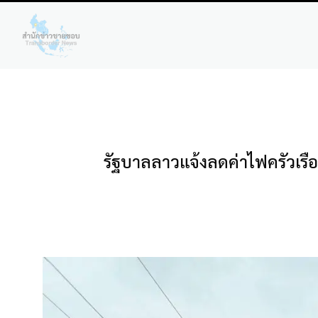
รัฐบาลลาวแจ้งลดค่าไฟครัวเรือ