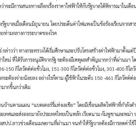
่าจะมีการเสนอทางเลือกเรื่องราคาไฟฟ้าให้กับรัฐบาลได้พิจารณาในเดือ
ัฐบาลเมื่อเดือนมิถุนายน โดยประเด็นค่าไฟแพงเป็นข้อร้องเรียนจาก
จ่ายท่ามกลางการระบาดของโรค
ล่าวว่า ทางกระทรวงได้เริ่มศึกษาและปรับโครงสร้างค่าไฟฟ้ามาตั้งแต่
ใหม่ ที่ได้รับการอนุมัติจากรัฐ จะต้องมีเหตุผลสำคัญมากกว่าที่ผ่านมา โ
26-150 กิโลวัตต์ต่อชั่วโมง, 151-300 กิโลวัตต์ต่อชั่วโมง, 301-400 กิโลวั
ากจะต้องจ่ายน้อยลง อย่างไรก็ตาม ผู้ใช้ฟ้าในระดับ 150 -461 กิโลวัตต์ต่อ
ามากขึ้นกว่าเดิม
บ้านตามแผน “แบตเตอร์รี่แห่งเอเชีย” โดยมีเขื่อนผลิตไฟฟ้าที่กำลังด
ในประเทศและส่งออกมายังประเทศไทยเป็นหลัก เวียดนาม กัมพูชาและพม่า 
ปป.ลาวช่วงเดือนเมษยานที่ผ่านมา จนทำให้รัฐบาลต้องมีการลดค่าใช้ไ