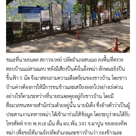
ขณะที่นายธนดล สถาวรเวทย์ ปลัดอำเภอสบเมย ลงพื้นที่ตรวจ
สอบบ้านแม่สามแลบ หลังมีเสียงปืนดังในฝั่งพม่า ลักษณะยิงปืน
ขึ้นฟ้า 5 นัด จึงมาสอบถามความเดือดร้อนของชาวบ้าน โดยชาว
บ้านต่างต้องการให้มีการขนข้าวและเสบียงออกไปอย่างเร่งด่วน
อย่างไรก็ตามระหว่างที่นายธนดลคุยอยู่กับชาวบ้าน โดยมี
สื่อมวลชนหลายสำนักร่วมด้วยอยู่นั้น นายมิเต็ง ซึ่งอ้างตัวว่าเป็นผู้
ประสานงานทหารพม่า ได้เข้ามาร่วมให้ข้อมูล โดยระบุว่าตนได้รับ
โทรศัพท์ จาก พ.ท.เอ เม็น สั่น ผบ.พัน 341 จ.ผาปูน ของกองทัพ
พม่า เพื่อขอให้มาแจ้งปลัดอำเภอและชาวบ้านว่า กองข้าวและ