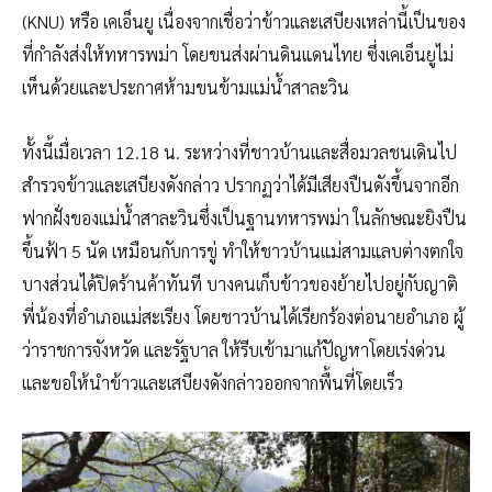
(KNU) หรือ เคเอ็นยู เนื่องจากเชื่อว่าข้าวและเสบียงเหล่านี้เป็นของ
ที่กำลังส่งให้ทหารพม่า โดยขนส่งผ่านดินแดนไทย ซึ่งเคเอ็นยูไม่
เห็นด้วยและประกาศห้ามขนข้ามแม่น้ำสาละวิน
ทั้งนี้เมื่อเวลา 12.18 น. ระหว่างที่ชาวบ้านและสื่อมวลชนเดินไป
สำรวจข้าวและเสบียงดังกล่าว ปรากฏว่าได้มีเสียงปืนดังขึ้นจากอีก
ฟากฝั่งของแม่น้ำสาละวินซึ่งเป็นฐานทหารพม่า ในลักษณะยิงปืน
ขึ้นฟ้า 5 นัด เหมือนกับการขู่ ทำให้ชาวบ้านแม่สามแลบต่างตกใจ
บางส่วนได้ปิดร้านค้าทันที บางคนเก็บข้าวของย้ายไปอยู่กับญาติ
พี่น้องที่อำเภอแม่สะเรียง โดยชาวบ้านได้เรียกร้องต่อนายอำเภอ ผู้
ว่าราชการจังหวัด และรัฐบาล ให้รีบเข้ามาแก้ปัญหาโดยเร่งด่วน
และขอให้นำข้าวและเสบียงดังกล่าวออกจากพื้นที่โดยเร็ว