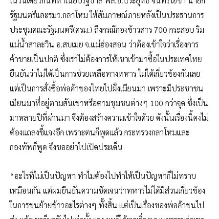
ในวันเดียวกันที่ทำเนียบรัฐบาล พล.อ.ประยุทธ์ จันทร์โอชา นายก
รัฐมนตรีและรมว.กลาโหม ให้สัมภาษณ์ภายหลังเป็นประธานการ
ประชุมคณะรัฐมนตรี(ครม.) ถึงกรณีกองข้าวสาร 700 กระสอบ ริม
แม่น้ำสาละวิน อ.สบเมย จ.แม่ฮ่องสอน ว่าต้องเข้าใจว่าเรื่องการ
ค้าขายเป็นปกติ ซึ่งเราไม่ต้องการให้เขาเข้ามาซื้อในประเทศไทย
ยืนยันว่าไม่ได้เป็นการช่วยเหลือทางทหาร ไม่ได้เกี่ยวข้องกันเลย
แต่เป็นการสั่งซื้อพ่อค้าของไทยไปฝั่งเมียนมา เพราะมีประชาชน
เมียนมาที่อยู่ตามสันเขาหรือตามชุมชนต่างๆ 100 กว่าจุด ซึ่งเป็น
มาหลายปีที่ผ่านมา จึงต้องสร้างความเข้าใจด้วย ดังนั้นเรื่องนี้คงไม่
ต้องแถลงชี้แจงอีก เพราะตนก็พูดแล้ว กระทรวงกลาโหมและ
กองทัพก็พูด จึงขออย่าไปเปิดประเด็น
“อะไรที่ไม่เป็นปัญหา ทำไมต้องไปทำให้เป็นปัญหาก็ไม่ทราบ
เหมือนกัน แต่ผมยืนยันความชัดเจนว่าทหารไม่ได้มีส่วนเกี่ยวข้อง
ในการขนย้ายข้าวอะไรต่างๆ ทั้งสิ้น แต่เป็นเรื่องของพ่อค้าขนไป