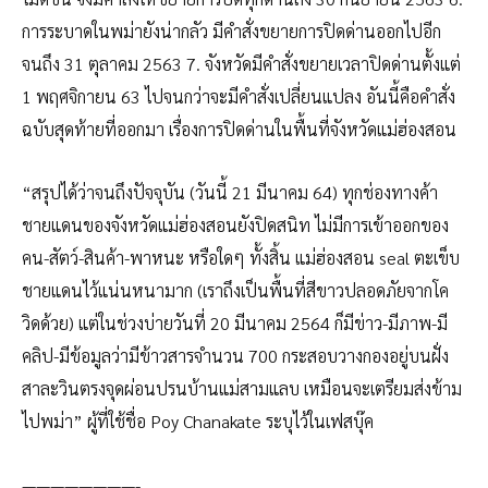
การระบาดในพม่ายังน่ากลัว มีคำสั่งขยายการปิดด่านออกไปอีก
จนถึง 31 ตุลาคม 2563 7. จังหวัดมีคำสั่งขยายเวลาปิดด่านตั้งแต่
1 พฤศจิกายน 63 ไปจนกว่าจะมีคำสั่งเปลี่ยนแปลง อันนี้คือคำสั่ง
ฉบับสุดท้ายที่ออกมา เรื่องการปิดด่านในพื้นที่จังหวัดแม่ฮ่องสอน​
“สรุปได้ว่าจนถึงปัจจุบัน (วันนี้ 21 มีนาคม 64) ทุกช่องทางค้า
ชายแดนของจังหวัดแม่ฮ่องสอน​ยังปิดสนิท ไม่มีการเข้าออกของ
คน-สัตว์-สินค้า-พาหนะ หรือใดๆ ทั้งสิ้น แม่ฮ่องสอน​ seal ตะเข็บ
ชายแดนไว้แน่นหนามาก (เราถึงเป็นพื้นที่สีขาวปลอดภัยจากโค
วิดด้วย)​ แต่ในช่วงบ่ายวันที่ 20 มีนาคม 2564 ก็มีข่าว-มีภาพ-มี
คลิป-มีข้อมูล​ว่ามีข้าวสารจำนวน 700 กระสอบวางกองอยู่บนฝั่ง
สาละวินตรงจุดผ่อนปรนบ้านแม่สามแลบ เหมือนจะเตรียมส่งข้าม
ไปพม่า” ผู้ที่ใช้ชื่อ Poy Chanakate ระบุไว้ในเฟสบุ๊ค
————————-