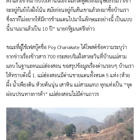
ส่ง แล้วเขาก็มารับไปเท่านั้นเอง ผมก็ได้พูดเรื่องมนุษยธรรมว่าเขา
จะอยู่กันยังไงฝั่งโน้น สมัยก่อนอยู่กันสันเขาแล้วลงมาซื้อบ้านเรา
ซึ่งเราก็ไม่อยากให้มีการข้ามแดนไปมาในลักษณะอย่างนี้ เป็นแบบ
นี้นานมาแล้วเป็น 10 ปี” นายกรัฐมนตรีกล่าว
ขณะที่ผู้ใช้เฟสบุ๊คชื่อ Poy Chanakate ได้โพสต์ข้อความระบุว่า
จากข่าวเรื่องข้าวสาร 700 กระสอบริมฝั่งสาละวินที่บ้านแม่สาม
แลบ ในฐานะคนแม่ฮ่องสอน ​ขอสรุปข้อมูลเรื่องด่านรอบๆ บ้านเรา
ให้ทราบดังนี้ 1. แม่ฮ่องสอนมีด่านชายแดนทั้งหมด 5 แห่ง (ห้วย
ผึ้ง น้ำเพียงดิน ห้วยต้นนุ่น เสาหิน แม่สามแลบ)​ ทุกแห่งเป็น “จุด
ผ่อนปรนทางการค้า” แม่ฮ่องสอนไม่มีด่านถาวร