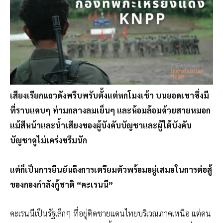
เสียงเรียกแถวดังพรึบพรับตั้งแต่หกโมงเช้า บนยอดเขาซึ่งมี
ที่ราบแคบๆ ท่ามกลางลมเย็นๆ และห้อมล้อมด้วยสายหมอก
แม้สีหน้าและน้ำเสียงของผู้บังคับบัญชาและผู้ใต้บังคับ
บัญชาดูไม่เคร่งขรึมนัก
แต่ก็เป็นการยืนยันถึงการเตรียมตัวพร้อมอยู่เสมอในการต่อสู้
ของกองกำลังกู้ชาติ “คะเรนนี”
คะเรนนีเป็นรัฐเล็กๆ ที่อยู่ติดชายแดนไทยบริเวณภาคเหนือ แต่คน