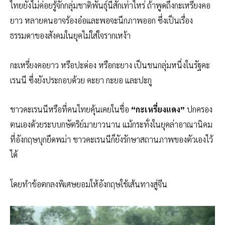
ไทยยังไม่ค่อยรู้จักกลุ่มชาติพันธุ์นี้สักเท่าไหร่ ถ้าพูดถึงกะเหรี่ยงคอ
ยาว หลายคนอาจร้องอ๋อและพอจะนึกภาพออก ซึ่งเป็นเรื่อง
ธรรมดาของสังคมในยุคไม่ใส่ใจรากเหง้า
กะเหรี่ยงคอยาว หรือปะด่อง หรือกะยาง เป็นชนกลุ่มหนึ่งในรัฐคะ
เรนนี ซึ่งยังประกอบด้วย คะยา กะยอ และปะกู
ชาวคะเรนนีหรือที่คนไทยคุ้นเคยในชื่อ
“กะเหรี่ยงแดง”
ปกครอง
ตนเองด้วยระบบกษัตริย์มายาวนาน แม้กระทั่งในยุคล่าอาณานิคม
ที่อังกฤษบุกยึดพม่า ชาวคะเรนนีก็ยังรักษาสถานภาพของตัวเองไว้
ได้
โดยทำข้อตกลงพิเศษยอมให้อังกฤษใช้เส้นทางสู่จีน