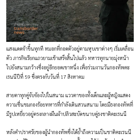
แสงแดดจ้าขึ้นทุกที หมอกที่กอดตัวอยู่ตามหุบเขาต่างๆ เริ่มเคลื่อน
ตัว ภารกิจเรียกแถวยามเช้าเสร็จสิ้นไปแล้ว ทหารทุกนายมุ่งหน้า
ไปยังสนามกว้างซึ่งอยู่อีกยอดเขาหนึ่ง เพื่อร่วมงานวันกองทัพคะ
เรนนีปีที่ 59 ซึ่งตรงกับวันที่ 17 สิงหาคม
สายตาทุกคู่จับจ้องไปในสนาม แววตาของทั้งเด็กและผู้หญิงแสดง
ความชื่นชมกองร้อยทหารที่กำลังเดินสวนสนาม โดยมีธงกองทัพที่
มีรูปเหยี่ยวอยู่ตรงกลางผืนผ้าปลิวสะบัดขนาบคู่ธงชาติคะเรนนี
หลังคำปราศรัยของผู้นำกองทัพซึ่งได้ย้ำถึงความเป็นชาติคะเรนนี