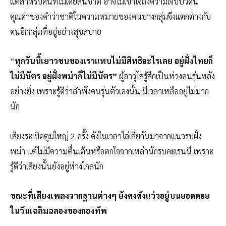
แต่สำหรับคนที่ไม่เคยสิ้นชาติ อาจไม่เข้าใจถึงความเจ็บปวดนี้
คุณค่าของคำว่าชาติในความหมายของคนบางกลุ่มจึงแตกต่างกับ
คนอีกกลุ่มที่อยู่อย่างสุขสบาย
“
ทุกวันนี้เยาวชนของเราแทบไม่มีสิทธิอะไรเลย อยู่ฝั่งไทยก็
ไม่มีบัตร อยู่ฝั่งพม่าก็ไม่มีบัตร”
ผู้อาวุโสรู้สึกเป็นห่วงคนรุ่นหลัง
อย่างยิ่ง เพราะรู้ดีว่าลำพังคนรุ่นตัวเองนั้น มีเวลาเหลืออยู่ไม่มาก
นัก
เสียงระเบิดตูมใหญ่ 2 ครั้ง ดังในเวลาไล่เลี่ยกันมาจากแนวรบฝั่ง
พม่า แต่ไม่มีความตื่นเต้นหรือตกใจจากเหล่านักรบคะเรนนี เพราะ
รู้ดีว่าเสียงนั้นยังอยู่ห่างไกลนัก
ขณะที่เสียงเพลงจากฐานต่างๆ ยังคงดังแว่วอยู่บนยอดดอย
ในวันเฉลิมฉลองของกองทัพ