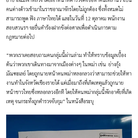
คนต่างด้าวเข้ามาในราชอาณาจักรโดยไม่ถูกต้อง ซึ่งทั้งหมดไม่
สามารถพูด ฟัง ภาษาไทยได้ และในวันที่ 12 ตุลาคม พนักงาน
สอบสวนรฯ จะยื่นคำร้องฝากขังต่อศาลเพื่อดำเนินการตาม
กฎหมายต่อไป
“พวกเราเคยสอบถามคนกลุ่มนี้ผ่านล่าม ทำให้ทราบข้อมูลเบื้อง
ต้นว่าพวกเขาเดินทางมาจากเมืองต่างๆ ในพม่า เช่น ย่างกุ้ง
มัณฑะเลย์ โดยถูกนายหน้าคนพม่าหลอกลวงว่าสามารถช่วยให้หา
งานทำในจังหวัดเชียงรายได้ แต่เมื่อมาถึงที่เกิดเหตุแล้วถูกนาย
หน้าชาวไทยซึ่งหลอกลวงอีกที โดยให้คนพม่ากลุ่มนี้พักอาศัยที่เกิด
เหตุ จนกระทั่งถูกตำรวจจับกุม” ในหนังสือระบุ