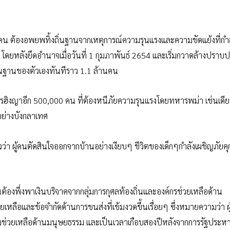
นคน ต้องอพยพทิ้งถิ่นฐานจากเหตุการณ์ความรุนแรงและความขัดแย้งที่กำ
ก โดยหลังยึดอำนาจเมื่อวันที่ 1 กุมภาพันธ์ 2654 และเริ่มกวาดล้างปราบป
ิ่นฐานของตัวเองทันทีราว 1.1 ล้านคน
โรฮิงญาอีก 500,000 คน ที่ต้องหนีภัยความรุนแรงโดยทหารพม่า เช่นเดียวก
นอย่างบังกลาเทศ
วว่า ผู้คนตัดสินใจออกจากบ้านอย่างเงียบๆ ชีวิตของเด็กๆกำลังเผชิญภัยค
่นต้องพึ่งพาเงินบริจาคจากกลุ่มการกุศลท้องถิ่นและองค์กรช่วยเหลือด้าน
หลือและข้อจำกัดด้านการขนส่งที่เข้มงวดขึ้นเรื่อยๆ ซึ่งหมายความว่า ผู้ท
่วยเหลือด้านมนุษยธรรม และเป็นเวลาเกือบสองปีหลังจากการรัฐประหาร 