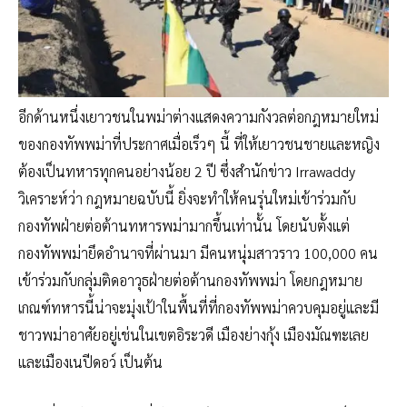
อีกด้านหนึ่งเยาวชนในพม่าต่างแสดงความกังวลต่อกฎหมายใหม่
ของกองทัพพม่าที่ประกาศเมื่อเร็วๆ นี้ ที่ให้เยาวชนชายและหญิง
ต้องเป็นทหารทุกคนอย่างน้อย 2 ปี ซึ่งสำนักข่าว Irrawaddy
วิเคราะห์ว่า กฎหมายฉบับนี้ ยิ่งจะทำให้คนรุ่นใหม่เข้าร่วมกับ
กองทัพฝ่ายต่อต้านทหารพม่ามากขึ้นเท่านั้น โดยนับตั้งแต่
กองทัพพม่ายึดอำนาจที่ผ่านมา มีคนหนุ่มสาวราว 100,000 คน
เข้าร่วมกับกลุ่มติดอาวุธฝ่ายต่อต้านกองทัพพม่า โดยกฎหมาย
เกณฑ์ทหารนี้น่าจะมุ่งเป้าในพื้นที่ที่กองทัพพม่าควบคุมอยู่และมี
ชาวพม่าอาศัยอยู่เช่นในเขตอิระวดี เมืองย่างกุ้ง เมืองมัณฑะเลย
และเมืองเนปีดอว์ เป็นต้น