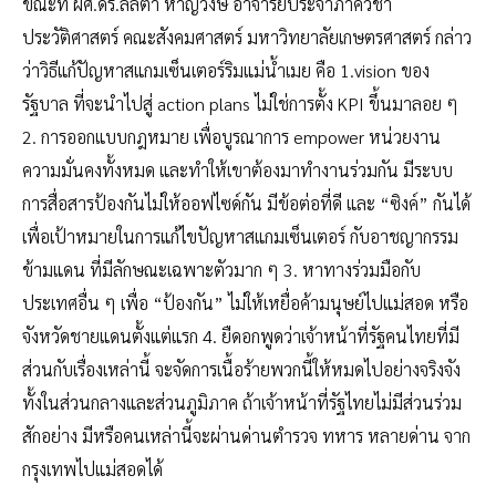
ขณะที่ ผศ.ดร.ลลิตา หาญวงษ์ อาจารย์ประจำภาควิชา
ประวัติศาสตร์ คณะสังคมศาสตร์ มหาวิทยาลัยเกษตรศาสตร์ กล่าว
ว่าวิธีแก้ปัญหาสแกมเซ็นเตอร์ริมแม่น้ำเมย คือ 1.vision ของ
รัฐบาล ที่จะนำไปสู่ action plans ไม่ใช่การตั้ง KPI ขึ้นมาลอย ๆ
2. การออกแบบกฎหมาย เพื่อบูรณาการ empower หน่วยงาน
ความมั่นคงทั้งหมด และทำให้เขาต้องมาทำงานร่วมกัน มีระบบ
การสื่อสารป้องกันไม่ให้ออฟไซด์กัน มีข้อต่อที่ดี และ “ซิงค์” กันได้
เพื่อเป้าหมายในการแก้ไขปัญหาสแกมเซ็นเตอร์ กับอาชญากรรม
ข้ามแดน ที่มีลักษณะเฉพาะตัวมาก ๆ 3. หาทางร่วมมือกับ
ประเทศอื่น ๆ เพื่อ “ป้องกัน” ไม่ให้เหยื่อค้ามนุษย์ไปแม่สอด หรือ
จังหวัดชายแดนตั้งแต่แรก 4. ยืดอกพูดว่าเจ้าหน้าที่รัฐคนไทยที่มี
ส่วนกับเรื่องเหล่านี้ จะจัดการเนื้อร้ายพวกนี้ให้หมดไปอย่างจริงจัง
ทั้งในส่วนกลางและส่วนภูมิภาค ถ้าเจ้าหน้าที่รัฐไทยไม่มีส่วนร่วม
สักอย่าง มีหรือคนเหล่านี้จะผ่านด่านตำรวจ ทหาร หลายด่าน จาก
กรุงเทพไปแม่สอดได้