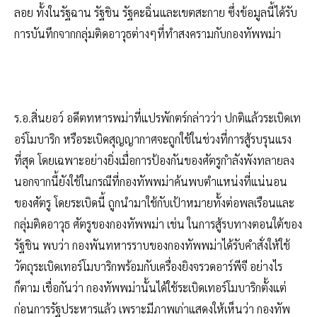
ลอย ทั้งในรัฐฉาน รัฐชิน รัฐคะฉิ่นและเขตสะกาย ซึ่งข้อมูลนี้ได้รับ
การบันทึกจากกลุ่มติดอาวุธต่างๆที่ทำสงครามกับกองทัพพม่า
ร.อ.สิ่นยอว์ อดีตทหารพม่าที่แปรพักตร์กล่าวว่า ปกติแล้วระเบิดเท
อร์โมบาริก หรือระเบิดสุญญากาศจะถูกใช้ในช่วงที่การสู้รบรุนแรง
ที่สุด โดยเฉพาะอย่างยิ่งเมื่อการป้องกันของศัตรูกำลังพังทลายลง
นอกจากนี้ยังใช้ในกรณีที่กองทัพพม่าค้นพบตำแหน่งที่แน่นอน
ของศัตรู โดยระเบิดนี้ ถูกนำมาใช้กับเป้าหมายทั้งต่อพลเรือนและ
กลุ่มติดอาวุธ ศัตรูของกองทัพพม่า เช่น ในการสู้รบทางตอนใต้ของ
รัฐชิน พบว่า กองพันทหารราบของกองทัพพม่าได้รับคำสั่งให้ใช้
วัตถุระเบิดเทอร์โมบาริกพร้อมกับเครื่องยิงจรวดอาร์พีจี อย่างไร
ก็ตาม เชื่อกันว่า กองทัพพม่านั้นได้ใช้ระเบิดเทอร์โมบาริกตั้งแต่
ก่อนการรัฐประหารแล้ว เพราะมีภาพเก่าแสดงให้เห็นว่า กองทัพ