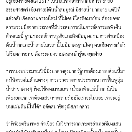
อยู่เชียงรายตั้งแต่ 2517 เป็นบัณฑิตอาสาจากมหาวิทยาลัย
ธรรมศาสตร์ เชียงรายมีต้นน้ำสมบูรณ์ มีสายน้ำมากมาย แต่ปีที่
แล้วกลับเกิดสถานการณ์ใหม่ ที่ไม่เคยมีใครคิดมาก่อน ต้องขอขอ
ความร่วมมือจากประเทศที่มีประสบการณ์ในการจัดการมลพิษใน
ลักษณะนี้ ฐานของหลักการธุรกิจและสิทธิมนุษยชน การทำเหมือง
ต้นน้ำกกและน้ำสายในเวลานี้ไม่มีมาตรฐานใดๆ คนเชียงรายกำลัง
ได้รับผลกระทบ ต้องระดมความตระหนักรู้ของทุกฝ่าย
“พรบ.งบประมาณปีนี้มีงบกลางสูงมาก รัฐบาลต้องเอางบส่วนนี้มา
ลงให้ตรวจในด้านต่างๆ การตรวจร่างกายประชาชน การฟื้นฟูลุ่ม
น้ำสาขาต่างๆ ที่จะใช้ทดแทนแหล่งน้ำมลพิษแม่น้ำกก นี่เป็น
เพียงยกแรก เราต้องแสวงหาความร่วมมือเราจะไม่ถอย เราจะอยู่
บนแผ่นดินนี้ให้ได้” อดีตสมาชิกวุฒิสภา กล่าว
ว่าที่ร้อยตรีนพพล คำเขียว นักวิชการจากเกษตรอำเภอเชียงแสน