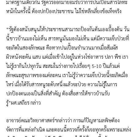
มาตรฐานเดียวกัน รัฐควรออกมายอมรับว่าการปนเปื้อนสารโลหะ
หนักในครั้งนี้ ต้องปกป้องประชาชน ไม่ใช่หลีกเลี่ยงข้อเท็จจริง
“รัฐต้องสนับสนุนให้ประชาชนสามารถป้องกันต้นเองเบื้องต้น วัน
นี้ชาวบ้านมองไม่เห็น สารหนูมันมองไม่เห็น แต่มีความเจ็บป่วยที่
จะเกิดในสองลักษณะ คือหากปนเปื้อนจำนวนมากเมื่อสัมผัส
ผิวหนังจะคัน แสบ แต่เมื่อเข้าไปอยู่ในห่วงโซ่อาหาร ปลา พืช เรา
ไม่รู้เรากินไปทุกวัน สะสมในร่างกายไปเรื่อยๆ 5-10 ปีแล้วแต่
ลักษณะสุขภาพของแต่ละคน เราไม่รู้ว่าความเจ็บป่วยนี้จะเกิดเมื่อ
ไหร่ เมื่อได้รับสารหนูระดับหนึ่งแล้วจะป่วย ความไม่รู้ในการ
ปกป้องตนเองเป็นสิ่งที่สำคัญ ต้องสื่อสารให้ชาวบ้านรับ
รู้”ผศ.เสถียร กล่าว
อาจารย์คณะวิทยาศาสตร์ฯกล่าวว่า การแก้ปัญหามลพิษต้อง
จัดการที่แหล่งกำเนิด และตอนนี้ตรวจกี่ครั้งก็เจอทุกครั้งเพราะแหล่ง