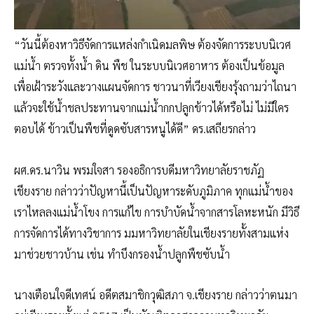
“วันนี้ต้องหาวิธีจัดการแหล่งกำเนิดมลพิษ ต้องจัดการระบบนิเวศ
แม่น้ำ ตรวจทั้งน้ำ ดิน พืช ในระบบนิเวศอาหาร ต้องเป็นข้อมูล
เพื่อเฝ้าระวังและวางแผนจัดการ ชาวนาที่เวียงเชียงรุ้งถามว่าไถนา
แล้วจะใช้น้ำชลประทานจากแม่น้ำกกปลูกข้าวได้หรือไม่ ไม่มีใคร
ตอบได้ ข้าวเป็นพืชที่ดูดซับสารหนูได้ดี” ดร.เสถียรกล่าว
ผศ.ดร.นาวิน พรมใจสา รองอธิการบดีมหาวิทยาลัยราชภัฏ
เชียงราย กล่าวว่าปัญหานี้เป็นปัญหาระดับภูมิภาค ทุกแม่น้ำของ
เราไหลลงแม่น้ำโขง การแก้ไข การบำบัดน้ำจากสารโลหะหนัก มีวิธี
การจัดการได้ทางวิชาการ มมหาวิทยาลัยในเชียงรายทั้งสามแห่ง
มาช่วยชาวบ้าน เช่น ทำบึงกรองน้ำปลูกพืชซับน้ำ
นางเตือนใจดีเทศน์ อดีตสมาชิกวุฒิสภา จ.เชียงราย กล่าวว่าตนมา