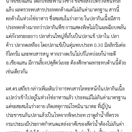
น้ำที่เชียงแสน ได้เก็บที่สะพานวังซาง ขอซื้อส่งไปตรวจเซ็นทรัล
แล็บ ผลตรวจพบสารปรอทตกค้างแต่ไม่เกินค่ามาตรฐาน สารนี้
ตกค้างในห่วงโซ่อาหาร ซึ่งสะสมในร่างกาย ในปลากินเนื้อมีสาร
ปรอทตกค้างมากกว่าปลากินพืช การแสดงพิษไม่เป็นผลเฉียบพลัน
แต่กังวลระยะยาว ปลาส่วนใหญ่ที่เก็บเป็นปลาแข้ ปลาไน ปลา
ค้าว ปลากดเหลือง โดยปลาแข้เป็นตุ่มพบปรอท 0.30 มิลลิกรัมต่อ
กิโลกรัม และพบสารหนู หากเรางดเว้นไม่บริโภคบ่อยก็น่าจะดี
อ.เชียงแสน มีการเลี้ยงปศุสัตว์เยอะ ต้องศึกษาผลกระทบด้านนี้ด้วย
เช่นเดียวกัน
ผศ.ดร.เสถียร กล่าวเพิ่มเติมว่าการพบสารโลหะหนักในปลากินเนื้อ
แปลว่าเข้าไปอยู่ในห่วงโซ่อาหารแล้ว ปรอทแม้ไม่เกินค่ามาตรฐาน
แต่จะสะสมในร่างกาย เกิดเหตุการณ์โรคมินามาตะ ที่ญี่ปุ่น
ประชาชนกินปลาแล้วเป็นโรคจากพิษปรอท เราดูลำน้ำที่ตรวจ
กรมประมงมีประกาศกำหนดแหล่งอาศัยของสัตว์น้ำต้องไม่เกินค่า