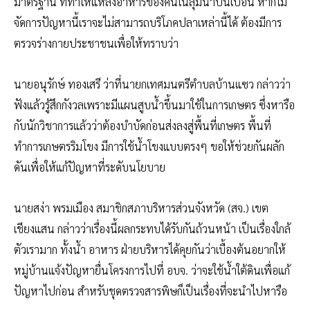
มาตรฐาน ที่ทำให้แหล่งอาหารของคนในลุ่มน้ำปนเปื้อน หากไม่
จัดการปัญหานี้เราจะไม่สามารถบริโภคปลาเหล่านี้ได้ ต้องมีการ
ตรวจร่างกายประชาชนเพื่อให้ทราบว่า
นายอนุรักษ์ ทองเสรี ว่าที่นายกเทศมนตรีตำบลบ้านแซว กล่าวว่า
ฟังแล้วรู้สึกกังวลเพราะมีแผนสูบน้ำขึ้นมาใช้ในการเกษตร ซึ่งหารือ
กับนักวิชาการแล้วว่าต้องบำบัดก่อนส่งลงสู่พื้นที่เกษตร พื้นที่
ทำการเกษตรริมโขง มีการใช้น้ำโขงแบบตรงๆ ขอให้ช่วยกันผลัก
ดันเพื่อให้แก้ปัญหาที่ระดับนโยบาย
นายสง่า พรมเมือง สมาชิกสภาบริหารส่วนจังหวัด (สจ.) เขต
เชียงแสน กล่าวว่าเรื่องนี้ผลกระทบได้รับกันถ้วนหน้า เป็นเรื่องใกล้
ตัวเรามาก ทั้งน้ำ อาหาร ฝ่ายบริหารได้คุยกันว่าเบื้องต้นอยากให้
หมู่บ้านแจ้งปัญหายื่นโครงการไปที่ อบจ. ว่าจะใช้น้ำใต้ดินเพื่อแก้
ปัญหาไปก่อน สำหรับชุดตรวจสารพิษก็เป็นเรื่องที่จะนำไปหารือ