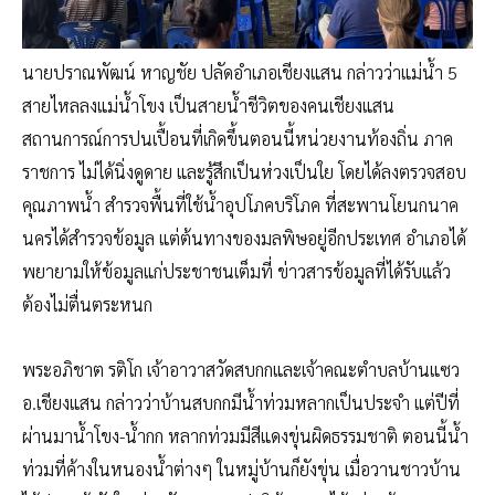
นายปราณพัฒน์ หาญชัย ปลัดอำเภอเชียงแสน กล่าวว่าแม่น้ำ 5
สายไหลลงแม่น้ำโขง เป็นสายน้ำชีวิตของคนเชียงแสน
สถานการณ์การปนเปื้อนที่เกิดขึ้นตอนนี้หน่วยงานท้องถิ่น ภาค
ราชการ ไม่ได้นิ่งดูดาย และรู้สึกเป็นห่วงเป็นใย โดยได้ลงตรวจสอบ
คุณภาพน้ำ สำรวจพื้นที่ใช้น้ำอุปโภคบริโภค ที่สะพานโยนกนาค
นครได้สำรวจข้อมูล แต่ต้นทางของมลพิษอยู่อีกประเทศ อำเภอได้
พยายามให้ข้อมูลแก่ประชาชนเต็มที่ ข่าวสารข้อมูลที่ได้รับแล้ว
ต้องไม่ตื่นตระหนก
พระอภิชาต รติโก เจ้าอาวาสวัดสบกกและเจ้าคณะตำบลบ้านแซว
อ.เชียงแสน กล่าวว่าบ้านสบกกมีน้ำท่วมหลากเป็นประจำ แต่ปีที่
ผ่านมาน้ำโขง-น้ำกก หลากท่วมมีสีแดงขุ่นผิดธรรมชาติ ตอนนี้น้ำ
ท่วมที่ค้างในหนองน้ำต่างๆ ในหมู่บ้านก็ยังขุ่น เมื่อวานชาวบ้าน