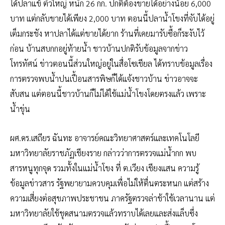
ได้ปลาแข้ ตัวใหญ่ หนัก 26 กก. ปกติต้องขายได้อย่างน้อย 6,000
บาท แต่กลับขายได้เพียง 2,000 บาท ตอนนี้ปลาน้ำโขงที่จับได้อยู่
เต็มกระชัง หาปลาได้แต่ขายได้ยาก ร้านที่เคยมารับซื้อก็ระงับไว้
ก่อน บ้านสบกกอยู่ท้ายน้ำ ชาวบ้านปกติรับข้อมูลจากข่าว
โทรทัศน์ ข่าวตอนนี้ส่วนใหญ่อยู่ในสื่อโซเชียล ได้ทราบข้อมูลเรื่อง
การตรวจพบน้ำปนเปื้อนสารพิษก็ได้แจ้งชาวบ้าน ข่าวอาจจะ
สับสน แต่ตอนนี้ชาวบ้านก็ไม่ได้ใช้แม่น้ำโขงโดยตรงแล้ว เพราะ
น้ำขุ่น
ผศ.ดร.เสถียร ฉันทะ อาจารย์คณะวิทยาศาสตร์และเทคโนโลยี
มหาวิทยาลัยราชภัฏเชียงราย กล่าวว่าการตรวจแม่น้ำกก พบ
สารหนูทุกจุด รวมทั้งในแม่น้ำโขง ที่ ต.เวียง เชียงแสน ความรู้
ข้อมูลข่าวสาร รัฐพยายามควบคุมเพื่อไม่ให้ตื่นตระหนก แต่สร้าง
ความเสี่ยงต่อสุขภาพประชาชน ภาครัฐตรวจล่าช้าใช้เวลานาน แต่
มหาวิทยาลัยใช้ชุดสนามตรวจแล้วทราบได้เลยและส่งแล็บซึ่ง