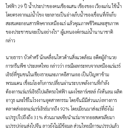
ไฟฟ้า 29 ปี น้ำประปาของคนเชียงแสน เชียงของ เวียงแก่น ใช้น้ำ
โดยตรงจากแม่น้ำโขง จะกลายเป็นอ่างเก็บน้ำของเขื่อนที่กักเก็บ
สะสมตะกอนสารพิษจากเหมืองแร่ แล้วคุณภาพชีวิตและสุขภาพ
ของประชาชนจะเป็นอย่างไร” ผู้แทนองค์กรแม่น้ำนานาชาติ
กล่าว
นายธารา บัวคำศรี นักเคลื่อนไหวด้านสิ่งแวดล้อม อดีตผู้อำนวย
การกรีนพีซ ประเทศไทย กล่าวว่า กรณีผลกระทบจากเหมืองแร่แรร์
เอิรธ์ที่ชุมชนในเชียงรายและภาคอีสานเจอ เป็นปัญหาข้าม
พรมแดน เชื่อมโยงกับการเปลี่ยนผ่านระบบพลังงานที่กำลัง
ต้องการแร่แรร์เอิรธ์ไปผลิตรถไฟฟ้า แผงโซลาร์เซลล์ กังหันลม ผลิต
อาวุธ และใช้ในโรงงานอุตสาหกรรม โดยจีนมีมีส่วนแบ่งทางการ
ตลาดส่งออกแร่แรร์เอิรธ์มากถึง 92% โดยเมียนมาส่งแร่ที่ยังไม่
แปรรูปไปถึงถึง 31% ส่วนมาเลเซียนำแร่มาจากออสเตรเลียมา
แปรรูปก่อนส่งไปจีน ลาวยังไม่มีข้อมูล ส่วนไทยมีการแปรรูปแล้ว