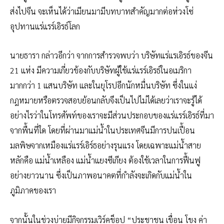
ส่งไปจีน จะเห็นได้ว่าเมียนมามีบทบาทสำคัญมากต่อห่วงโซ่
อุปทานแร่แรร์เอิรธ์โลก
นายธารา กล่าวอีกว่า จากการสำรวจพบว่า บริษัทแร่แรเอิรธ์ของจีน
21 แห่ง มีความเกี่ยวข้องกับบริษัทผู้ใช้แร่แรร์เอิรธ์ในอเมริกา
มากกว่า 1 แสนบริษัท และในยุโรปอีกนักหมื่นบริษัท ซึ่งในแง่
กฎหมายหรือตรวจสอบย้อนกลับจึงเป็นไปไม่ได้เลยว่าเราจะรู้ได้
อย่างไรว่าในโทรศัพท์ของเราจะมีส่วนประกอบของแร่แรร์เอิรธ์ที่มา
จากพื้นที่ใด โดยที่ผ่านมาแม่น้ำในประเทศจีนมีการปนเปื้อน
มลพิษจากเหมืองแร่แรร์เอิร์ธอย่างรุนแรง โดยเฉพาะแม่น้ำสาย
หลักคือ แม่น้ำเหลือง แม่น้ำแยงซีเกียง ต้องใช้เวลาในการฟื้นฟู
อย่างยาวนาน ซึ่งเป็นภาพอนาคตที่กำลังจะเกิดกับแม่น้ำใน
ภูมิภาคของเรา
จากนั้นในช่วงบ่ายมีกิจกรรมเวิร์คช็อป “ประชาชน เขื่อน โขง ค่า