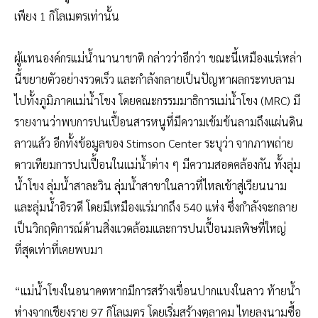
เพียง 1 กิโลเมตรเท่านั้น
ผู้แทนองค์กรแม่น้ำนานาชาติ กล่าวว่าอีกว่า ขณะนี้เหมืองแร่เหล่า
นี้ขยายตัวอย่างรวดเร็ว และกำลังกลายเป็นปัญหาผลกระทบลาม
ไปทั้งภูมิภาคแม่น้ำโขง โดยคณะกรรมมาธิการแม่น้ำโขง (MRC) มี
รายงานว่าพบการปนเปื้อนสารหนูที่มีความเข้มข้นลามถึงแผ่นดิน
ลาวแล้ว อีกทั้งข้อมูลของ Stimson Center ระบุว่า จากภาพถ่าย
ดาวเทียมการปนเปื้อนในแม่น้ำต่าง ๆ มีความสอดคล้องกัน ทั้งลุ่ม
น้ำโขง ลุ่มน้ำสาละวิน ลุ่มน้ำสาขาในลาวที่ไหลเข้าสู่เวียนนาม
และลุ่มน้ำอิรวดี โดยมีเหมืองแร่มากถึง 540 แห่ง ซึ่งกำลังจะกลาย
เป็นวิกฤติการณ์ด้านสิ่งแวดล้อมและการปนเปื้อนมลพิษที่ใหญ่
ที่สุดเท่าที่เคยพบมา
“แม่น้ำโขงในอนาคตหากมีการสร้างเขื่อนปากแบงในลาว ท้ายน้ำ
ห่างจากเชียงราย 97 กิโลเมตร โดยเริ่มสร้างตุลาคม ไทยลงนามซื้อ