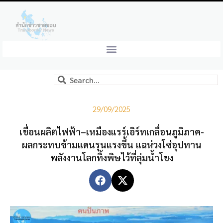
29/09/2025
เขื่อนผลิตไฟฟ้า–เหมืองแรร์เอิร์ทเกลื่อนภูมิภาค-
ผลกระทบข้ามแดนรุนแรงขึ้น แฉห่วงโซ่อุปทาน
พลังงานโลกทิ้งพิษไว้ที่ลุ่มน้ำโขง