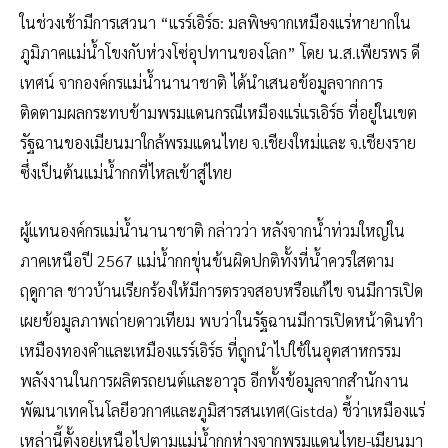
ในช่วงเช้ามีการเสวนา “แรร์เอิร์ธ: มลพิษจากเหมืองแร่หายากใน
ภูมิภาคแม่น้ำโขงกับห่วงโซ่อุปทานของโลก” โดย น.ส.เพียรพร ดี
เทศน์ จากองค์กรแม่น้ำนานาชาติ ได้นำเสนอข้อมูลจากการ
ติดตามผลกระทบข้ามพรมแดนกรณีเหมืองแร่แรเอิร์ธ ที่อยู่ในเขต
รัฐฉานของเมียนมาใกล้พรมแดนไทย จ.เชียงใหม่และ จ.เชียงราย
ซึ่งเป็นต้นแม่น้ำกกที่ไหลเข้าสู่ไทย
ผู้แทนองค์กรแม่น้ำนานาชาติ กล่าวว่า หลังจากน้ำท่วมใหญ่ใน
ภาคเหนือปี 2567 แม่น้ำกกขุ่นข้นผิดปกติทั้งที่น้ำควรใสตาม
ฤดูกาล ชาวบ้านเรียกร้องให้มีการตรวจสอบหรือแก้ไข จนมีการเปิด
เผยข้อมูลภาพถ่ายดาวเทียม พบว่าในรัฐฉานมีการเปิดหน้าดินทำ
เหมืองทองคำและเหมืองแรร์เอิร์ธ ที่ถูกนำไปใช้ในอุตสาหกรรม
พลังงานในการผลิตรถยนต์และอาวุธ อีกทั้งข้อมูลจากสำนักงาน
พัฒนาเทคโนโลยีอวกาศและภูมิสารสนเทศ(Gistda) ชี้ว่าเหมืองแร่
เหล่านี้ตั้งอยู่เหนือไปตามแม่น้ำกกห่างจากพรมแดนไทย-เมียนมา