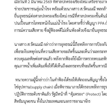
เมื่อวันที่ 2 มีนาคม 2569 ที่ศาลปกครองเชียงใหม่ เครือข่าย
ข่ายประชาชนลุ่มน้ำโขง พร้อมด้วยนางสาว ส.รัตนมณี พลกล้า น
ยื่นอุทธรณ์ต่อศาลปกครองเชียงใหม่ กรณีที่ศาลปกครองชั้นต้น
ปนเปื้อนสารโลหะหนักในแม่น้ำโขง โดยศาลชี้ว่าสัญญา PPA เป
การณ์ความเสียหาย ซึ่งผู้ฟ้องคดีไม่เห็นพ้องด้วยจึงมายื่นอุทธรณ
นางสาว ส.รัตนมณี กล่าวว่าการอุทธรณ์นี้ถือหลักการการป้องกั
เพื่อระงับเหตุก่อนที่ความเสียหายจะเกิดขึ้นและเห็นว่าผลก
ควบคุมมลพิษต่อศาลแล้ว หลังจากฟ้องก็ยังมีการตรวจพบมลพิษป
คุณภาพน้ำเพิ่มเติมเพื่อให้ได้เห็นถึงผลกระทบที่จะเกิดขึ้นหาก
ทนายความผู้นี้กล่าวว่า ในคำฟ้องได้ขอให้เพิกถอนสัญญาซื้
โซ่อุปทาน(supply chain) เมื่อพิจารณาภายใต้กรอบหลักการธ
ปฏิบัติการระดับชาติแล้ว รัฐมีหน้าที่ “คุ้มครอง” (Protect) โดย
สิทธิมนุษยชน ทั้งในประเทศและนอกราชอาณาจักร