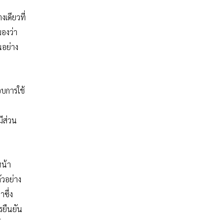
เดียวที่
องว่า
นอย่าง
อบการใช้
ีส่วน
หน้า
ัวอย่าง
ซึ่ง
รยืนยัน