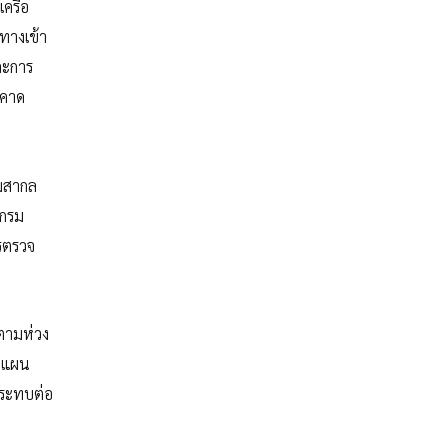
เครือ
ทางเข้า
ละการ
รคาด
อมสากล
งกรม
รตรวจ
ตามห่วง
ทำแผน
ลกระทบต่อ