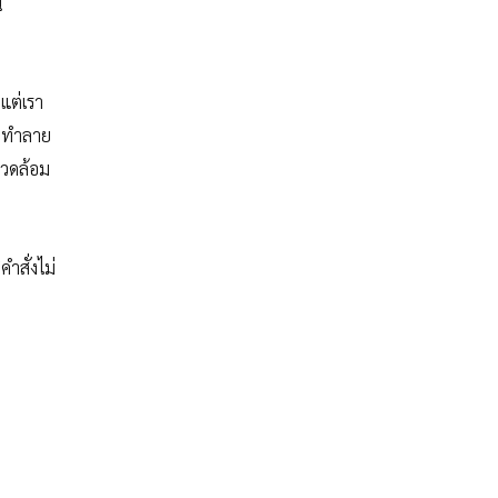
์
 แต่เรา
จะทำลาย
แวดล้อม
ำสั่งไม่