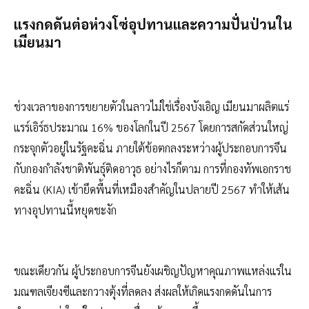
แรงกดดันต่อห่วงโซ่อุปทานและความปั่นป่วนใน
เมียนมา
ช่วงเวลาของการขยายตัวในลาวไม่ใช่เรื่องบังเอิญ เมียนมาผลิตแร่
แรร์เอิร์ธประมาณ 16% ของโลกในปี 2567 โดยการสกัดส่วนใหญ่
กระจุกตัวอยู่ในรัฐคะฉิ่น ภายใต้ข้อตกลงระหว่างผู้ประกอบการจีน
กับกองกำลังชาติพันธุ์ติดอาวุธ อย่างไรก็ตาม การที่กองทัพเอกราช
คะฉิ่น (KIA) เข้ายึดพื้นที่เหมืองสำคัญในปลายปี 2567 ทำให้เส้น
ทางอุปทานนี้หยุดชะงัก
ขณะเดียวกัน ผู้ประกอบการจีนยังเผชิญปัญหาคุณภาพแหล่งแร่ใน
มณฑลเจียงซีและกวางตุ้งที่ลดลง ส่งผลให้เกิดแรงกดดันในการ