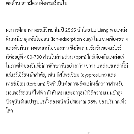
ต่อต้าน ลาวมีครบทั้งสามเงื่อนไข
ผลการศึกษาทางธรณีวิทยาในปี 2565 นำโดย Lü Liang พบแหล่ง
ดินเหนียวดูดซับไอออน (ion-adsorption clay) ในแขวงเชียงขวาง
และหัวพันทางตอนเหนือของลาว ซึ่งมีความเข้มข้นของแร่แรร์
เอิร์ธอยู่ที่ 400-700 ส่วนในล้านส่วน (ppm) ใกล้เคียงกับแหล่งแร่
ในภาคใต้ของจีนที่มีการศึกษากันอย่างกว้างขวาง แหล่งแร่เหล่านี้มี
แร่แรร์เอิร์ธหนักสำคัญ เช่น ดิสโพรเซียม (dysprosium) และ
เทอร์เบียม (terbium) ซึ่งจำเป็นต่อการผลิตแม่เหล็กถาวรสำหรับ
มอเตอร์รถยนต์ไฟฟ้า กังหันลม และอาวุธนำวิถีความแม่นยำสูง
ปัจจุบันจีนแปรรูปแร่ทั้งสองชนิดนี้ประมาณ 98% ของปริมาณทั่ว
โลก