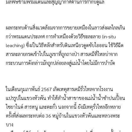
มลพิษข้ามพรมแดนและสุญญากาศด้านการกำกับดูแล
ผลกระทบด้านสิ่งแวดล้อมจากการขยายเหมืองในลาวส่งผลไกลเกิน
กว่าพรมแดนประเทศ การทำเหมืองด้วยวิธีชะละลาย (in-situ
leaching) ซึ่งเป็นวิธีหลักสำหรับดินเหนียวดูดซับไอออน ใช้วิธีฉีด
สารละลายกรดเข้าไปในภูเขาที่ถูกถางป่า สารเคมีที่ไหลบ่าจาก
กระบวนการดังกล่าวมักถูกปล่อยลงสู่แม่น้ำโดยไม่มีการบำบัด
ในเดือนกุมภาพันธ์ 2567 เกิดเหตุสารเคมีรั่วไหลจากโรงงาน
แปรรูปในแขวงหัวพัน ทำให้ลำน้ำสาขาของแม่น้ำน้ำซำปนเปื้อน
ไซยาไนด์ สารหนู และตะกั่ว นอกจากนี้ ยังมีเหตุรั่วไหลอีกหลาย
ครั้งที่ส่งผลกระทบต่อ 36 หมู่บ้านในแขวงหัวพันและหลวงพระ
บาง