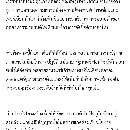
เอิร์ธหนักในจีนมีคุณภาพลดลง ขณะที่อุปทานจากเมียนมายังคง
ถูกรบกวนจากสงครามกลางเมือง ความต้องการดิสโพรเซียมและ
เทอร์เบียมทั่วโลกกำลังเพิ่มขึ้นอย่างรวดเร็ว จากการขยายตัวของ
อุตสาหกรรมรถยนต์ไฟฟ้าและโครงการจัดซื้อด้านกลาโหม
การพึ่งพาหนี้สินจากจีนทำให้ข้อห้ามอย่างเป็นทางการของรัฐบาล
ลาวแทบไม่มีผลในทางปฏิบัติ แม้นายกรัฐมนตรี สอนไซ สีพันดอน
จะสั่งให้จัดทำยุทธศาสตร์แร่แรร์เอิร์ธแห่งชาติในเดือนตุลาคม
2566 แต่รัฐบาลกลางยังไม่แสดงให้เห็นว่ามีศักยภาพเพียงพอใน
การควบคุมข้อตกลงระดับจังหวัดที่ทำกับนักลงทุนจีน
เงื่อนไขเชิงโครงสร้างที่ก่อให้เกิดการขยายตัวในปัจจุบันยังคงอยู่
ครบถ้วน และไม่มีสัญญาณใดในสภาพแวดล้อมเชิงนโยบาย