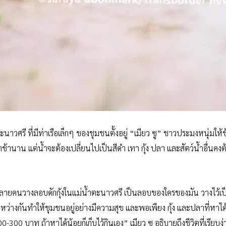
นาวศรี ที่มีท่าเรือเล็กๆ ของชุมชนตั้งอยู่ “เมียว ซู” ชาวประมงหนุ่มให้ข
ยมาช้านาน แต่น้ำจะต้องเปลี่ยนไปเป็นสีดำ เทา กุ้ง ปลา และสัตว์น้ำอื่นคง
หลายคนวางลอบดักกุ้งในแม่น้ำตะนาวศรี เป็นลอบของใครของมัน วางไว้เป็น
นระหว่างกันทำให้ชุมชนอยู่อย่างมีความสุข และพอเพียง กุ้ง และปลาที่หาไ
-300 บาท ถ้าหาได้น้อยก็เก็บไว้กินเอง” เมียว ซู อธิบายถึงชีวิตที่เรียบง่