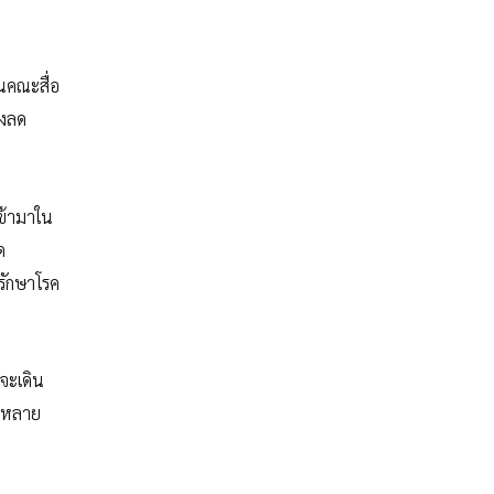
็นคณะสื่อ
ึงลด
เข้ามาใน
ด
ารักษาโรค
าจะเดิน
รีหลาย