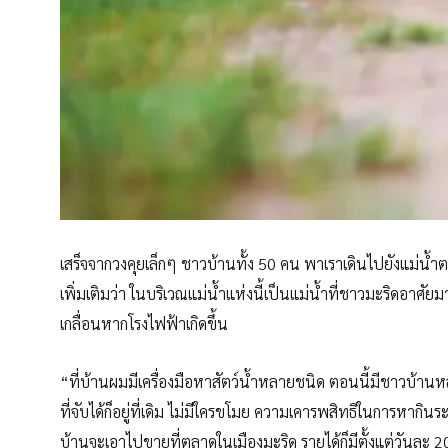
เสร็จจากวงคุยเล็กๆ ชาวบ้านทั้ง 50 คน พาเราเดินไปยังแม่น้ำตะ
เพิ่มเติมว่า ในบริเวณแม่น้ำแห่งนี้เป็นแม่น้ำที่ชาวมะริดอาศั
เกลื่อนหากโรงไฟฟ้าเกิดขึ้น
“ที่บ้านผมมีเครื่องมือหาสัตว์น้ำหลายชนิด ตอนนี้มีชาวบ้าน
ที่จับได้ก็อยู่ที่เดิม ไม่มีใครขโมย ความเคารพสิทธิในการหากิ
บ้านจะเอาไปขายที่ตลาดในเมืองมะริด รายได้ก็มีตั้งแต่วันละ 200