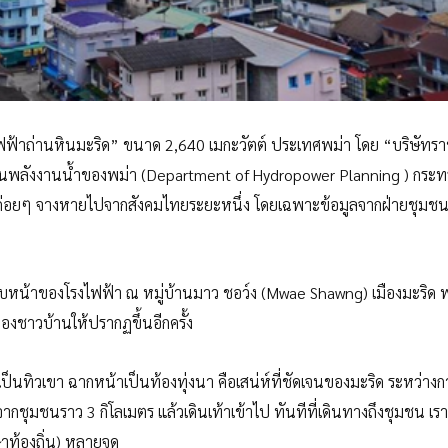
ไฟฟ้าถ่านหินมะริด” ขนาด 2,640 เมกะวัตต์ ประเทศพม่า โดย “บริษัทราช
แผนพลังงานน้ำของพม่า (Department of Hydropower Planning ) กระท
ิดค่อยๆ จางหายไปจากสังคมไทยระยะหนึ่ง โดยเฉพาะข้อมูลจากฝ่ายชุมชนท
มคืบหน้าของโรงไฟฟ้า ณ หมู่บ้านมาว ชอว์ง (Mwae Shawng) เมืองมะริด 
งชาวบ้านให้ปรากฏขึ้นอีกครั้ง
ป็นทิวเขา ฉากหน้าเป็นท้องทุ่งนา คือเสน่ห์ที่ชัดเจนของมะริด ระหว่างก
ชุมชนราว 3 กิโลเมตร แล้วเดินเท้าเข้าไป ทันทีที่เดินทางถึงชุมชน เ
าท้องถิ่น) หลายจุด