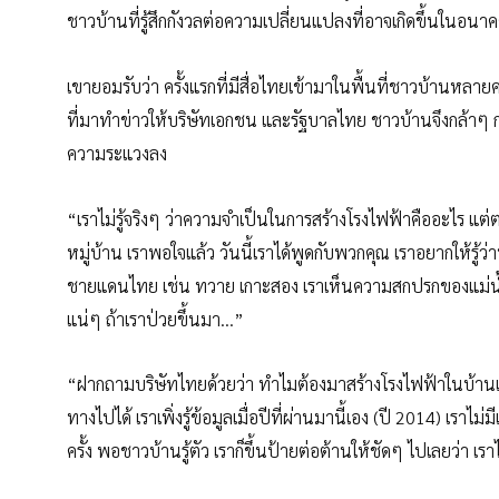
ชาวบ้านที่รู้สึกกังวลต่อความเปลี่ยนแปลงที่อาจเกิดขึ้นในอน
เขายอมรับว่า ครั้งแรกที่มีสื่อไทยเข้ามาในพื้นที่ชาวบ้านหลาย
ที่มาทำข่าวให้บริษัทเอกชน และรัฐบาลไทย ชาวบ้านจึงกล้าๆ ก
ความระแวงลง
“เราไม่รู้จริงๆ ว่าความจำเป็นในการสร้างโรงไฟฟ้าคืออะไร แต่ตอน
หมู่บ้าน เราพอใจแล้ว วันนี้เราได้พูดกับพวกคุณ เราอยากให้
ชายแดนไทย เช่น ทวาย เกาะสอง เราเห็นความสกปรกของแม่น้ำที่เ
แน่ๆ ถ้าเราป่วยขึ้นมา…”
“ฝากถามบริษัทไทยด้วยว่า ทำไมต้องมาสร้างโรงไฟฟ้าในบ้านเรา โด
ทางไปได้ เราเพิ่งรู้ข้อมูลเมื่อปีที่ผ่านมานี้เอง (ปี 2014) เ
ครั้ง พอชาวบ้านรู้ตัว เราก็ขึ้นป้ายต่อต้านให้ชัดๆ ไปเลยว่า 