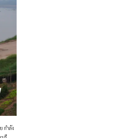
ย กำลัง
บุรี