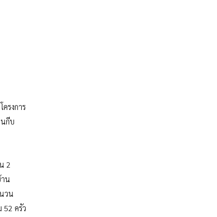
งโครงการ
านกีบ
น 2
บ้าน
ำนวน
 52 ครัว