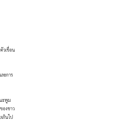
ัวเขื่อน
นและการ
นนะพูม
วนของชาว
ยเกินไป