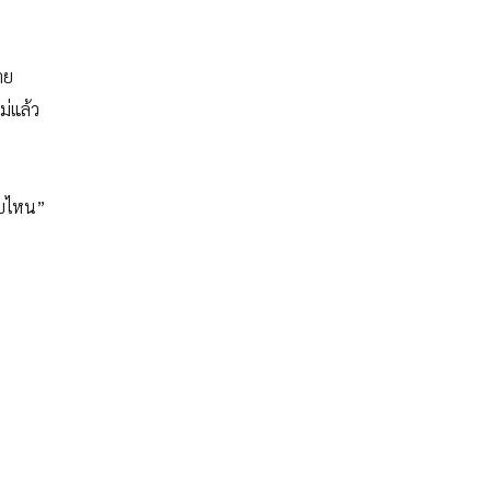
าย
ม่แล้ว
แบบไหน”