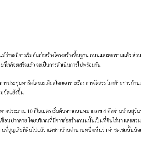
นแม้ว่าจะมีการเริ่มต้นก่อสร้างโครงสร้างพื้นฐาน ถนนและสะพานแล้ว ส่วนต
ยก็ใกล้จะเสร็จแล้ว จะเป็นการดำเนินการไปพร้อมกัน
งการประชุมหารือโดยละเอียดโดยเฉพาะเรื่อง การจัดสรร โยกย้ายชาวบ้า
ามขัดแย้งขึ้น
ยะทางประมาณ 10 กิโลเมตร เริ่มต้นจากถนนหมายเลข 4 ตัดผ่านบ้านสุวั
างเขื่อนปากลาย โดยบริเวณที่มีการก่อสร้างถนนนั้นเป็นที่ดินไร่นา และส
นที่สูญเสียที่ดินไปแล้ว แต่ชาวบ้านจำนวนหนึ่งเห็นว่า ค่าชดเชยนั้นน้อ