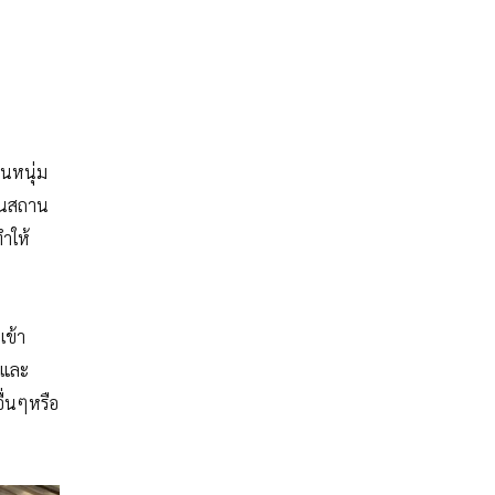
คนหนุ่ม
 จนสถาน
ำให้
เข้า
 และ
ื่นๆหรือ