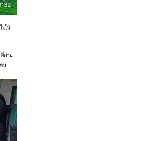
ม่ให้
ที่ผ่าน
านคน