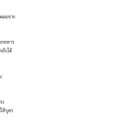
ิดเผยจาก
 จากทหาร
กลับได้
ับ
แรง
ให้บุตร