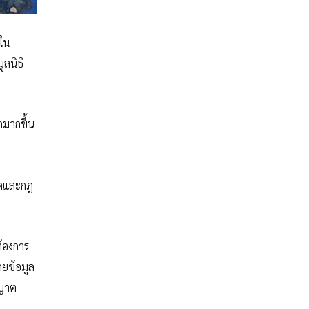
ยใน
ูลนิธิ
กมากขึ้น
ัดและกฎ
ต้องการ
ยข้อมูล
ุญาต