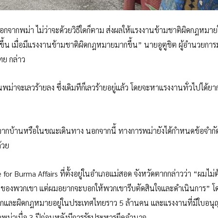
ะออกจากพม่า ไม่ว่าจะด้วยวิธีใดก็ตาม ส่งผลให้แรงงานข้ามชาติผิดกฎหมา
ึ้น เมื่อมีแรงงานข้ามชาติผิดกฎหมายมากขึ้น” นายอูตูชิต ผู้อำนวยการม
ทย กล่าว
ม่าจะเลวร้ายลง ซึ่งเดิมทีก็เลวร้ายอยู่แล้ว โดยจะหาแรงงานทั่วไปได้ยา
สาวจากบ้านหรือในขณะเดินทาง นอกจากนี้ ทางการพม่ายังได้กำหนดข้อจำก
้วย
or Burma Affairs ที่ตั้งอยู่ในอำเภอแม่สอด จังหวัดตากกล่าวว่า “ผมไม่
ิตของพวกเขา แต่ผมอยากจะบอกให้พวกเขารีบตัดสินใจและดำเนินการ” โด
งถูกและผิดกฎหมายอยู่ในประเทศไทยราว 5 ล้านคน และแรงงานที่มีใบอน
่าเมื่อ 3 ปีก่อนหลังมีการรัฐประหารยึดอำนาจ