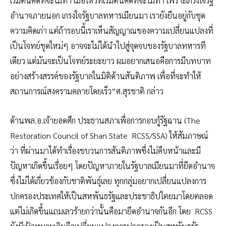
เริ่มต้นคิดที่จะไม่ทำ เมื่อไหร่ที่เริ่มต้นคิดที่จะไม่ทำ เพราะเกรงใจรัฐ
อำนาจภายนอก เกรงใจรัฐบาลทหารเมียนมา เรายังยืนอยู่กับชุด
ความคิดเก่า แต่ถ้ารอบนี้เราเห็นสัญญาณของความเปลี่ยนแปลงที่
เป็นโจทย์ชุดใหม่ๆ อาจจะไม่ได้นำไปสู่จุดจบของรัฐบาลทหารที
เดียว แต่มันจะเป็นโจทย์ระยะยาว ผมอยากเสนอคือการมีบทบาท
อย่างสร้างสรรค์ของรัฐบาลในมิติด้านสันติภาพ เพื่อที่จะทำให้
สถานการณ์สงครามคลายโดยเร็ว”ศ.สุรชาติ กล่าว
ด้านพล.อ.เจ้ายอดศึก ประธานสภาเพื่อการกอบกู้รัฐฉาน (The
Restoration Council of Shan State RCSS/SSA) ให้สัมภาษณ์
ว่า ที่ผ่านมาได้ทำเรื่องขบวนการสันติภาพซึ่งไม่คืบหน้าและมี
ปัญหาเกิดขึ้นเรื่อยๆ โดยปัญหาภายในรัฐบาลเมียนมาที่ยึดอำนาจ
ซึ่งไม่ได้เกี่ยวข้องกับชาติพันธุ์เลย ทุกกลุ่มอยากเปลี่ยนแปลงการ
ปกครองประเทศให้เป็นสหพันธรัฐและประชาธิปไตยมาโดยตลอด
แต่ไม่เกิดขึ้นแถมเลวร้ายกว่านั้นคือมายึดอำนาจกันอีก โดย RCSS