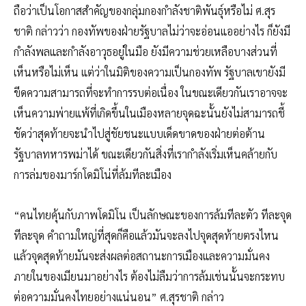
ถือว่าเป็นโอกาสสำคัญของกลุ่มกองกำลังชาติพันธุ์หรือไม่ ศ.สุร
ชาติ กล่าวว่า กองทัพของฝ่ายรัฐบาลไม่ว่าจะอ่อนแออย่างไร ก็ยังมี
กำลังพลและกำลังอาวุธอยู่ในมือ ยังมีความช่วยเหลือบางส่วนที่
เห็นหรือไม่เห็น แต่ว่าในมิติของความเป็นกองทัพ รัฐบาลเขายังมี
ขีดความสามารถที่จะทำการรบต่อเนื่อง ในขณะเดียวกันเราอาจจะ
เห็นความพ่ายแพ้ที่เกิดขึ้นในเมืองหลายจุดฉะนั้นยังไม่สามารถชี้
ชัดว่าสุดท้ายจะนำไปสู่ชัยชนะแบบเด็ดขาดของฝ่ายต่อต้าน
รัฐบาลทหารพม่าได้ ขณะเดียวกันสิ่งที่เรากำลังเริ่มเห็นคล้ายกับ
การล่มของมาร์กโดมิโน่ที่ล้มทีละเมือง
“คนไทยคุ้นกับภาพโดมิโน เป็นลักษณะของการล้มทีละตัว ทีละจุด
ทีละจุด คำถามใหญ่ที่สุดก็คือแล้วมันจะลงไปจุดสุดท้ายตรงไหน
แล้วจุดสุดท้ายมันจะส่งผลต่อสถานะการเมืองและความมั่นคง
ภายในของเมียนมาอย่างไร ต้องไม่ลืมว่าการล้มเช่นนั้นจะกระทบ
ต่อความมั่นคงไทยอย่างแน่นอน” ศ.สุรชาติ กล่าว