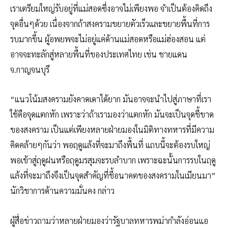
เราเตรียมใหญ่รับอยู่ที่แม่สอดซึ่งอาจไม่เพียงพอ จำเป็นต้องคิดถึง
จุดอื่นๆด้วย เนื่องจากถ้าสงครามขยายตัวเร็วและขยายพื้นที่การ
รบมากขึ้น ผู้อพยพจะไม่อยู่แค่ด้านแม่สอดหรือแม่ฮ่องสอน แต่
อาจจะทะลักสู่หลายพื้นที่ของประเทศไทย เช่น ชายแดน
จ.กาญจนบุรี
“แนวโน้มสงครามยังคาดเดาได้ยาก มันอาจจะนำไปสู่ภาษาที่เรา
ใช้คือจุดแตกหัก เพราะว่าถ้าเรามองว่าแตกหัก มันจะเป็นจุดชี้ขาด
ของสงคราม เป็นแต่เพียงหลายฝ่ายมองในมิติทางทหารที่มีความ
คิดคล้ายๆกันว่า พอฤดูแล้งที่จะมาถึงพื้นที่ แถบนี้จะต้องรบใหญ่
พอเข้าสู่ฤดูฝนหรือฤดูมรสุมจะรบลำบาก เพราะฉะนั้นการรบในฤดู
แล้งที่จะมาถึงจึงเป็นจุดสำคัญที่ชี้อนาคตของสงครามในเมียนมา”
นักวิชาการด้านความมั่นคง กล่าว
ผู้สื่อข่าวถามว่าหลายฝ่ายมองว่ารัฐบาลทหารพม่ากำลังอ่อนแอ