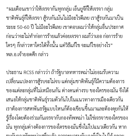
“ผมเตือนเขาว่าให้เจรจากันทุกกลุ่ม เอ็นยูจีก็ให้เจรจา กลุ่ม
ชาติพันธุ์ก็ให้เจรจา สู้รบกันมันไม่มีอะไรดีเลย เราสู้รบกันมาเป็น
ระยะ 50-60 ปี ไม่มีอะไรดีเลย เขาตอบผมว่าให้กลุ่มอื่นประกาศ
ก่อนว่าจะไม่ทำก่อการร้ายแล้วค่อยเจรจา ผมก็ว่าเออ ก่อการร้าย
ใครๆ ก็กล่าวหาใครได้ทั้งนั้น แต่วิธีแก้ไข จะแก้ไขอย่างไร”
พล.อ.เจ้ายอดศึก กล่าว
ประธาน RCSS กล่าวว่า ถ้ารัฐบาลทหารพม่าไม่ยอมรับความ
เปลี่ยนแปลงการสู้รบจะไม่จบ แต่กลุ่มชาติพันธุ์ก็มีความต้องการ
ของแต่ละกลุ่มที่ไม่เหมือนกัน ต่างคนต่างรบ ของใครของมัน จึงได้
เสนอให้กลุ่มชาติพันธุ์รวมตัวกันไปในแนวทางการเมืองเดียวกัน
เราต้องการสหพันธรัฐแบบไหนก็ต้องเขียนขึ้นมาและต้องคุยกันให้
รู้เรื่องโดยต้องร่วมกันเจรจากับกองทัพพม่า ไม่ใช่เจรจาของใครของ
มัน ทุกกลุ่มต่างต้องการของใครของมันซึ่งไม่ไปแนวเดียวกัน หาก
รบกับกองทัพพม่าเสร็จแล้ว อาจจะมารบกันเองก็เป็นไปได้ กลาย