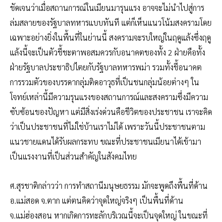
ชัดเจนว่าเมื่อสถานการณ์ในเมียนมารุนแรง อาจจะไม่นำไปสู่การ
ล่มสลายของรัฐบาลทหารแบบทันที แต่ก็เห็นแนวโน้มสงครามโดย
เฉพาะอย่างยิ่งในพื้นที่ในย่านนี้ สงครามจะรบใหญ่ในฤดูแล้งซึ่งฤดู
แล้งนี้จะเป็นตัวชี้ชะตาพอสมควรกับอนาคตของทั้ง 2 ฝ่ายคือทั้ง
ฝ่ายรัฐบาลประชาธิปไตยกับรัฐบาลทหารพม่า รวมทั้งชี้อนาคต
การรวมตัวของบรรดากลุ่มติดอาวุธที่เป็นชนกลุ่มน้อยต่างๆ ใน
โจทย์เหล่านี้มีความรุนแรงของสถานการณ์และสงครามซึ่งมีความ
ซับซ้อนของปัญหา แต่มีสิ่งเร่งด่วนคือชีวิตของประชาชน เราจะคิด
ว่าเป็นประชาชนที่ไม่ใช่บ้านเราไม่ได้ เพราะวันนี้ประชาชนตาม
แนวชายแดนได้รับผลกระทบ ขณะที่ประชาชนเมียนาได้เข้ามา
เป็นแรงงานที่เป็นส่วนสำคัญในสังคมไทย
ศ.สุรชาติกล่าวว่า การทำสถานีมนุษยธรรม มักจะพูดถึงพื้นที่ด้าน
อ.แม่สอด จ.ตาก แต่ตนคิดว่าจุดใหญ่จริงๆ เป็นพื้นที่ด้าน
จ.แม่ฮ่องสอน หากเกิดการทะลักบริเวณนี้จะเป็นจุดใหญ่ ในขณะที่