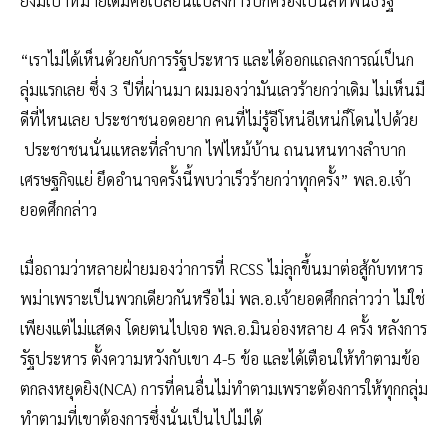
ยังมีเป้าหมายเดิมคือเปลี่ยนแปลงการปกครองเป็นสหพันธรัฐ
“เราไม่ได้เห็นด้วยกับการรัฐประหาร และได้ออกแถลงการณ์เป็นก
ลุ่มแรกเลย ซึ่ง 3 ปีที่ผ่านมา ผมมองว่ามันเลวร้ายกว่าเดิม ไม่เห็นมี
ดีที่ไหนเลย ประชาชนอดอยาก คนที่ไม่รู้อีโหน่อีเหน่ก็โดนไปด้วย
ประชาชนนั่นแหละที่ลำบาก ไฟไหม้บ้าน ถนนหนทางลำบาก
เศรษฐกิจแย่ ยึดอำนาจครั้งนี้พบว่าเร็วร้ายกว่าทุกครั้ง” พล.อ.เจ้า
ยอดศึกกล่าว
เมื่อถามว่าหลายฝ่ายมองว่าการที่ RCSS ไม่ลุกขึ้นมาต่อสู้กับทหาร
พม่าเพราะเป็นพวกเดียวกันหรือไม่ พล.อ.เจ้ายอดศึกกล่าวว่า ไม่ใช่
เพียงแต่ไม่แสดง โดยตนไปเจอ พล.อ.มินอ่องหลาย 4 ครั้ง หลังการ
รัฐประหาร ตั้งความหวังกับเขา 4-5 ข้อ และได้เตือนให้ทำตามข้อ
ตกลงหยุดยิง(NCA) การที่คนอื่นไม่ทำตามเพราะต้องการให้ทุกกลุ่ม
ทำตามที่เขาต้องการซึ่งนั่นเป็นไปไม่ได้