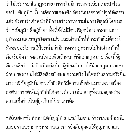
ว่าไม่ใช่ภรรยาในกฎหมาย เพราะไม่มีการจดทะเบียนสมรส ส่วน
กรณี “ชัยภูมิ” นั้น หลักการแสดงข้อเท็จจริงนอกจากไม่ถูกนิติธรรม
แล้ว ยังพบว่าเจ้าหน้าที่มีการสร้างวาทกรรมในการพิสูจน์ โดยระบุ
ว่า “ชัยภูมิ” คือผู้ค้ายา ทั้งที่ยังไม่มีการพิสูจน์ตามกระบวนการ
ยุติธรรม แต่เขาถูกยิงตายแล้ว และเจ้าหน้าที่ที่กระทำก็ไม่ต้องรับ
ผิดชอบอะไร กรณีนี้จะเห็นว่ามีการตรากฎหมายไม่ให้เจ้าหน้าที่
ต้องรับผิด การงดเว้นโทษเพื่อเจ้าหน้าที่รักษากฎหมาย เรื่องนี้รัฐ
ต้องระลึกว่า เมื่อมีเหยื่อเกิดขึ้น รัฐต้องอำนวยให้ฝ่ายกฎหมายและ
ฝ่ายประชาชนได้มีสิทธิจะเปิดเผยความจริง ไม่ใช่สร้างความจริงขึ้น
มา กรณีชัยภูมินั้น การเข้าถึงสิทธิมีความซับซ้อนมากเพราะเรื่อง
อคติทางชาติพันธุ์ ทำให้เกิดการตีตรา เช่น ลาหู่ทั้งหมดถูกสร้าง
ความเชื่อว่าเป็นผู้ยุ่งเกี่ยวกับยาเสพติด
“ดิฉันผิดหวัง ที่สภานิติบัญญัติ (สนช.) ไม่ผ่าน ร่างพ.ร.บ.ป้องกัน
และปราบปรามการทรมานและการบังคับบุคคลให้สูญหาย และ