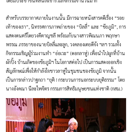
โดยมีประชาชนที่สนใจเข้าร่วมกิจกรรมจำนวนมาก
สำหรับบรรยากาศภายในงานนั้น มีการฉายหนังสารคดีเรื่อง “รอย
เท้าของเรา”, นิทรรศการภาพถ่ายของ “บิลลี่” และ ”ชัยภูมิ”, การ
แสดงดนตรีโดยวงคีตาญชลี พร้อมกับนางสาวพิณนภา พฤกษา
พรรณ ภรรยาของนายบิลลี่และลูก, วงคลองเตยดีจัง ฯลฯ รวมทั้ง
กิจกรรมเชิญผู้ร่วมงานทำ “อ่อเวะ” (ดอกลาหู่) เพื่อนำไปผูกที่บ้าน
ผักปิ้ง บ้านเกิดของชัยภูมิฯ ในโอกาสต่อไป เป็นการแสดงออกเชิง
สัญลักษณ์เพื่อให้กำลังใจชาวลาหู่ในชุมชนชองชัยภูมิ จากนั้น
เป็นการกล่าวปาฐกถา “ยุติ ! กระบวนการนอกระบบยุติธรรม” โดย
นางอังคณา นีละไพจิตร กรรมการสิทธิมนุษยชนแห่งชาติ (กสม.)