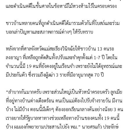
และดำเนินคดีในช
ั้นศาลในข้อหามีไม้หวงห้ามไ
ว้ในครอบครอง
ชาวบ้านหลายคนที่ถูกดำเนินค
ดีได้มารวมตัวกันที่โบสถ์แล
ะร่วม
บอกเล่าปัญหาและสภาพกา
รณ์ต่างๆ ให้รับทราบ
หลังจากที่ศาลจังหวัดแม่สะเ
รียงวินิจฉัยให้ชาวบ้าน 13 คนรอ
ลงอาญา ที่เหลือถูกตัดสินทั้งปรับแ
ละจำคุกตั้งแต่ 1-7 ปี โดยใน
จำนวนนี้มี 19 คนที่ยังคงอยู่ในเรือนจำ เพราะยังไม่ได้อุทธรณ์และ
มี
ประกันตัว ซึ่งรวมถึงผู้เฒ่า 3 รายที่มีอายุมากสุด 70 ปี
“ลำบากกันมากครับ เพราะส่วนใหญ่เป็นหัวหน้าคร
อบครัว ลูกเมีย
ที่อยู่ทางบ้านต่างเ
ดือดร้อน คนเป็นแม่ต้องไปรับจ้างรายว
ัน มีงาน
บ้าง ไม่มีบ้าง ตอนนี้มีเด็กๆ ต้องออกเรียนกลางคันอย่างน้
อย 3 คน
เราอยากให้รัฐบาลหาทางช่วยเ
หลือทางบ้านของคนทั้ง 19 คนนี้
บ้าง ผมเองก็พยายามประสานไปยัง พม.” นายศรแก้ว ประจักษ์