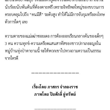
นับร้อยนับพันต้นที่ต้องตา
ยฟรี เพราะอิทธิพลใหญ่ของขบวนการ
ครอบคลุมไปถึง “คนมีสี” ระดับสูง ทำให้ไม่มีการจับกุมหรือลงโ
ทษ
ตัวการใดๆ เลย
ความตายของแม่เฒ่าซอยเดอ การต้องออกเรียนกลางคันของเ
ด็กๆ
3 คน ความทุกข์-ความเครียดแสนสาห
ัสของชาวปกาเกอะญอใน
หมู่บ้า
นทุ่งป่าคายามนี้ จะให้พวกเขาไปทวงถามความเป็
นธรรม
จากใครดี
—————————————
เรื่องโดย ภาสกร จำลองราช
ภาพโดย ปิยศักดิ์ อู่ทรัพย์
—————————————