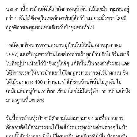
นอกจากนี้ชาวบ้านยังได้เล่า
ถึงการอนุรักษ์ป่าไม้โดยมีป
่าชุมชนอยู่
กว่า 1 พันไร่ ซึ่งอยู่ในเขตรักษาพันธุ์สั
ตว์ป่าแม่ยวมฝั่งขวา โดยมี
กฎกติกาของชุมชนเช่นเด
ียวกับป่าชุมชนทั่วไป
“หลังจากที่ทหารพรานลงมาหมู
่บ้านในวันนั้น (4 พฤษภาคม
2557) และจับกุมชาวบ้านโดยส่งทหาร
เฝ้าทุกบ้าน อีกไม่กี่วันเขาก็
ไปที่หมู่
บ้านห้วยไก่ป่าซึ่งอยู่ใกล้
ๆ แต่ที่นั่นเป็นกองกำลังผสม และ
ได้มีการเจรจาให้ชาวบ้าน
เอาไม้ผิดกฎหมายมากองไว้ข้า
งถนน ซึ่ง
ได้ไม้ของกลาง 400 กว่าท่อน ทำให้ชาวบ้านที่นั่นไม่ถูกจ
ับ ไม่
เหมือนกับหมู่บ้านเราที่
เขาเข้ามาโดยไม่มีใครรู้ตัว
” ชาวบ้านเล่าถึง
มาตรฐานที่แต
กต่าง
วันนี้ชาวบ้านทุ่งป่าคามีคำ
ถามในใจมากมาย ขณะที่ขบวนการ
ลักลอบตัดไม้ส
ามารถขนไม้โดยใช้รถบรรทุกผ่
านด่านต่างๆ ในป่า
แถบนี้ได้อย่างฉลุย ซึ่งไม่มีใครพูดถึง เช่นเดียวกับไม้ในป่าสาละวิ
น