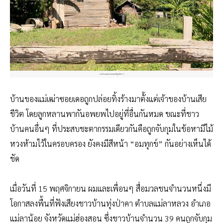
ภาพบ้านแม่เฒ่าซอยเดอที่ถูกปิดร้าง
บ้านของแม่เฒ่าซอยเดอถูกปล่
อยทิ้งร้างมาตั้งแต่เจ้าของ
บ้านเสีย
ชีวิต โดยลูกหลานพากันอพยพไปอยู่ท
ี่อื่นกันหมด ขณะที่ชาว
บ้านคนอื่นๆ ที่ประสบชะตากรรมเดียวกันคื
อถูกจับกุมในข้อหามีไม้
หวงห
้ามไว้ในครอบครอง ยังคงมีสีหน้า “อมทุกข์” กันอย่างเห็นได้
ชัด
เมื่อวันที่ 15 พฤศจิกายน ผมและเพื่อนๆ สื่อมวลชนจำนวนหนึ่งมี
โอกาส
ลงพื้นที่ฟังเสียงชาวบ้านทุ
่งป่าคา ตำบลแม่ลาหลวง อำเภอ
แม่ลาน้อย จังหวัดแม่ฮ่องสอน ซึ่งชาวบ้านจำนวน 39 คนถูกจับกุม