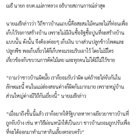
เมธี นายก อบต.แม่ลาหลวง อธิบายสถานการณ์ล่าสุด
นายเมธีกล่าวว่า วิถีชาวบ้านแถบนี้คือสะสมไม
้คนละไม่กี่ท่อนเพื่อ
เก็บไว
้รอการสร้างบ้าน เพราะไม่มีเงินซื้ออิฐซื้อป
ูนที่จะสร้างบ้าน
แบบนั้น ดังนั้น จึงต้องค่อยๆ เก็บเงิน บางส่วนปลูกข้าวโพดและ
ปลูกพ
ืช พอเก็บเกี่ยวได้ก็เก็บหอมรอ
มริบเอาไว้ โดยไม่มีใคร
เกี่ยวข้องกับขบ
วนการตัดไม้เลย และทุกคนไม่ได้มีไม้ไว้ขาย
“ถามว่าชาวบ้านผิดมั้ย เราก็ยอมรับว่าผิด แต่ถ้าจะไล่จับกันใน
ลักษณะน
ี้ คนในแม่ฮ่องสอนต่างก็ผิดกัน
มากมาย เพราะหมู่บ้าน
ส่วนใหญ่ต่างม
ีวิถีกันเยี่ยงนี้” นายเมธีกล่าว
“เมื่อมาถึงขั้นนี้แล้ว เราก็อยากให้รัฐบาลหาทางเยี
ยวยาชาวบ้านที่
ถูกจับบ้าง เช่น หาวิธีผ่อนหนักให้เป็นเบา ชาวบ้านยอมถูกปรับเพื่อ
ที่จ
ะได้ออกมาทำมาหากินเลี้ยงคร
อบครัว”