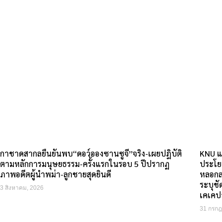
กาชาดสากลยืนยันพบ“ดอว์อองซานซูจี”จริง-เผยปฎิบัติ
KNU แ
ตามหลักการมนุษยธรรม-ครั้งแรกในรอบ 5 ปีปรากฏ
ประโยช
ภาพอดีตผู้นำพม่า-ลูกชายสุดยินดี
หลอกล
ระบุช
3 สิงหาคม, 2026
เคเคปา
31 กรกฎ