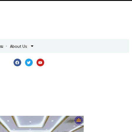
าม
About Us