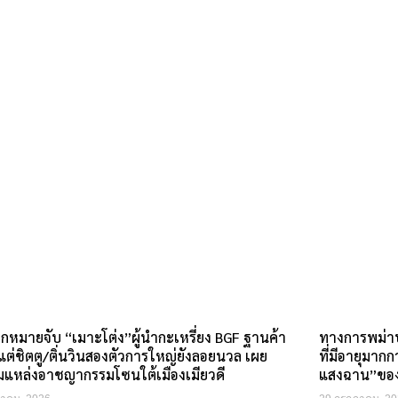
กหมายจับ “เมาะโต่ง”ผู้นำกะเหรี่ยง BGF ฐานค้า
ทางการพม่าป
แต่ชิตตู/ติ่นวินสองตัวการใหญ่ยังลอยนวล เผย
ที่มีอายุมาก
มแหล่งอาชญากรรมโซนใต้เมืองเมียวดี
แสงฉาน”ของเ