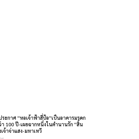
ระกาศ “หอเจ้าฟ้าสี่ป้อ”เป็นอาคารมรดก
กว่า 100 ปี-เผยฉากหนึ่งในตำนานรัก “สิ้น
จ้าจ่าแสง-มหาเทวี