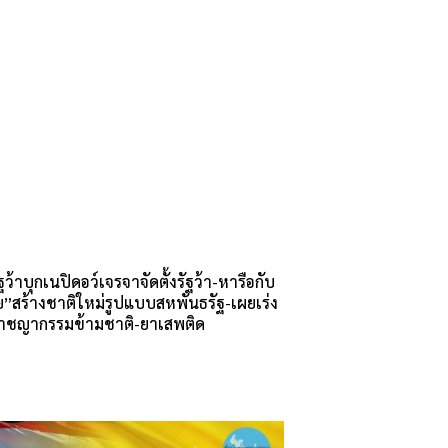
ฐว้าบุกเนปิดอว์เจรจาจัดตั้งรัฐว้า-หารือกับ
ย”สร้างชาติใหม่รูปแบบสหพันธรัฐ-เผยเร่ง
าชญากรรมข้ามชาติ-ยาเสพติด