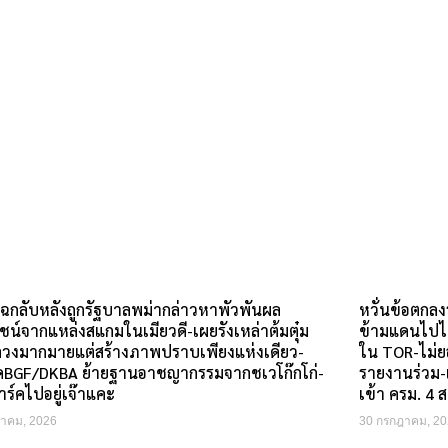
ฉกลับหลังถูกรัฐบาลพม่ากล่าวหาพัวพันผล
หวั่นข้อตกล
น์จากแหล่งสแกมในเมียวดี-เผยรังเหล่าต้มตุ๋ม
ข้ามแดนไปไม่
วงมากมายแต่สร้างภาพปราบเพียงแห่งเดียว-
ใน TOR-ไม่ยอ
ัดBGF/DKBA ย้ายฐานอาชญากรรมจากชเวโก๊กโก่-
รายงานร่วม-
ร์คไปอยู่เจ๊าแคะ
เข้า ครม. 4 
าคม, 2026
30 กรกฎาคม, 20