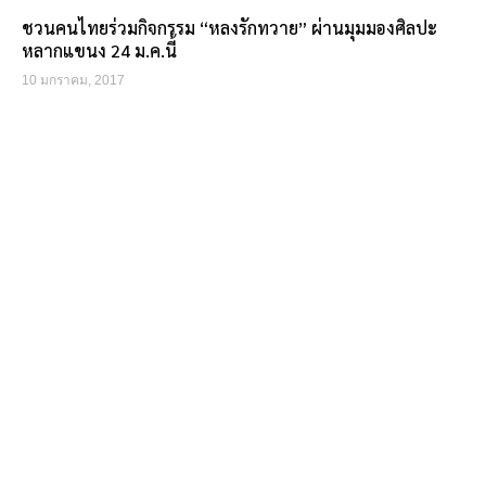
ชวนคนไทยร่วมกิจกรรม “หลงรักทวาย” ผ่านมุมมองศิลปะ
หลากแขนง 24 ม.ค.นี้
10 มกราคม, 2017