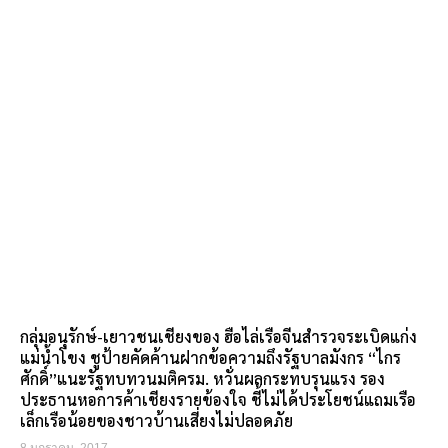
กลุ่มอนุรักษ์-เยาวชนเชียงของ ฮือไล่เรือจีนสำรวจระเบิดแก่ง
แม่น้ำโขง ชูป้ายคัดค้านฝากข้อความถึงรัฐบาลมังกร “ไกร
ศักดิ์”แนะรัฐทบทวนมติครม. หวั่นผลกระทบรุนแรง รอง
ประธานหอการค้าเชียงรายข้องใจ ชี้ไม่ได้ประโยชน์แถมเรือ
เล็กเรือน้อยของชาวบ้านเสี่ยงไม่ปลอดภัย