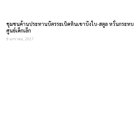
ชุมชนค้านประทานบัตรระเบิดหินเขาบังใบ-สตูล หวั่นกระทบ
ศูนย์เด็กเล็ก
9 มกราคม, 2017