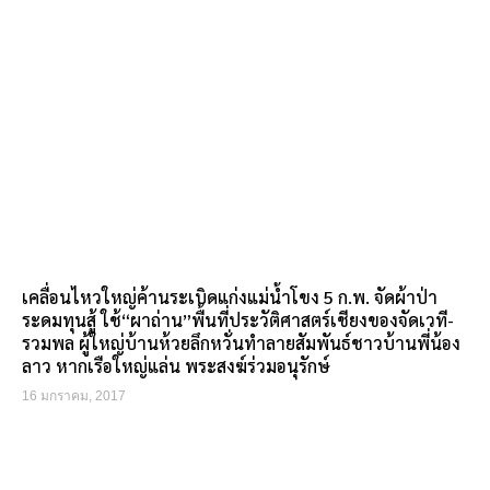
เคลื่อนไหวใหญ่ค้านระเบิดแก่งแม่น้ำโขง 5 ก.พ. จัดผ้าป่า
ระดมทุนสู้ ใช้“ผาถ่าน”พื้นที่ประวัติศาสตร์เชียงของจัดเวที-
รวมพล ผู้ใหญ่บ้านห้วยลึกหวั่นทำลายสัมพันธ์ชาวบ้านพี่น้อง
ลาว หากเรือใหญ่แล่น พระสงฆ์ร่วมอนุรักษ์
16 มกราคม, 2017