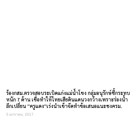
ร้องกสม.ตรวจสอบระเบิดแก่งแม่น้ำโขง กลุ่มอนุรักษ์ชี้กระทบ
หนัก 7 ด้าน เชื่อทำให้ไทยเสียดินแดนวงกว้างเพราะร่องน้ำ
ลึกเปลี่ยน “ครูแดง”เร่งนำเข้าจัดทำข้อเสนอแนะชงครม.
5 มกราคม, 2017