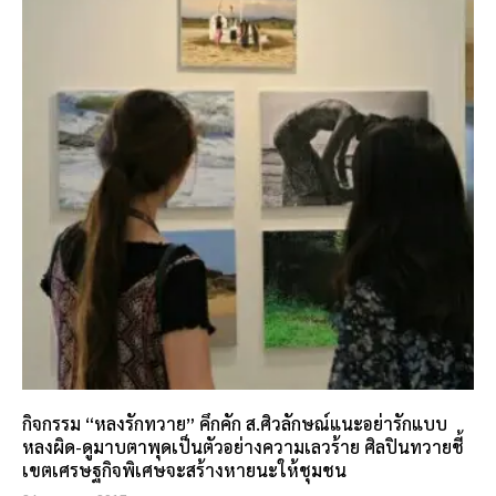
กิจกรรม “หลงรักทวาย” คึกคัก ส.ศิวลักษณ์แนะอย่ารักแบบ
หลงผิด-ดูมาบตาพุดเป็นตัวอย่างความเลวร้าย ศิลปินทวายชี้
เขตเศรษฐกิจพิเศษจะสร้างหายนะให้ชุมชน