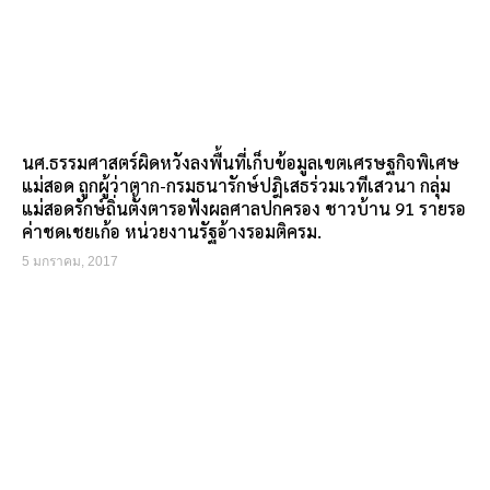
นศ.ธรรมศาสตร์ผิดหวังลงพื้นที่เก็บข้อมูลเขตเศรษฐกิจพิเศษ
แม่สอด ถูกผู้ว่าตาก-กรมธนารักษ์ปฎิเสธร่วมเวทีเสวนา กลุ่ม
แม่สอดรักษ์ถิ่นตั้งตารอฟังผลศาลปกครอง ชาวบ้าน 91 รายรอ
ค่าชดเชยเก้อ หน่วยงานรัฐอ้างรอมติครม.
5 มกราคม, 2017