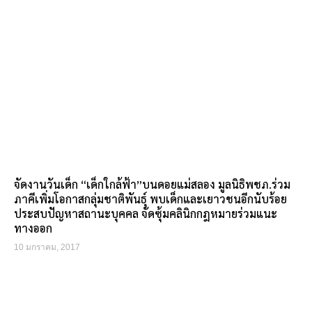
จัดงานวันเด็ก “เด็กใกล้ฟ้า”บนดอยแม่สลอง มูลนิธิพชภ.ร่วม
ภาคีเพิ่มโอกาสกลุ่มชาติพันธุ์ พบเด็กและเยาวชนอีกนับร้อย
ประสบปัญหาสถานะบุคคล จัดซุ้มคลินิกกฎหมายร่วมแนะ
ทางออก
10 มกราคม, 2017