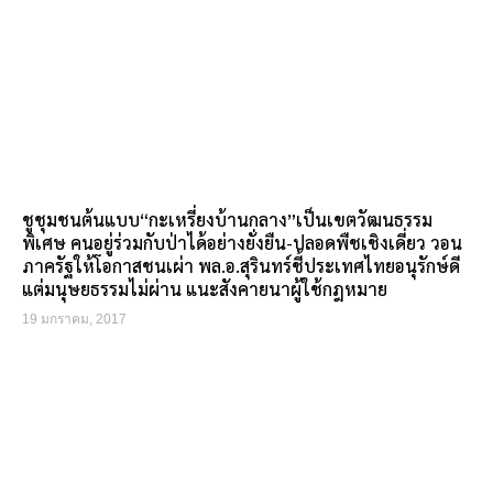
ชูชุมชนต้นแบบ“กะเหรี่ยงบ้านกลาง”เป็นเขตวัฒนธรรม
พิเศษ คนอยู่ร่วมกับป่าได้อย่างยั่งยืน-ปลอดพืชเชิงเดี่ยว วอน
ภาครัฐให้โอกาสชนเผ่า พล.อ.สุรินทร์ชี้ประเทศไทยอนุรักษ์ดี
แต่มนุษยธรรมไม่ผ่าน แนะสังคายนาผู้ใช้กฎหมาย
19 มกราคม, 2017