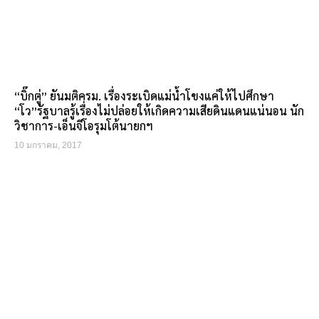
“บิ๊กตู่” ยันมติครม. เรื่องระเบิดแม่น้ำโขงแค่ให้ไปศึกษา
“โว”รัฐบาลรู้เรื่องไม่ปล่อยให้เกิดความเสียดินแดนแน่นอน นัก
วิชาการ-เอ็นจีโอรุมโต้นายกฯ
10 มกราคม, 2017