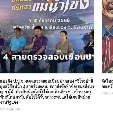
แนะดึง ป.ป.ช.-สตง.ตรวจสอบเขื่อนปากแบง “วิโรจน์”ชี้
จัดให
ยุทธวิธีแม่น้ำ 4 สายร่วมกสม.-สภาส่งจัดทำข้อเสนอส่งนา
กะเหรี
ยกฯ ผู้นำท้องถิ่นน้อยใจรัฐไม่เคยฟังเสียงชาวบ้าน ระบุ
7 ธันวา
พื้นที่เกษตรนับพันไร่ได้รับผลกระทบแต่ไม่เคยมีหน่วย
งานรัฐแจง
9 ธันวาคม, 2023