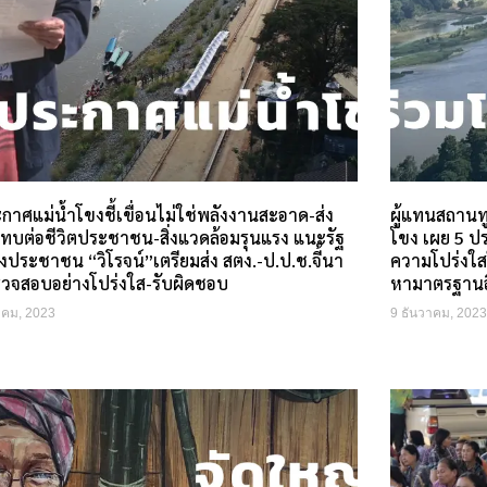
าศแม่น้ำโขงชี้เขื่อนไม่ใช่พลังงานสะอาด-ส่ง
ผู้แทนสถานทู
ทบต่อชีวิตประชาชน-สิ่งแวดล้อมรุนแรง แนะรัฐ
โขง เผย 5 ประ
ยงประชาชน “วิโรจน์”เตรียมส่ง สตง.-ป.ป.ช.จี้นา
ความโปร่งใสใ
วจสอบอย่างโปร่งใส-รับผิดชอบ
หามาตรฐานอ
าคม, 2023
9 ธันวาคม, 2023