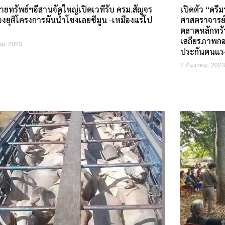
่ายทรัพย์ฯอีสานจัดใหญ่เปิดเวทีรับ ครม.สัญจร
เปิดตัว “ดรีม
้องยุติโครงการผันน้ำโขงเลยชีมูน -เหมืองแร่โป
ศาสตราจารย์ผู
ตลาดหลักทรั
เสถียรภาพกองท
คม, 2023
ประกันตนแร
2 ธันวาคม, 2023