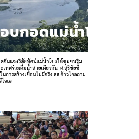
ตจีนแจงวิสัยทัศน์แม่น้ำโขงให้ชุมชนริม
เทศร่วมดื่มน้ำสายเดียวกัน ศ.สุริชัยชี้
นการสร้างเขื่อนไม่มีจริง สส.ก้าวไกลถาม
ีไอเอ