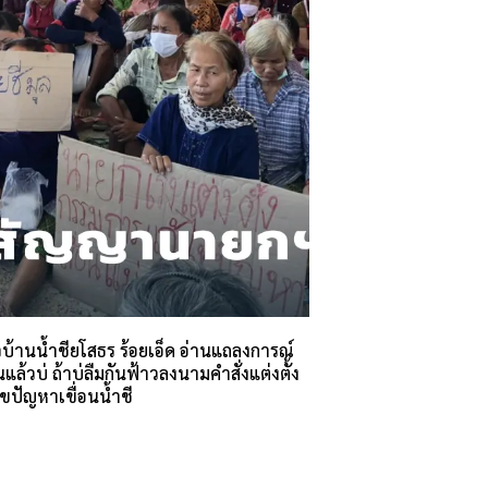
บ้านน้ำชียโสธร ร้อยเอ็ด อ่านแถลงการณ์
ันแล้วบ่ ถ้าบ่ลืมกันฟ้าวลงนามคำสั่งแต่งตั้ง
ขปัญหาเขื่อนน้ำชี