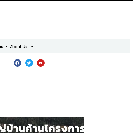
าม
About Us