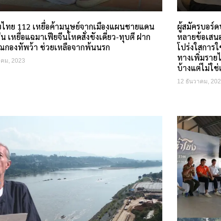
ับไทย 112 เหยื่อค้ามนุษย์จากเมืองแผนชายแดน
ผู้สมัครบอร์
ีน เหยื่อแฉมาเฟียจีนโหดสั่งขังเดี่ยว-ทุบตี ฝาก
หลายข้อเสนอ
ณกองทัพว้า ช่วยเหลือจากพ้นนรก
โปร่งใสการใช
ทางเพิ่มรายได
าคม, 2023
บ้างแต่ไม่ใช
12 ธันวาคม, 20