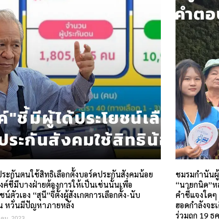
้ประกันตนใช้สิทธิเลือกตั้งบอร์ดประกันสังคมน้อย
ชมรมกำนันผู
ค์ชี้มีบางฝ่ายต้องการให้เป็นเช่นนั้นเพื่อ
“นายกนิด”หล
์ตัวเอง “สุนี”จี้ตั้งผู้สังเกตการเลือกตั้ง-นับ
คำชี้แจงใด
 หวั่นมีปัญหาภายหลัง
ฮอดกำลังจะเด
ร่วมถก 19 ธค
าคม, 2023