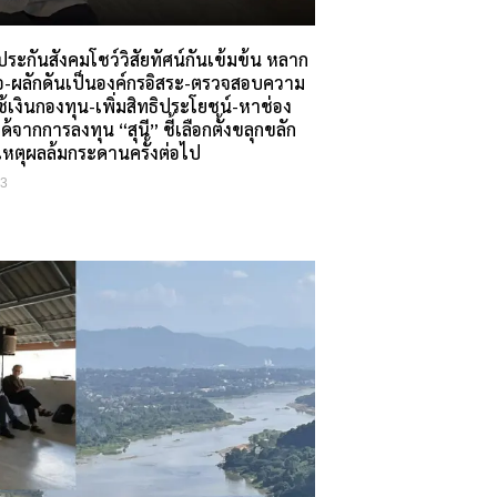
ดประกันสังคมโชว์วิสัยทัศน์กันเข้มข้น หลาก
-ผลักดันเป็นองค์กรอิสระ-ตรวจสอบความ
้เงินกองทุน-เพิ่มสิทธิประโยชน์-หาช่อง
้จากการลงทุน “สุนี” ชี้เลือกตั้งขลุกขลัก
่เหตุผลล้มกระดานครั้งต่อไป
23