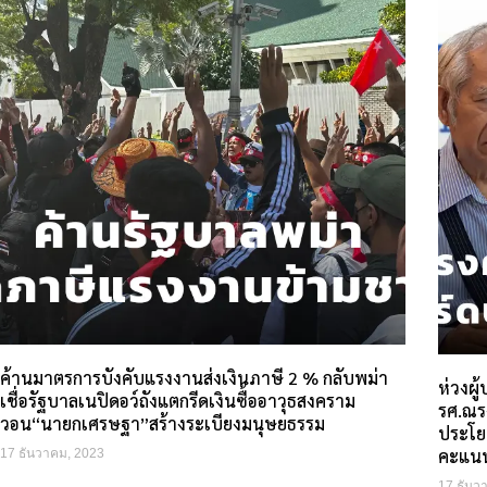
ค้านมาตรการบังคับแรงงานส่งเงินภาษี 2 % กลับพม่า
ห่วงผู
เชื่อรัฐบาลเนปิดอว์ถังแตกรีดเงินซื้ออาวุธสงคราม
รศ.ณรง
วอน“นายกเศรษฐา”สร้างระเบียงมนุษยธรรม
ประโยชน
คะแนน
17 ธันวาคม, 2023
17 ธันว