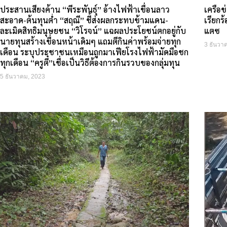
ประสานเสียงค้าน “พีระพันธุ์” อ้างไฟฟ้าเขื่อนลาว
เครือข
สะอาด-ต้นทุนต่ำ “สฤณี” ชี้ส่งผลกระทบข้ามแดน-
เรียกร
ละเมิดสิทธิมนุษยชน “วิโรจน์” แฉผลประโยชน์ตกอยู่กับ
แตซ
นายทุนสร้างเขื่อนหน้าเดิมๆ แถมตีกินค่าพร้อมจ่ายทุก
3 ธันวา
เดือน ระบุประชาชนเหมือนถูกมาเฟียโรงไฟฟ้ามัดมือชก
ทุกเดือน “ครูตี๋”เชื่อเป็นวิธีต้องการกินรวบของกลุ่มทุน
5 ธันวาคม, 2023