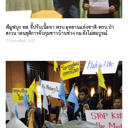
พีมูฟบุก ทส. จี้ปรับเนื้อหา พรบ.อุทยานแห่งชาติ-พรบ.ป่า
สงวน วอนยุติการจับกุมชาวบ้านช่วง กม.ยังไม่สมบูรณ์
27 กุมภาพันธ์, 2017