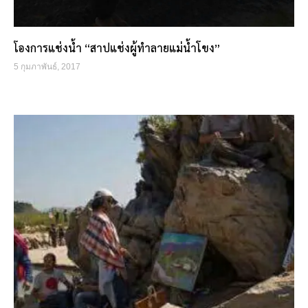
โองการแช่งน้ำ “สาปแช่งผู้ทำลายแม่น้ำโขง”
5 กุมภาพันธ์, 2017