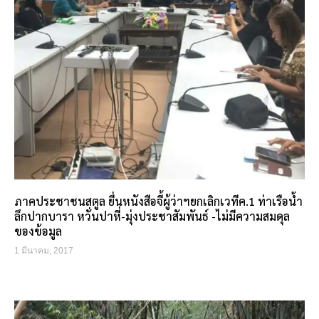
ภาคประชาชนสตูล ยื่นหนังสือจี้ผู้ว่าฯยกเลิกเวทีค.1 ท่าเรือน้ำ
ลึกปากบารา หวั่นปาหี่-มุ่งประชาสัมพันธ์ -ไม่มีความสมดุล
ของข้อมูล
1 มีนาคม, 2017