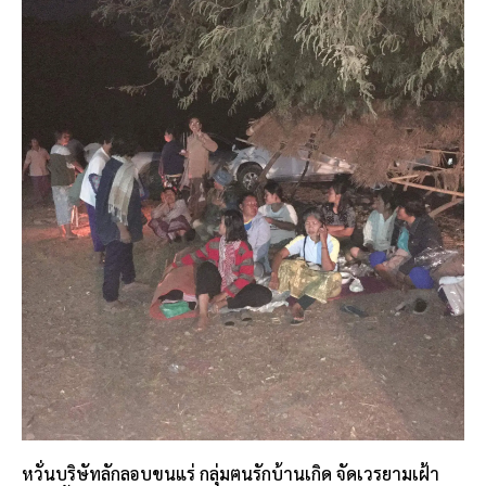
หวั่นบริษัทลักลอบขนแร่ กลุ่มฅนรักบ้านเกิด จัดเวรยามเฝ้า