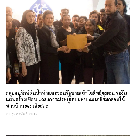
กลุ่มอนุรักษ์ต้นน้ำท่าแซะวอนรัฐบาลเข้าใจสิทธิชุมชน ระงับ
แผนสร้างเขื่อน แถลงการณ์ระบุผบ.มทบ.44 เกลี้ยมกล่อมให้
ชาวบ้านยอมเสียสละ
21 กุมภาพันธ์, 2017