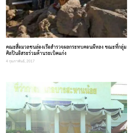
คณะสื่อมวลชนล่องเรือสำรวจผลกระทบคอนผีหลง ขณะที่กลุ่ม
ศิลปินอิสระร่วมต้านระเบิดแก่ง
4 กุมภาพันธ์, 2017