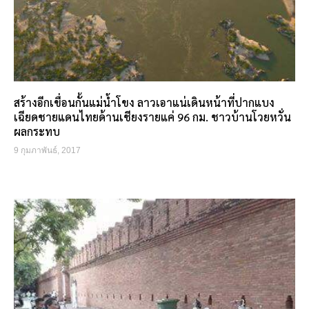
สร้างอีกเขื่อนกั้นแม่น้ำโขง ลาวเอาแน่เดินหน้าที่ปากแบง
เฉียดชายแดนไทยด้านเชียงรายแค่ 96 กม. ชาวบ้านโวยหวั่น
ผลกระทบ
9 กุมภาพันธ์, 2017