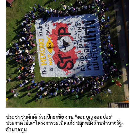
ประชาชนคึกคักร่วมปักธงชัย งาน “ฮอมบุญ ฮอมปอย”
ประกาศไม่เอาโครงการระเบิดแก่ง ปลุกพลังต้านอำนาจรัฐ-
อำนาจทุน