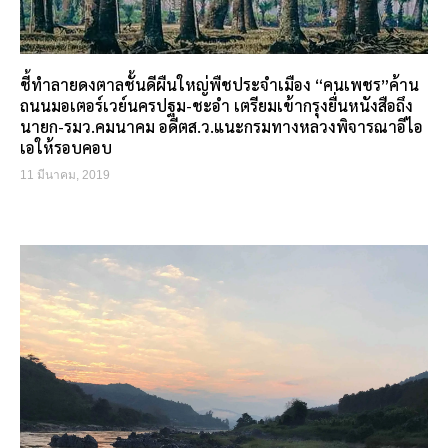
ชี้ทำลายดงตาลชั้นดีผืนใหญ่พืชประจำเมือง “คนเพชร”ค้าน
ถนนมอเตอร์เวย์นครปฐม-ชะอำ เตรียมเข้ากรุงยื่นหนังสือถึง
นายก-รมว.คมนาคม อดีตส.ว.แนะกรมทางหลวงพิจารณาอีไอ
เอให้รอบคอบ
11 มีนาคม, 2019