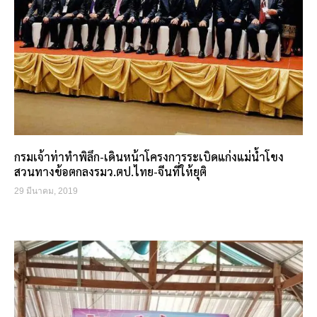
กรมเจ้าท่าทำพิลึก-เดินหน้าโครงการระเบิดแก่งแม่น้ำโขง
สวนทางข้อตกลงรมว.ตป.ไทย-จีนที่ให้ยุติ
29 มีนาคม, 2019