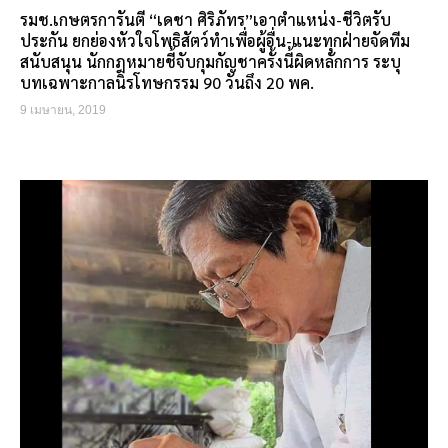
รมช.เกษตรการันตี “เดชา ศิริภัทร”เอาตำแหน่ง-ชีวิตรับ
ประกัน ยกย่องหัวใจโพธิสัตว์ทำเพื่อผู้อื่น-แนะทุกฝ่ายจัดทีม
สนับสนุน นักกฎหมายชี้จับกุมกัญชาครั้งนี้ผิดหลักการ ระบุ
บทเฉพาะกาลนิรโทษกรรม 90 วันถึง 20 พค.
9 เมษายน, 2019