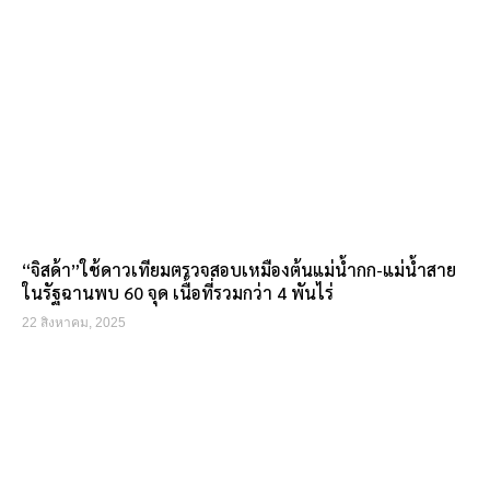
“จิสด้า”ใช้ดาวเทียมตรวจสอบเหมืองต้นแม่น้ำกก-แม่น้ำสาย
ในรัฐฉานพบ 60 จุด เนื้อที่รวมกว่า 4 พันไร่
22 สิงหาคม, 2025