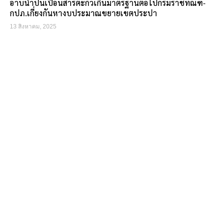
อาบน้ำปนเปื้อนสารตะกั่วเกินมาตรฐานต่อไปกรมราชทัณฑ์-
กปภ.เกี่ยงกันหางบประมาณขยายเขตประปา
13 สิงหาคม, 2025