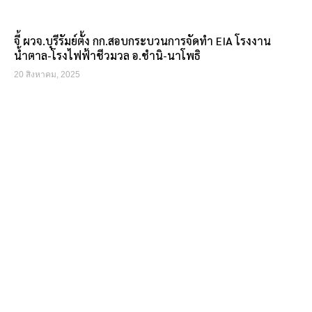
จี้ ผวจ.บุรีรัมย์ตั้ง กก.สอบกระบวนการจัดทำ EIA โรงงาน
น้ำตาล-โรงไฟฟ้าชีวมวล อ.ชำนิ-นาโพธิ
20 สิงหาคม, 2025