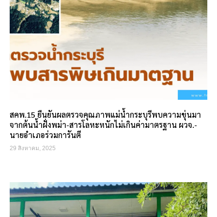
สคพ.15 ยืนยันผลตรวจคุณภาพแม่น้ำกระบุรีพบความขุ่นมา
จากต้นน้ำฝั่งพม่า-สารโลหะหนักไม่เกินค่ามาตรฐาน ผวจ.-
นายอำเภอร่วมการันตี
29 สิงหาคม, 2025