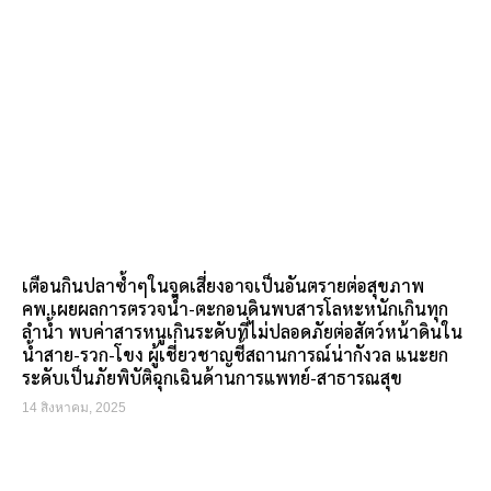
เตือนกินปลาซ้ำๆในจุดเสี่ยงอาจเป็นอันตรายต่อสุขภาพ
คพ.เผยผลการตรวจน้ำ-ตะกอนดินพบสารโลหะหนักเกินทุก
ลำน้ำ พบค่าสารหนูเกินระดับที่ไม่ปลอดภัยต่อสัตว์หน้าดินใน
น้ำสาย-รวก-โขง ผู้เชี่ยวชาญชี้สถานการณ์น่ากังวล แนะยก
ระดับเป็นภัยพิบัติฉุกเฉินด้านการแพทย์-สาธารณสุข
14 สิงหาคม, 2025