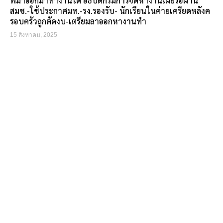
พม่าออกมาทำงานได้ อธิบดีกรมการจัดหางานเผยรอผ่าน
สมช.-ใช้ประกาศมท.-รง.รองรับ- นักเรียนในค่ายเครียดหลังค
รอบครัวถูกตัดงบ-เตรียมลาออกหางานทำ
15 สิงหาคม, 2025