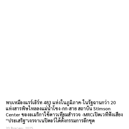
พบเหมืองแรร์เอิร์ท 483 แห่งในภูมิภาค-ในรัฐฉานกว่า 20
แห่งสารพิษไหลลงแม่น้ำโขง-กก-สาย สถาบัน Stimson
Center ของอเมริกาใช้ดาวเทียมสำรวจ -MRCเปิดเวทีฟังเสียง
“ประเสริฐ”เจรจาเนปิดอว์ได้ตั้งกรรมการอีกชุด
20 สิงหาคม, 2025