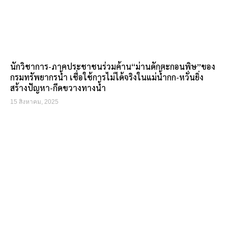
นักวิชาการ-ภาคประชาชนร่วมค้าน“ม่านดักตะกอนพิษ”ของ
กรมทรัพยากรน้ำ เชื่อใช้การไม่ได้จริงในแม่น้ำกก-หวั่นยิ่ง
สร้างปัญหา-กีดขวางทางน้ำ
15 สิงหาคม, 2025