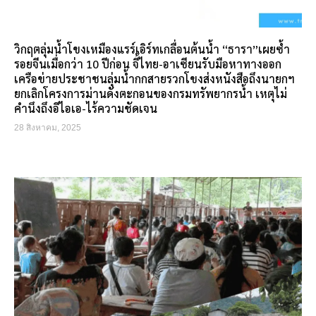
วิกฤตลุ่มน้ำโขงเหมืองแรร์เอิร์ทเกลื่อนต้นน้ำ “ธารา”เผยซ้ำ
รอยจีนเมื่อกว่า 10 ปีก่อน จี้ไทย-อาเซียนรับมือหาทางออก
เครือข่ายประชาชนลุ่มน้ำกกสายรวกโขงส่งหนังสือถึงนายกฯ
ยกเลิกโครงการม่านดังตะกอนของกรมทรัพยากรน้ำ เหตุไม่
คำนึงถึงอีไอเอ-ไร้ความชัดเจน
28 สิงหาคม, 2025