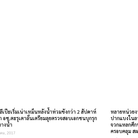
หลายหน่วยงา
ีเป๊ะเริ่มเน่าเหม็นหลังน้ำท่วมขังกว่า 2 สัปดาห์
ปากแบงในลา
า อช.ตะรุเตาลั่นเตรียมลุยตรวจสอบเอกชนบุกรุก
จวกแหลกศึก
างน้ำ
ครอบคลุม สผ.
าคม, 2017