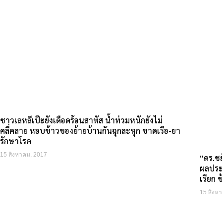
ชาวเลหลีเป๊ะยังเดือดร้อนสาหัส น้ำท่วมหนักยังไม่
คลี่คลาย หอบข้าวของย้ายบ้านกันฉุกละหุก ขาดเรือ-ยา
รักษาโรค
15 สิงหาคม, 2017
“ดร.ชย
ผลประโ
เรียก 
15 สิงห