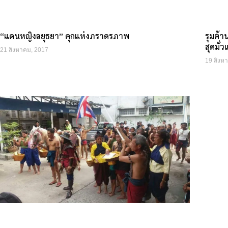
“แดนหญิงอยุธยา” คุกแห่งภราดรภาพ
รุมต้า
สุดมั่
21 สิงหาคม, 2017
19 สิงห