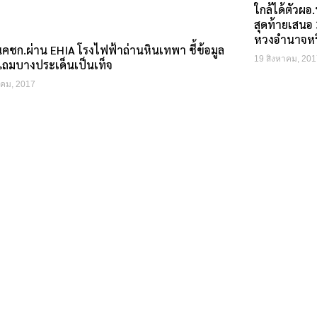
ใกล้ได้ตัวผ
สุดท้ายเสนอ 3
หวงอำนาจหรื
นคชก.ผ่าน EHIA โรงไฟฟ้าถ่านหินเทพา ชี้ข้อมูล
19 สิงหาคม, 201
วแถมบางประเด็นเป็นเท็จ
าคม, 2017