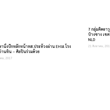
7 กลุ่มติดอาว
ป๋างซาง เขต
NLD
านั่งปักหลักหน้าทส.ประท้วงผ่าน EHIA โรง
21 สิงหาคม, 201
่านหิน – ศิลปินร่วมด้วย
าคม, 2017