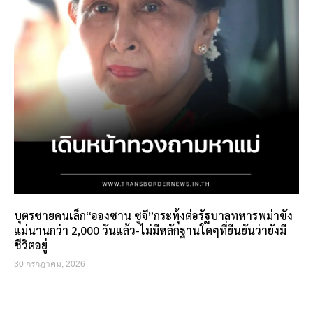
บุตรชายคนเล็ก“อองซาน ซูจี”กระทุ้งต่อรัฐบาลทหารพม่าขัง
แม่นานกว่า 2,000 วันแล้ว-ไม่มีหลักฐานใดๆที่ยืนยันว่ายังมี
ชีวิตอยู่
30 กรกฎาคม, 2026