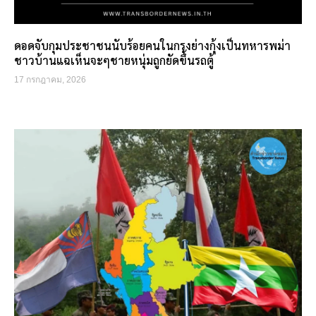
ดอดจับกุมประชาชนนับร้อยคนในกรุงย่างกุ้งเป็นทหารพม่า
ชาวบ้านแฉเห็นจะๆชายหนุ่มถูกยัดขึ้นรถตู้
17 กรกฎาคม, 2026