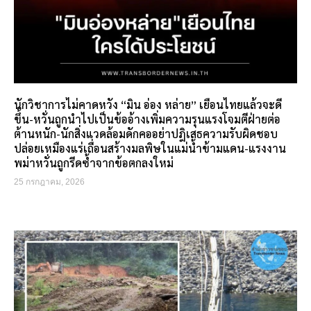
นักวิชาการไม่คาดหวัง “มิน อ่อง หล่าย” เยือนไทยแล้วจะดี
ขึ้น-หวั่นถูกนำไปเป็นข้ออ้างเพิ่มความรุนแรงโจมตีฝ่ายต่อ
ต้านหนัก-นักสิ่งแวดล้อมดักคออย่าปฎิเสธความรับผิดชอบ
ปล่อยเหมืองแร่เถื่อนสร้างมลพิษในแม่น้ำข้ามแดน-แรงงาน
พม่าหวั่นถูกรีดซ้ำจากข้อตกลงใหม่
25 กรกฎาคม, 2026