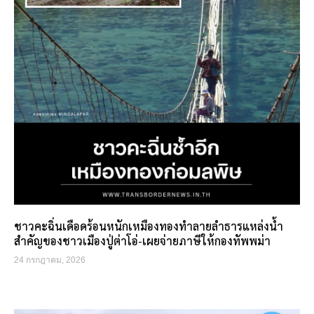
ชาวคะฉิ่นเดือดร้อนหนักเหมืองทองทำลายลำธารแหล่งน้ำ
สำคัญของชาวเมืองปู่ต่าโอ่-เผยจ่ายภาษีให้กองทัพพม่า
24 กรกฎาคม, 2026