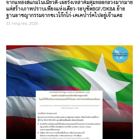
จากแหล่งสแกมในเมียวดี-เผยรังเหล่าต้มตุ๋มหลอกลวงมากมาย
แต่สร้างภาพปราบเพียงแห่งเดียว-ระบุชัดBGF/DKBA ย้าย
ฐานอาชญากรรมจากชเวโก๊กโก่-เคเคปาร์คไปอยู่เจ๊าแคะ
31 กรกฎาคม, 2026