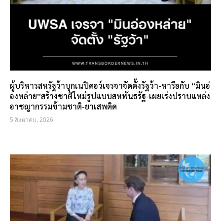
ผู้บริหารสหรัฐว้าบุกเนปิดอว์เจรจาจัดตั้งรัฐว้า-หารือกับ “มินอ่
องหล่าย”สร้างชาติใหม่รูปแบบสหพันธรัฐ-เผยเร่งปราบแหล่ง
อาชญากรรมข้ามชาติ-ยาเสพติด
5 สิงหาคม, 2026