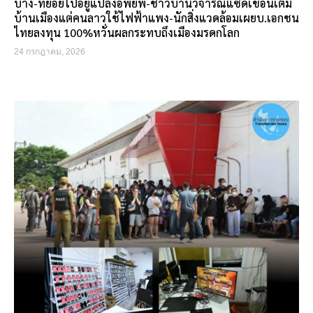
บาง-ทยอยไปอยู่แปลงอพยพ-ชาวบ้านวิจารณ์แซดเขื่อนเต็ม
บ้านเมืองแต่คนลาวใช้ไฟฟ้าแพง-นักสิ่งแวดล้อมเผยบ.เอกชน
ไทยลงทุน 100%หวั่นผลกระทบถึงเมืองมรดกโลก
24 กรกฎาคม, 2026