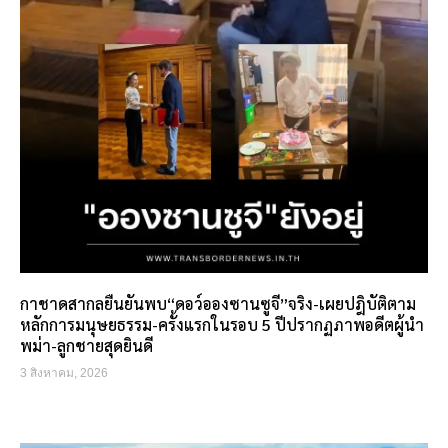
กาชาดสากลยืนยันพบ“ดอว์อองซานซูจี”จริง-เผยปฎิบัติตาม
หลักการมนุษยธรรม-ครั้งแรกในรอบ 5 ปีปรากฏภาพอดีตผู้นำ
พม่า-ลูกชายสุดยินดี
3 สิงหาคม, 2026