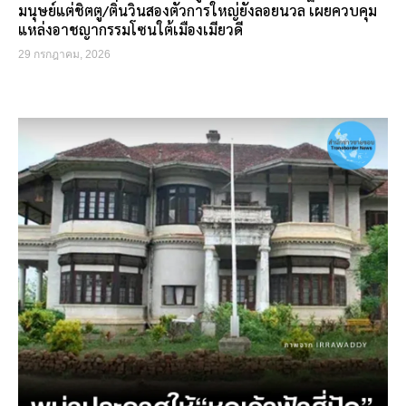
มนุษย์แต่ชิตตู/ติ่นวินสองตัวการใหญ่ยังลอยนวล เผยควบคุม
แหล่งอาชญากรรมโซนใต้เมืองเมียวดี
29 กรกฎาคม, 2026