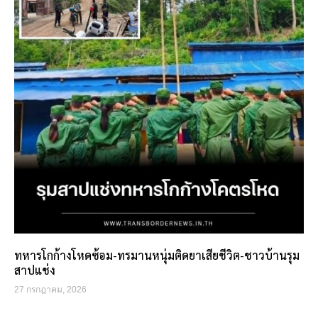
ทหารโกก้างโหดซ้อม-ทรมานหนุ่มติดยาเสียชีวิต-ชาวบ้านรุม
สาปแช่ง
27 กรกฎาคม, 2026