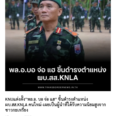
KNUแต่งตั้ง“พล.อ. บอ จ่อ แฮ” ขึ้นดำรงตำแหน่ง
ผบ.สส.KNLA คนใหม่-เผยเป็นผู้นำที่ได้รับความนิยมสูงจาก
ชาวกะเหรี่ยง