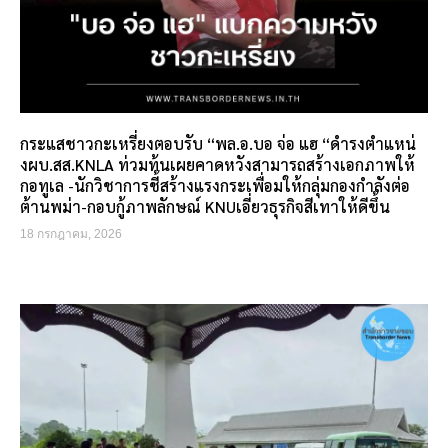
กระแสชาวกะเหรี่ยงตอบรับ “พล.อ.บอ จ่อ แฮ “ดำรงตำแหน่
งผบ.สส.KNLA ท่วมท้นเผยคาดหวังสามารถสร้างเอกภาพให้
กอทูเล -นักวิชาการชี้สร้างแรงกระเพื่อมให้กลุ่มกองกำลังต่อ
ต้านพม่า-กอบกู้ภาพลักษณ์ KNUเอี่ยวธุรกิจสีเทาให้ดีขึ้น
18 กรกฎาคม, 2026