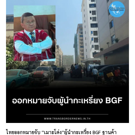
ไทยออกหมายจับ “เมาะโต่ง”ผู้นำกะเหรี่ยง BGF ฐานค้า