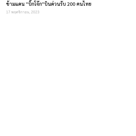
ข้ามแดน “บิ๊กโจ๊ก”บินด่วนรับ 200 คนไทย
17 พฤศจิกายน, 2023