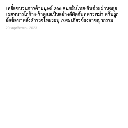
เหยื่อขบวนการค้ามนุษย์ 266 คนกลับไทย-จีนช่วยผ่านฉลุย
เผยทหารโกก้าง-ว้าดูแลเป็นอย่างดีผิดกับทหารพม่า หวั่นถูก
ยัดข้อหาหลังตำรวจไทยระบุ 70% เกี่ยวข้องอาชญากรรม
20 พฤศจิกายน, 2023