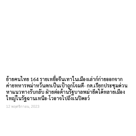
ย้ายคนไทย 164 รายเหยื่อจีนเทาในเมืองเล่าก์ก่ายออกจาก
ค่ายทหารพม่าหวั่นตกเป็นเป้าถูกโจมตี- กต.เรียกประชุมด่วน
หาแนวทางรับกลับ ฝ่ายต่อต้านรัฐบาลพม่ายึดได้หลายเมือง
ใหญ่ในรัฐฉานเหนือ-โวอาจไปถึงเนปิดอว์
12 พฤศจิกายน, 2023