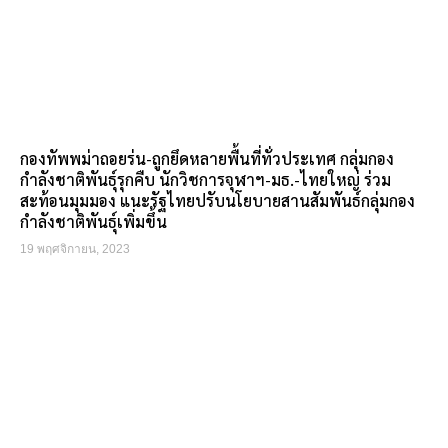
กองทัพพม่าถอยร่น-ถูกยึดหลายพื้นที่ทั่วประเทศ กลุ่มกอง
กำลังชาติพันธุ์รุกคืบ นักวิชการจุฬาฯ-มธ.-ไทยใหญ่ ร่วม
สะท้อนมุมมอง แนะรัฐไทยปรับนโยบายสานสัมพันธ์กลุ่มกอง
กำลังชาติพันธุ์เพิ่มขึ้น
19 พฤศจิกายน, 2023