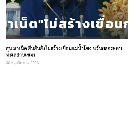
ฮุน มาเน็ต ยืนยันยังไม่สร้างเขื่อนแม่น้ำโขง หวั่นผลกระทบ
ทะเลสาบเขมร
30 พฤศจิกายน, 2023