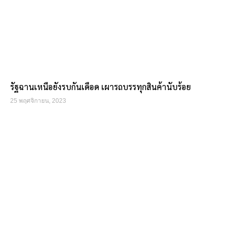
รัฐฉานเหนือยังรบกันเดือด เผารถบรรทุกสินค้านับร้อย
25 พฤศจิกายน, 2023