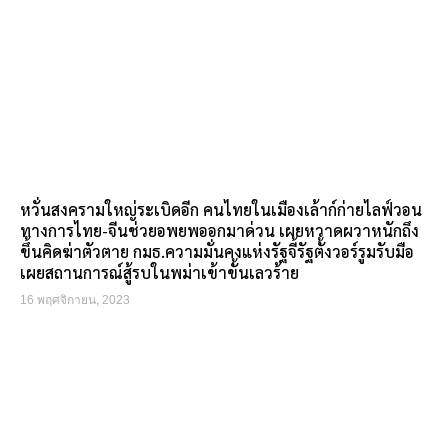
หวั่นสงครามใหญ่ระเบิดอีก คนไทยในเมืองเล้าก์ก่ายไลฟ์วอน
ทางการไทย-จีนช่วยอพยพออกมาด่วน เผยหวาดผวาหนักถึง
ขึ้นคิดฆ่าตัวตาย กมธ.ความมั่นคงแห่งรัฐจี้รัฐตั้งวอร์รูมรับมือ
เผยสถานการณ์สู้รบในพม่าเข้าขั้นเลวร้าย
16 พฤศจิกายน, 2023