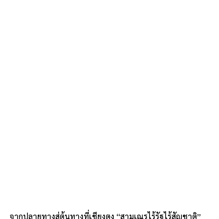
จากปลายทางสู่ต้นทางที่เชียงตุง “สามเณรไร้รัฐไร้สัญชาติ”