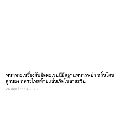
ทหารกะเหรี่ยงจับมือคะเรนนียึดฐานทหารพม่า หวั่นโดน
ลูกหลง ทหารไทยห้ามแล่นเรือในสาละวิน
24 พฤศจิกายน, 2023