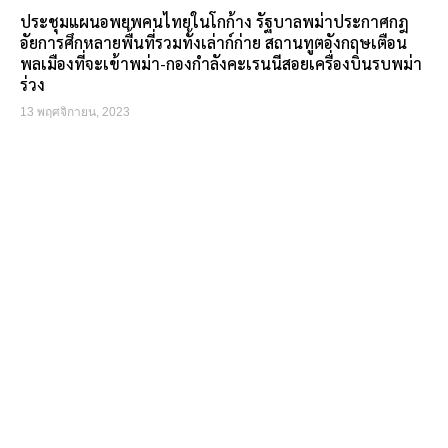
ประชุมแผนอพยพคนไทยในโกก้าง รัฐบาลพม่าประกาศกฎ
อัยการศึกหลายพื้นที่รวมทั้งเล่าก์ก่าย สถานทูตอังกฤษเตือน
พลเมืองที่จะเข้าพม่า-กองกำลังคะเรนนีสอยเครื่องบินรบพม่า
ร่วง
13 พฤศจิกายน, 2023